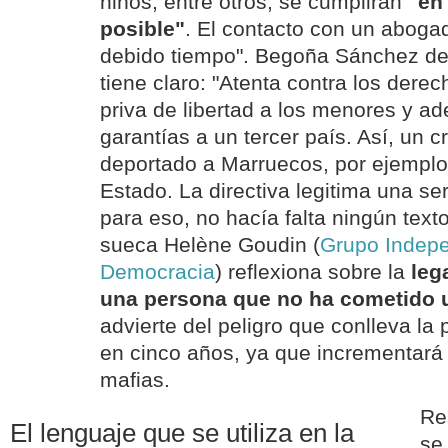
niños, entre otros, se cumplirán
"en
posible"
. El contacto con un abogado
debido tiempo". Begoña Sánchez d
tiene claro: "Atenta contra los derec
priva de libertad a los menores y ad
garantías a un tercer país. Así, un c
deportado a Marruecos, por ejemplo
Estado. La directiva legitima una ser
para eso, no hacía falta ningún text
sueca Helène Goudin (
Grupo Indepe
Democracia
) reflexiona sobre la
leg
una persona que no ha cometido 
advierte del peligro que conlleva la 
en cinco años, ya que incrementará l
mafias.
Re
El lenguaje que se utiliza en la
se