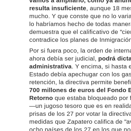
vamos a ampliarlo, como ya anun
resulta insuficiente
, aunque 18 me
mucho. Y que conste que no lo varia
lo habríamos hecho de todas manera
demuestra que el calificativo de "cie
contradice los planes de Inmigració
Por si fuera poco, la orden de inter
ahora debía ser judicial,
podrá dict
administrativa
. Y encima, si hasta
Estado debía apechugar con los gas
retención, la directiva permite benef
700 millones de euros del Fondo 
Retorno
que estaba bloqueado por fa
—un jugoso tesoro que es en realida
prisas de los 27 por votar la directi
medidas que Zapatero califica de "
ocho países de los 27 en los que no 