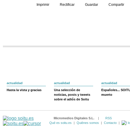
Imprimir
Rectificar
Guardar
Compartir
actualidad
actualidad
actualidad
Hasta la vista y gracias
Una selección de
Españoles... SOIT
noticias, posts y tweets
muerto
sobre el adiós de Soitu
Micromedios Digitales S.L.
|
RSS
Qué es soitu.es
|
Quiénes somos
|
Contacto
|