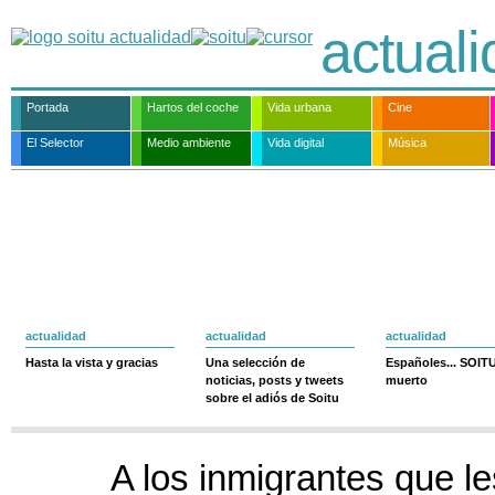
actual
Portada
Hartos del coche
Vida urbana
Cine
El Selector
Medio ambiente
Vida digital
Música
actualidad
actualidad
actualidad
Hasta la vista y gracias
Una selección de
Españoles... SOIT
noticias, posts y tweets
muerto
sobre el adiós de Soitu
A los inmigrantes que l