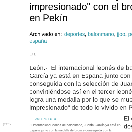
impresionado" con el br
en Pekín
Archivado en:
deportes
,
balonmano
,
jjoo
,
p
españa
EFE
León.- El internacional leonés de 
García ya está en España junto con
conseguida con la selección de Jua
convirtiéndose así en el tercer leoné
logra una medalla por lo que se mues
impresionado" de todo lo vivido en 
El
AMPLIAR FOTO
(EFE)
de
El internacional leonés de balonmano, Juanín García ya está en
España junto con la medalla de bronce conseguida con la