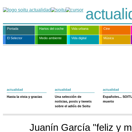
actual
Portada
Hartos del coche
Vida urbana
Cine
El Selector
Medio ambiente
Vida digital
Música
actualidad
actualidad
actualidad
Hasta la vista y gracias
Una selección de
Españoles... SOIT
noticias, posts y tweets
muerto
sobre el adiós de Soitu
Juanín García "feliz y 