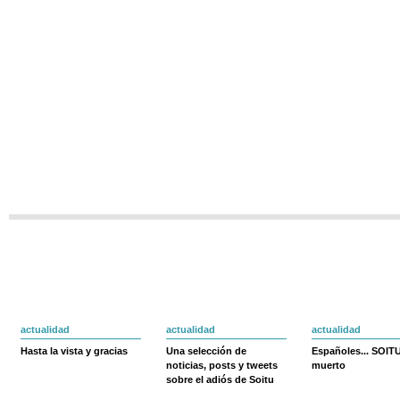
actualidad
actualidad
actualidad
Hasta la vista y gracias
Una selección de
Españoles... SOIT
noticias, posts y tweets
muerto
sobre el adiós de Soitu