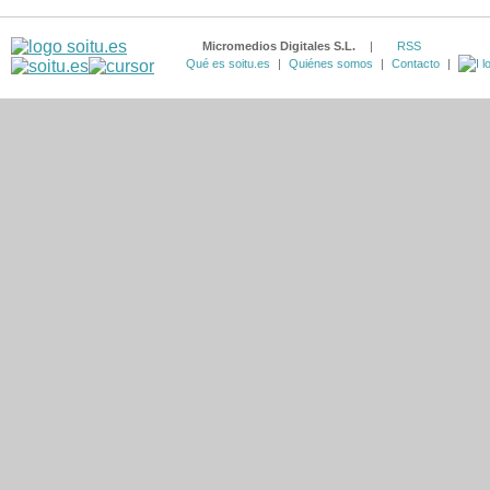
Micromedios Digitales S.L.
|
RSS
Qué es soitu.es
|
Quiénes somos
|
Contacto
|