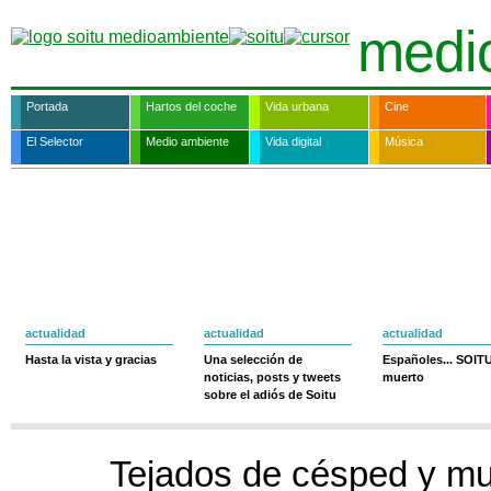
medi
Portada
Hartos del coche
Vida urbana
Cine
El Selector
Medio ambiente
Vida digital
Música
actualidad
actualidad
actualidad
Hasta la vista y gracias
Una selección de
Españoles... SOIT
noticias, posts y tweets
muerto
sobre el adiós de Soitu
Tejados de césped y mu