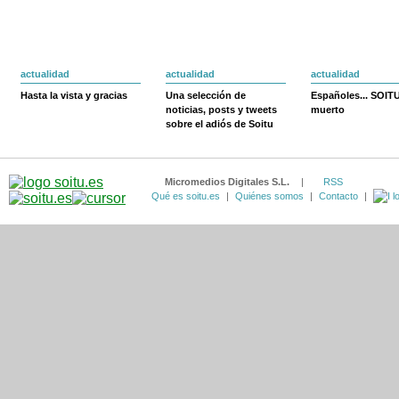
actualidad
actualidad
actualidad
Hasta la vista y gracias
Una selección de
Españoles... SOIT
noticias, posts y tweets
muerto
sobre el adiós de Soitu
Micromedios Digitales S.L.
|
RSS
Qué es soitu.es
|
Quiénes somos
|
Contacto
|