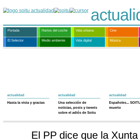
actual
Portada
Hartos del coche
Vida urbana
Cine
El Selector
Medio ambiente
Vida digital
Música
actualidad
actualidad
actualidad
Hasta la vista y gracias
Una selección de
Españoles... SOIT
noticias, posts y tweets
muerto
sobre el adiós de Soitu
El PP dice que la Xunta 