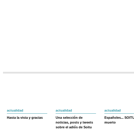
actualidad
actualidad
actualidad
Hasta la vista y gracias
Una selección de
Españoles... SOIT
noticias, posts y tweets
muerto
sobre el adiós de Soitu