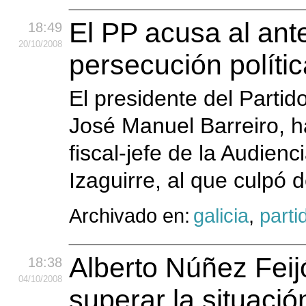
El PP acusa al ante
18:49
20
/10
/2008
persecución polític
El presidente del Partid
José Manuel Barreiro, ha
fiscal-jefe de la Audien
Izaguirre, al que culpó 
Archivado en:
galicia
,
parti
Alberto Núñez Feij
18:38
04
/10
/2008
superar la situación