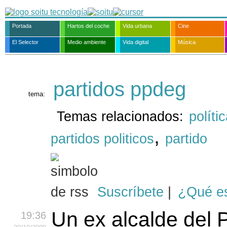
Portada
Hartos del coche
Vida urbana
Cine
El Selector
Medio ambiente
Vida digital
Música
partidos ppdeg
tema:
Temas relacionados:
políti
,
partidos politicos
partido
Suscríbete
|
¿Qué e
Un ex alcalde del 
19:36