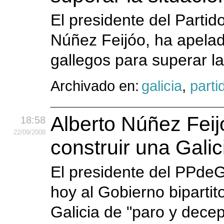
El presidente del Partid
Núñez Feijóo, ha apelad
gallegos para superar l
Archivado en:
galicia
,
parti
Alberto Núñez Feijó
18:58
22
/09
/2008
construir una Gali
El presidente del PPdeG
hoy al Gobierno bipartit
Galicia de "paro y dece