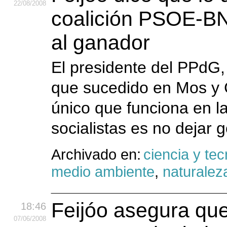
22
/08
/2008
coalición PSOE-BN
al ganador
El presidente del PPdG,
que sucedido en Mos y C
único que funciona en la
socialistas es no dejar 
Archivado en:
ciencia y tec
medio ambiente
,
naturalez
Feijóo asegura que
18:46
07
/06
/2008