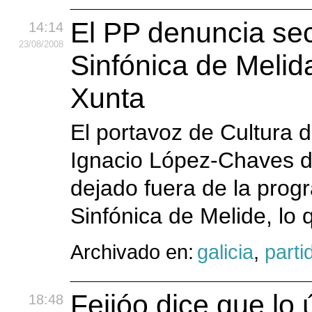
El PP denuncia sec
14:14
23
/08
/2008
Sinfónica de Melid
Xunta
El portavoz de Cultura d
Ignacio López-Chaves d
dejado fuera de la prog
Sinfónica de Melide, lo 
Archivado en:
galicia
,
parti
Feijóo dice que lo 
18:48