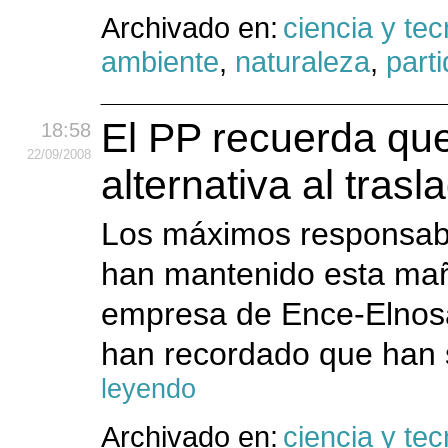
Archivado en:
ciencia y tec
ambiente
,
naturaleza
,
part
El PP recuerda que
18:58
22
/09
/2008
alternativa al tras
Los máximos responsable
han mantenido esta mañ
empresa de Ence-Elnosa,
han recordado que han s
leyendo
Archivado en:
ciencia y tec