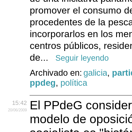
promover el consumo d
procedentes de la pesca
incorporarlos en los me
centros públicos, reside
de...
Seguir leyendo
Archivado en:
galicia
,
part
ppdeg
,
política
El PPdeG consider
15:42
20
/06
/2009
modelo de oposici