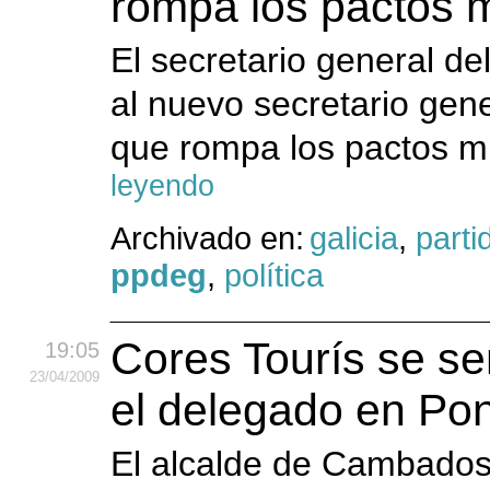
rompa los pactos 
El secretario general d
al nuevo secretario ge
que rompa los pactos m
leyendo
Archivado en:
galicia
,
parti
ppdeg
,
política
Cores Tourís se sen
19:05
23
/04
/2009
el delegado en Po
El alcalde de Cambados