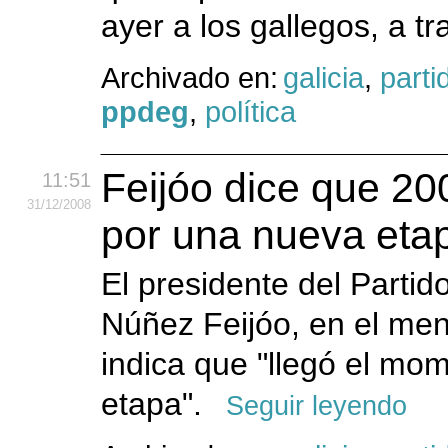
ayer a los gallegos, a tr
Archivado en:
galicia
,
parti
ppdeg
,
política
Feijóo dice que 2
11:51
31
/12
/2008
por una nueva eta
El presidente del Partid
Núñez Feijóo, en el men
indica que "llegó el mo
etapa".
Seguir leyendo