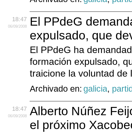
El PPdeG demanda,
18:47
06
/09
/2008
expulsado, que dev
El PPdeG ha demandado 
formación expulsado, qu
traicione la voluntad de
Archivado en:
galicia
,
parti
Alberto Núñez Feij
18:47
06
/09
/2008
el próximo Xacobeo