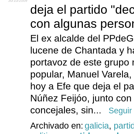
30
/10
/2009
deja el partido "d
con algunas perso
El ex alcalde del PPdeG
lucene de Chantada y h
portavoz de este grupo 
popular, Manuel Varela,
hoy a Efe que deja el pa
Núñez Feijóo, junto con 
concejales, sin...
Seguir
Archivado en:
galicia
,
parti