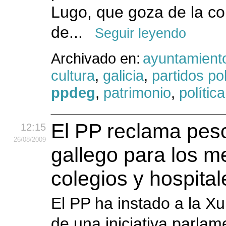
Lugo, que goza de la co
de...
Seguir leyendo
Archivado en:
ayuntamient
cultura
,
galicia
,
partidos pol
ppdeg
,
patrimonio
,
política
El PP reclama pes
12:15
26
/08
/2009
gallego para los 
colegios y hospital
El PP ha instado a la Xu
de una iniciativa parlam