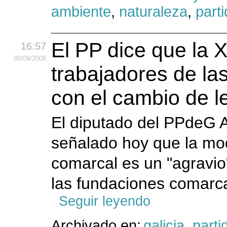
ambiente
,
naturaleza
,
part
El PP dice que la X
16:57
08
/09
/2008
trabajadores de la
con el cambio de l
El diputado del PPdeG 
señalado hoy que la modi
comarcal es un "agravio"
las fundaciones comarca
Seguir leyendo
Archivado en:
galicia
,
parti