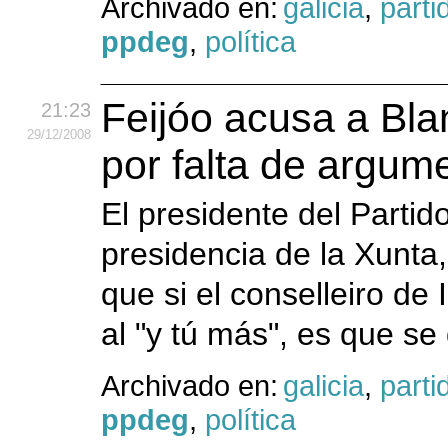
Archivado en:
galicia
,
parti
ppdeg
,
política
Feijóo acusa a Blan
21:23
29
/12
/2008
por falta de argum
El presidente del Partid
presidencia de la Xunta
que si el conselleiro de
al "y tú más", es que se
Archivado en:
galicia
,
parti
ppdeg
,
política