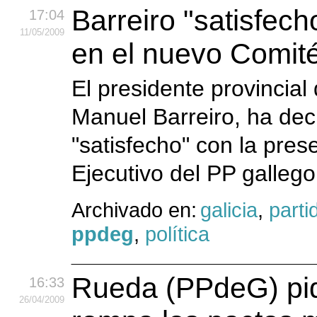
Barreiro "satisfec
17:04
11
/05
/2009
en el nuevo Comité
El presidente provincial
Manuel Barreiro, ha dec
"satisfecho" con la pre
Ejecutivo del PP gallego
Archivado en:
galicia
,
parti
ppdeg
,
política
Rueda (PPdeG) pi
16:33
26
/04
/2009