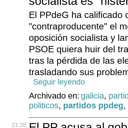
socialista es "histé
El PPdeG ha calificado d
"contraproducente" el 
oposición socialista y l
PSOE quiera huir del tr
tras la pérdida de las e
trasladando sus problema
Seguir leyendo
Archivado en:
galicia
,
parti
politicos
,
partidos ppdeg
,
El PP acusa al gob
21:28