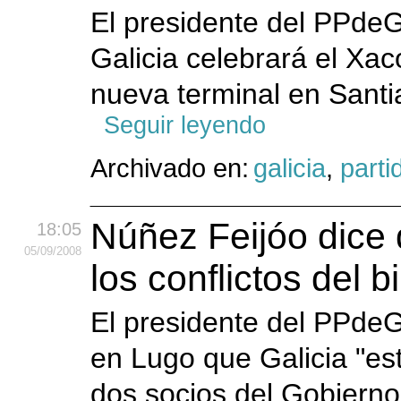
El presidente del PPdeG
Galicia celebrará el Xac
nueva terminal en Santia
Seguir leyendo
Archivado en:
galicia
,
parti
Núñez Feijóo dice 
18:05
05
/09
/2008
los conflictos del bi
El presidente del PPdeG
en Lugo que Galicia "est
dos socios del Gobiern