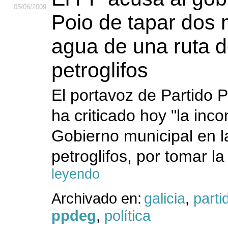
05
/06
/2009
Poio de tapar dos 
agua de una ruta 
petroglifos
El portavoz de Partido 
ha criticado hoy "la inco
Gobierno municipal en la
petroglifos, por tomar la
leyendo
Archivado en:
galicia
,
parti
ppdeg
,
política