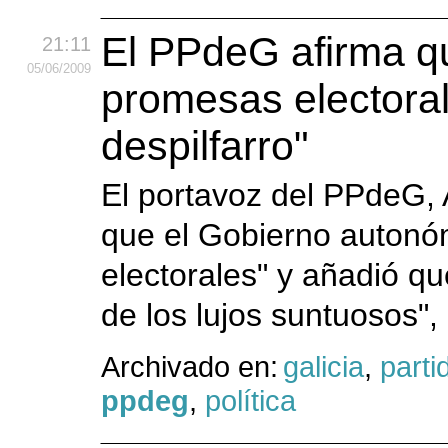
El PPdeG afirma q
21:11
05
/06
/2009
promesas electoral
despilfarro"
El portavoz del PPdeG, 
que el Gobierno autonó
electorales" y añadió qu
de los lujos suntuosos", 
Archivado en:
galicia
,
parti
ppdeg
,
política