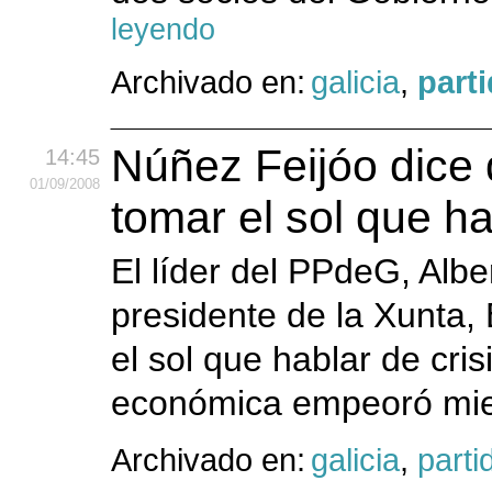
leyendo
Archivado en:
galicia
,
part
Núñez Feijóo dice 
14:45
01
/09
/2008
tomar el sol que ha
El líder del PPdeG, Alb
presidente de la Xunta, 
el sol que hablar de cris
económica empeoró mie
Archivado en:
galicia
,
parti