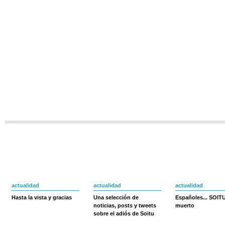
actualidad
actualidad
actualidad
Hasta la vista y gracias
Una selección de
Españoles... SOIT
noticias, posts y tweets
muerto
sobre el adiós de Soitu