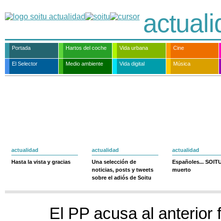
actual
Portada
Hartos del coche
Vida urbana
Cine
El Selector
Medio ambiente
Vida digital
Música
actualidad
actualidad
actualidad
Hasta la vista y gracias
Una selección de
Españoles... SOIT
noticias, posts y tweets
muerto
sobre el adiós de Soitu
El PP acusa al anterior f