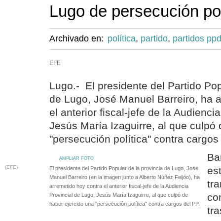
Lugo de persecución pol
Archivado en:
política
,
partido
,
partidos pp
EFE
Lugo.- El presidente del Partido Pop
de Lugo, José Manuel Barreiro, ha 
el anterior fiscal-jefe de la Audienci
Jesús María Izaguirre, al que culpó
"persecución política" contra cargos
Ba
AMPLIAR FOTO
(EFE)
es
El presidente del Partido Popular de la provincia de Lugo, José
Manuel Barreiro (en la imagen junto a Alberto Núñez Feijóo), ha
tr
arremetido hoy contra el anterior fiscal-jefe de la Audiencia
co
Provincial de Lugo, Jesús María Izaguirre, al que culpó de
haber ejercido una "persecución política" contra cargos del PP.
tr