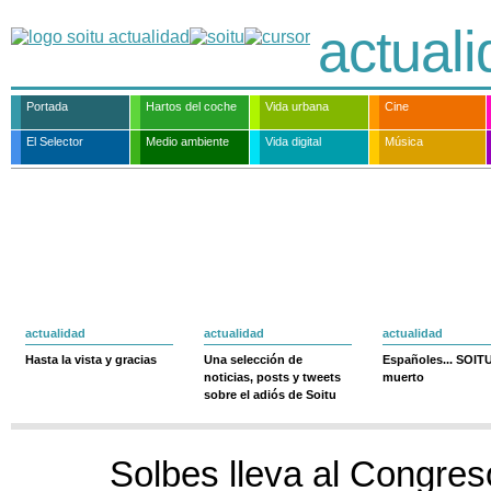
actual
Portada
Hartos del coche
Vida urbana
Cine
El Selector
Medio ambiente
Vida digital
Música
actualidad
actualidad
actualidad
Hasta la vista y gracias
Una selección de
Españoles... SOIT
noticias, posts y tweets
muerto
sobre el adiós de Soitu
Solbes lleva al Congres