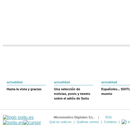
actualidad
actualidad
actualidad
Hasta la vista y gracias
Una selección de
Españoles... SOIT
noticias, posts y tweets
muerto
sobre el adiós de Soitu
Micromedios Digitales S.L.
|
RSS
Qué es soitu.es
|
Quiénes somos
|
Contacto
|