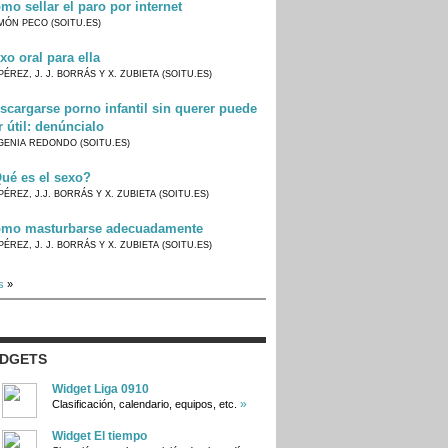
mo sellar el paro por internet
MÓN PECO (SOITU.ES)
xo oral para ella
PÉREZ, J. J. BORRÁS Y X. ZUBIETA (SOITU.ES)
scargarse porno infantil sin querer puede
r útil: denúncialo
GENIA REDONDO (SOITU.ES)
ué es el sexo?
PÉREZ, J.J. BORRÁS Y X. ZUBIETA (SOITU.ES)
mo masturbarse adecuadamente
PÉREZ, J. J. BORRÁS Y X. ZUBIETA (SOITU.ES)
s
»
IDGETS
Widget Liga 0910
»
Clasificación, calendario, equipos, etc.
Widget El tiempo