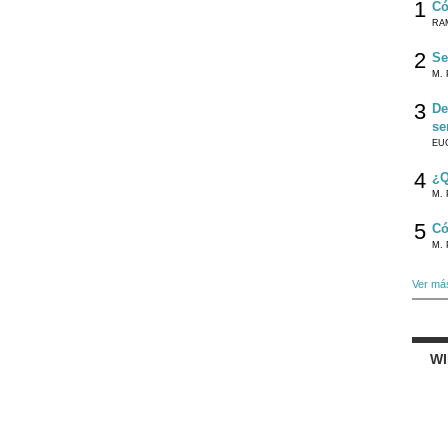
1
Có
RA
2
Se
M. 
3
De
se
EU
4
¿Q
M. 
5
Có
M. 
Ver má
W