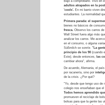
Bajo a comprobarlo. Vivo en e
adultos atrapados en la pos
'cools'.
En mi barrio viven dir
estudiantes. La normalidad qu
Primera parada: el superme
bienes no básicos de consumo
fresca.
Observo los carros de
Wall Street fuera algo más qu
analizar los carros. Me acerc
en el consumo, o alguna varia
Süßmilch se sonríe.
"La gent
principio de los 90
(cuando en
Este); desde entonces,
las c
cambiar ahora", afirma.
De acuerdo, Alemania, el país
por racanería, sino por
inteli
de la crisis. ¿Por qué?
"Yo, desde que tengo uso de 
colegio nos enseñaban que el 
Todos hemos aprendido que l
promueven el reciclaje de bol
bolsas para que la gente las 