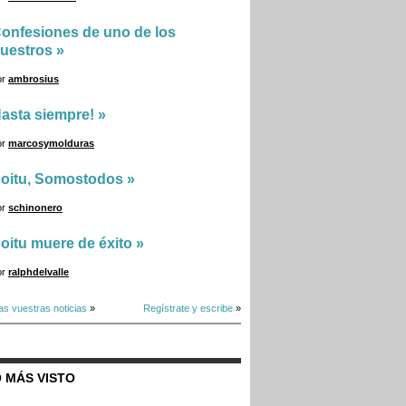
onfesiones de uno de los
uestros
»
or
ambrosius
asta siempre!
»
or
marcosymolduras
oitu, Somostodos
»
or
schinonero
oitu muere de éxito
»
or
ralphdelvalle
as vuestras noticias
»
Regístrate y escribe
»
 MÁS VISTO