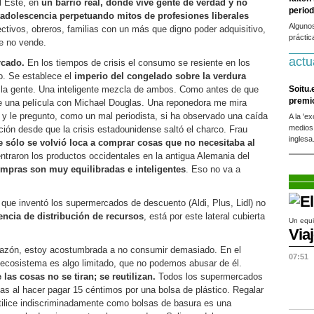
l Este, en
un barrio real, donde vive gente de verdad y no
period
tadolescencia perpetuando mitos de profesiones liberales
Alguno
ectivos, obreros, familias con un más que digno poder adquisitivo,
práctic
e no vende.
actu
rcado.
En los tiempos de crisis el consumo se resiente en los
. Se establece el
imperio del congelado sobre la verdura
 la gente. Una inteligente mezcla de ambos. Como antes de que
Soitu.
premi
e una película con Michael Douglas. Una reponedora me mira
o y le pregunto, como un mal periodista, si ha observado una caída
A la 'e
medios
ción desde que la crisis estadounidense saltó el charco. Frau
inglesa
e sólo se volvió loca a comprar cosas que no necesitaba al
traron los productos occidentales en la antigua Alemania del
ompras son muy equilibradas e inteligentes
. Eso no va a
 que inventó los supermercados de descuento (Aldi, Plus, Lidl) no
gencia de distribución de recursos
, está por este lateral cubierta
Un equi
Via
razón, estoy acostumbrada a no consumir demasiado. En el
07:51
ecosistema es algo limitado, que no podemos abusar de él.
as cosas no se tiran; se reutilizan.
Todos los supermercados
sas al hacer pagar 15 céntimos por una bolsa de plástico. Regalar
utilice indiscriminadamente como bolsas de basura es una