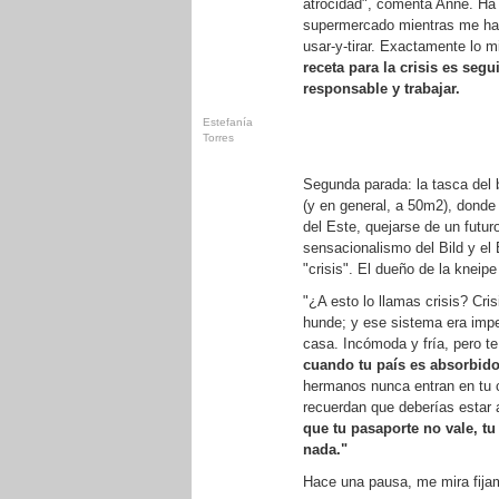
atrocidad", comenta Anne. Ha
supermercado mientras me habla
usar-y-tirar. Exactamente lo
receta para la crisis es seg
responsable y trabajar.
Estefanía
Torres
Segunda parada: la tasca del 
(y en general, a 50m2), dond
del Este, quejarse de un futur
sensacionalismo del Bild y el 
"crisis". El dueño de la kneip
"¿A esto lo llamas crisis? Cr
hunde; y ese sistema era imperf
casa. Incómoda y fría, pero te
cuando tu país es absorbido
hermanos nunca entran en tu c
recuerdan que deberías estar 
que tu pasaporte no vale, tu
nada."
Hace una pausa, me mira fija