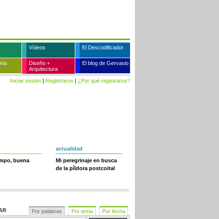
Vídeos
El Descodificador
mía
Diseño +
El blog de Gervasio
Arquitectura
Iniciar sesión
|
Registrarse
|
¿Por qué registrarse?
actualidad
empo, buena
Mi peregrinaje en busca
de la píldora postcoital
AR
Por palabras
Por tema
Por fecha