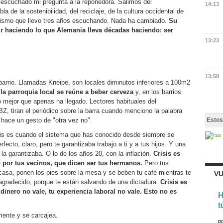
 escuchado mi pregunta a la reponedora. Salimos del
14:13
 de la sostenibilidad, del reciclaje, de la cultura occidental de
 mismo que llevo tres años escuchando. Nada ha cambiado.
Su
uir haciendo lo que Alemania lleva décadas haciendo: ser
13:23
13:58
barrio. Llamadas Kneipe, son locales diminutos inferiores a 100m2
e
la parroquia local se reúne a beber cerveza
y, en los barrios
o mejor que apenas ha llegado. Lectores habituales del
BZ, tiran el periódico sobre la barra cuando menciono la palabra
Estos
e hace un gesto de "otra vez no".
isis es cuando el sistema que has conocido desde siempre se
ecto, claro, pero te garantizaba trabajo a ti y a tus hijos. Y una
 la garantizaba. O lo de los años 20, con la inflación.
Crisis es
 por tus vecinos, que dicen ser tus hermanos.
Pero tus
asa, ponen los pies sobre la mesa y se beben tu café mientras te
VU
agradecido, porque te están salvando de una dictadura.
Crisis es
 dinero no vale, tu experiencia laboral no vale. Esto no es
H
t
mente y se carcajea.
p