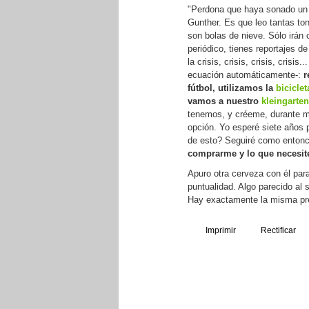
"Perdona que haya sonado un p
Gunther. Es que leo tantas ton
son bolas de nieve. Sólo irán
periódico, tienes reportajes de
la crisis, crisis, crisis, cris
ecuación automáticamente-:
r
fútbol, utilizamos la
biciclet
vamos a nuestro
kleingarten
tenemos, y créeme, durante mu
opción. Yo esperé siete años 
de esto? Seguiré como enton
comprarme y lo que necesite
Apuro otra cerveza con él para
puntualidad. Algo parecido al 
Hay exactamente la misma pre
Imprimir
Rectificar