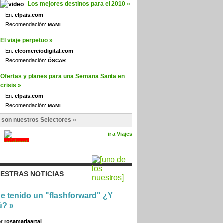
Los mejores destinos para el 2010 »
En:
elpais.com
Recomendación:
MAMI
El viaje perpetuo »
En:
elcomerciodigital.com
Recomendación:
ÓSCAR
Ofertas y planes para una Semana Santa en
crisis »
En:
elpais.com
Recomendación:
MAMI
 son nuestros Selectores »
ir a Viajes
ESTRAS NOTICIAS
e tenido un "flashforward" ¿Y
ú?
»
or
rosamariaartal