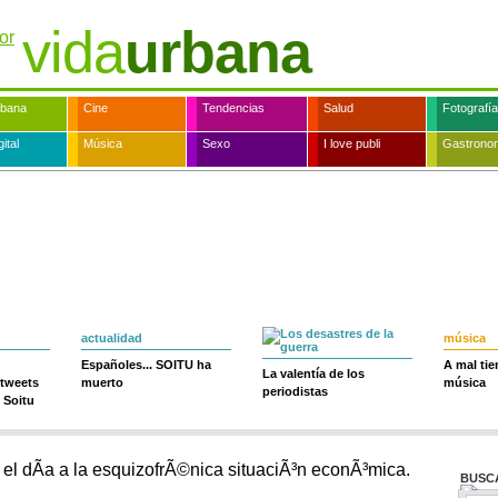
vida
urbana
rbana
Cine
Tendencias
Salud
Fotografía
ital
Música
Sexo
I love publi
Gastrono
actualidad
música
Españoles... SOITU ha
A mal ti
La valentía de los
 tweets
muerto
música
periodistas
 Soitu
BUSC