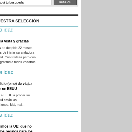
ESTRA SELECCIÓN
alidad
la vista y gracias
es se despide 22 meses
 de iniciar su andadura
ed. Con tristeza pero con
ratitud a todos vosotros.
alidad
licio (o no) de viajar
en en EEUU
 a EEUU a probar su
quí están las
iones. Mal, mal...
alidad
imos la UE: que no
 los regalos para los