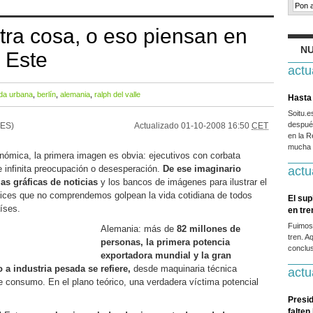
otra cosa, o eso piensan en
NU
 Este
actu
ida urbana
,
berlín
,
alemania
,
ralph del valle
Hasta 
Soitu.
después
.ES)
Actualizado
01-10-2008 16:50
CET
en la R
mucha g
nómica, la primera imagen es obvia: ejecutivos con corbata
e infinita preocupación o desesperación.
De ese imaginario
actu
as gráficas de noticias
y los bancos de imágenes para ilustrar el
dices que no comprendemos golpean la vida cotidiana de todos
El sup
íses.
en tr
Fuimos
Alemania: más de
82 millones de
tren. A
personas, la primera potencia
conclus
exportadora mundial y la gran
 a industria pesada se refiere,
desde maquinaria técnica
actu
de consumo. En el plano teórico, una verdadera víctima potencial
Presid
falten