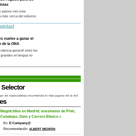
istas
s países ven esta
a más cerca del soborno.
alidad
es vuelve a ganar el
o de la ONA
xcelencia general' entre los
 grandes en lengua no
.
po de especialistas recomienda lo más jugoso de la red
jes
Magnicidios en Madrid: asesinatos de Prim,
Canalejas, Dato y Carrero Blanco »
En:
E-Campany@
Recomendación:
ALBERT MEDRÁN