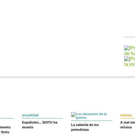
actualidad
música
Españoles... SOITU ha
A mal ti
La valentía de los
 tweets
muerto
música
periodistas
 Soitu