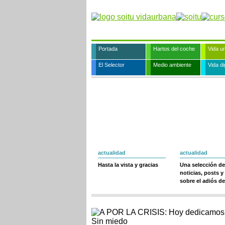
Portada
Hartos del coche
Vida u
El Selector
Medio ambiente
Vida dig
actualidad
actualidad
Hasta la vista y gracias
Una selección de
noticias, posts y
sobre el adiós de