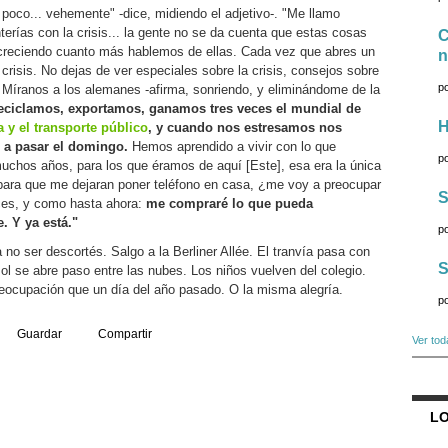
oco... vehemente" -dice, midiendo el adjetivo-. "Me llamo
terías con la crisis... la gente no se da cuenta que estas cosas
C
 creciendo cuanto más hablemos de ellas. Cada vez que abres un
n
 crisis. No dejas de ver especiales sobre la crisis, consejos sobre
p
is... Míranos a los alemanes -afirma, sonriendo, y eliminándome de la
eciclamos, exportamos, ganamos tres veces el mundial de
H
a y el transporte público
, y cuando nos estresamos nos
a pasar el domingo.
Hemos aprendido a vivir con lo que
p
chos años, para los que éramos de aquí [Este], esa era la única
para que me dejaran poner teléfono en casa, ¿me voy a preocupar
S
ces, y como hasta ahora:
me compraré lo que pueda
. Y ya está."
p
 no ser descortés. Salgo a la Berliner Allée. El tranvía pasa con
S
sol se abre paso entre las nubes. Los niños vuelven del colegio.
ocupación que un día del año pasado. O la misma alegría.
p
Guardar
Compartir
Ver tod
LO