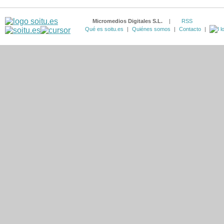
Micromedios Digitales S.L.
|
RSS
Qué es soitu.es
|
Quiénes somos
|
Contacto
|