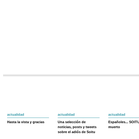
actualidad
actualidad
actualidad
Hasta la vista y gracias
Una selección de
Españoles... SOIT
noticias, posts y tweets
muerto
sobre el adiós de Soitu