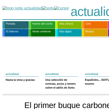
actual
Portada
Hartos del coche
Vida urbana
Cine
El Selector
Medio ambiente
Vida digital
Música
actualidad
actualidad
actualidad
Hasta la vista y gracias
Una selección de
Españoles... SOIT
noticias, posts y tweets
muerto
sobre el adiós de Soitu
El primer buque carbon