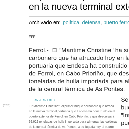
en la nueva terminal ext
Archivado en:
política
,
defensa
,
puerto ferr
EFE
Ferrol.- El "Maritime Christine" ha s
carbonero que ha atracado hoy en l
portuaria que Endesa ha construido e
de Ferrol, en Cabo Prioriño, que de
toneladas de hulla importada para a
de la central térmica de As Pontes.
Se 
AMPLIAR FOTO
(EFE)
bu
El "Maritime Christine", el primer buque carbonero que atraca
en la nueva terminal portuaria que Endesa ha construido en el
"í
puerto exterior de Ferrol, en Cabo Prioriño, y que descargará
pu
65.925 toneladas de hulla importada para alimentar las calderas
de la central térmica de As Pontes, a su llegada hoy al puerto.