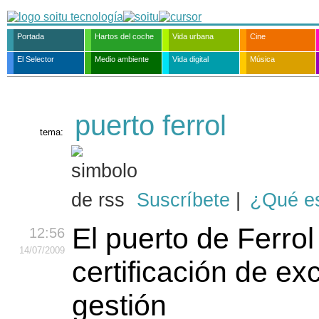
Portada
Hartos del coche
Vida urbana
Cine
El Selector
Medio ambiente
Vida digital
Música
puerto ferrol
tema:
Suscríbete
|
¿Qué e
El puerto de Ferrol
12:56
14
/07
/2009
certificación de ex
gestión