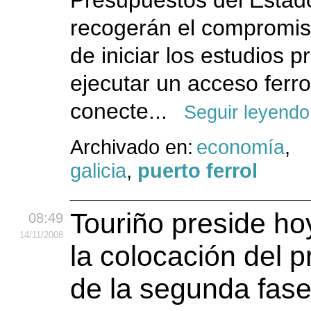
Presupuestos del Estad
recogerán el compromi
de iniciar los estudios p
ejecutar un acceso ferro
conecte...
Seguir leyendo
Archivado en:
economía
,
galicia
,
puerto ferrol
Touriño preside ho
08:49
14
/11
/2008
la colocación del p
de la segunda fase