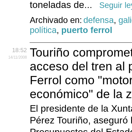
toneladas de...
Seguir l
Archivado en:
defensa
,
gal
política
,
puerto ferrol
Touriño compromet
18:52
14
/11
/2008
acceso del tren al 
Ferrol como "moto
económico" de la 
El presidente de la Xunt
Pérez Touriño, aseguró 