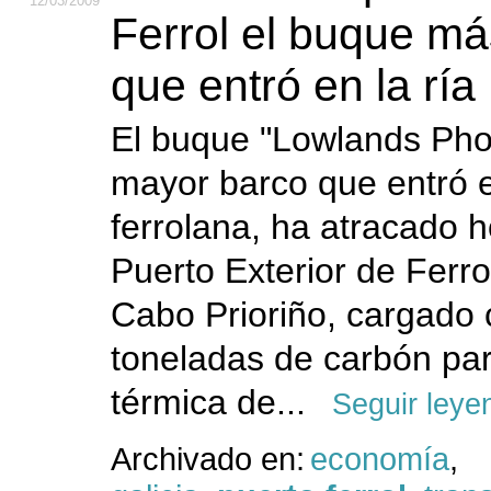
12
/03
/2009
Ferrol el buque m
que entró en la ría
El buque "Lowlands Phoe
mayor barco que entró e
ferrolana, ha atracado h
Puerto Exterior de Ferro
Cabo Prioriño, cargado
toneladas de carbón par
térmica de...
Seguir leye
Archivado en:
economía
,