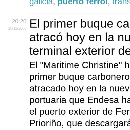
galicia
,
puerto ferrol
,
tran
El primer buque c
20:20
15
/11
/2008
atracó hoy en la n
terminal exterior d
El "Maritime Christine" h
primer buque carbonero
atracado hoy en la nuev
portuaria que Endesa ha
el puerto exterior de Fe
Prioriño, que descargar