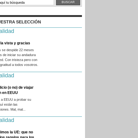
ESTRA SELECCIÓN
alidad
la vista y gracias
es se despide 22 meses
 de iniciar su andadura
ed. Con tristeza pero con
ratitud a todos vosotros.
alidad
licio (o no) de viajar
en en EEUU
 a EEUU a probar su
quí están las
iones. Mal, mal...
alidad
imos la UE: que no
 los regalos para los