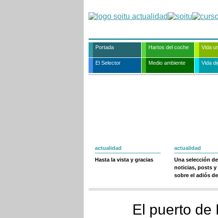
Portada
Hartos del coche
Vida u
El Selector
Medio ambiente
Vida dig
actualidad
actualidad
Hasta la vista y gracias
Una selección de
noticias, posts y
sobre el adiós de
El puerto de 