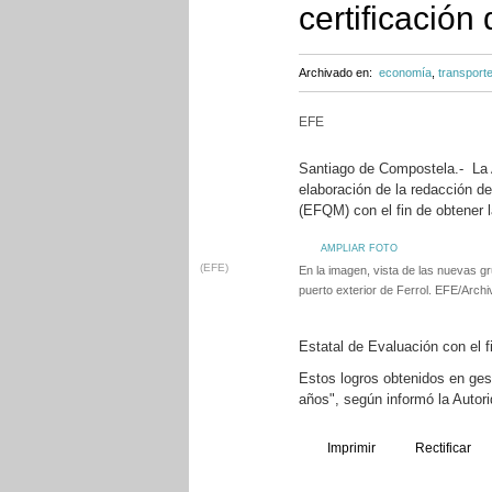
certificación
Archivado en:
economía
,
transport
EFE
Santiago de Compostela.- La A
elaboración de la redacción d
(EFQM) con el fin de obtener l
AMPLIAR FOTO
(EFE)
En la imagen, vista de las nuevas gr
puerto exterior de Ferrol. EFE/Archi
Estatal de Evaluación con el f
Estos logros obtenidos en gest
años", según informó la Autor
Imprimir
Rectificar