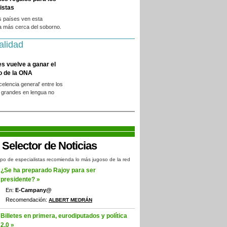
istas
s países ven esta
a más cerca del soborno.
alidad
es vuelve a ganar el
o de la ONA
xcelencia general' entre los
 grandes en lengua no
.
po de especialistas recomienda lo más jugoso de la red
¿Se ha preparado Rajoy para ser
presidente? »
En:
E-Campany@
Recomendación:
ALBERT MEDRÁN
Billetes en primera, eurodiputados y política
2.0 »