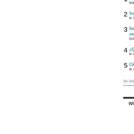
RA
2
Se
M. 
3
De
se
EU
4
¿Q
M. 
5
Có
M. 
Ver má
W