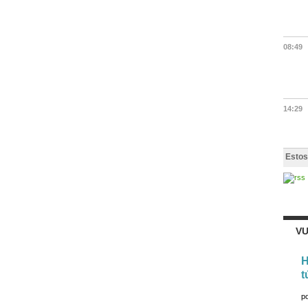
08:49
14:29
Estos
VU
H
t
p