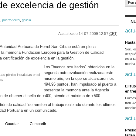
 de excelencia de gestión
e
,
puerto ferrol
,
galicia
NU
actu
Actualizado
14-07-2009 12:57
CET
Hasta 
utoridad Portuaria de Ferrol-San Cibrao está en plena
Soitu.
e la memoria Fundación Europea para la Gestión de Calidad
después
a certificación de excelencia en la gestión.
en la R
mucha g
Los "buenos resultados" obtenidos en la
segunda auto-evaluación realizada este
actu
uas pórtico instaladas en el
mismo año, en la que se alcanzaron los
vo
494,95 puntos, han impulsado al puerto a
El sup
presentar la memoria ante la Agencia
en tr
in de obtener el sello de +400, siendo el máximo de +500.
Fuimos
tren. A
ión de calidad "se remiten al trabajo realizado durante los últimos
conclus
idad Portuaria en un comunicado.
actu
Guardar
Compartir
Presid
falten