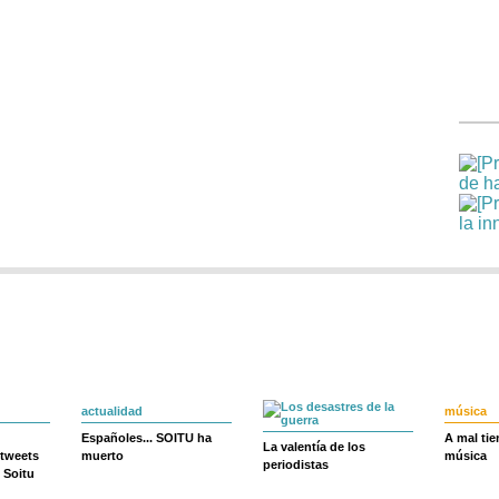
actualidad
música
Españoles... SOITU ha
A mal ti
La valentía de los
 tweets
muerto
música
periodistas
 Soitu