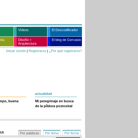
Vídeos
El Descodificador
mía
Diseño +
El blog de Gervasio
Arquitectura
Iniciar sesión
|
Registrarse
|
¿Por qué registrarse?
actualidad
empo, buena
Mi peregrinaje en busca
de la píldora postcoital
AR
Por palabras
Por tema
Por fecha