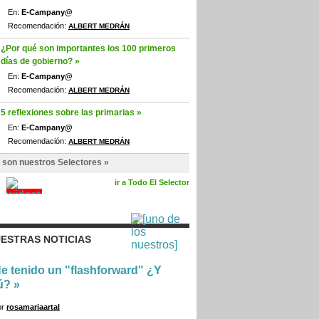
En:
E-Campany@
Recomendación:
ALBERT MEDRÁN
¿Por qué son importantes los 100 primeros
días de gobierno? »
En:
E-Campany@
Recomendación:
ALBERT MEDRÁN
5 reflexiones sobre las primarias »
En:
E-Campany@
Recomendación:
ALBERT MEDRÁN
 son nuestros Selectores »
ir a Todo El Selector
ESTRAS NOTICIAS
e tenido un "flashforward" ¿Y
ú?
»
or
rosamariaartal