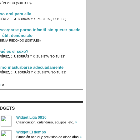
MÓN PECO (SOITU.ES)
xo oral para ella
PÉREZ, J. J. BORRÁS Y X. ZUBIETA (SOITU.ES)
scargarse porno infantil sin querer puede
r útil: denúncialo
GENIA REDONDO (SOITU.ES)
ué es el sexo?
PÉREZ, J.J. BORRÁS Y X. ZUBIETA (SOITU.ES)
mo masturbarse adecuadamente
PÉREZ, J. J. BORRÁS Y X. ZUBIETA (SOITU.ES)
s
»
IDGETS
Widget Liga 0910
»
Clasificación, calendario, equipos, etc.
Widget El tiempo
»
Situación actual y previsión de cinco días