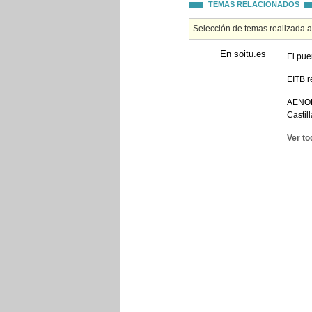
TEMAS RELACIONADOS
Selección de temas realizada 
En soitu.es
El pue
EITB r
AENOR 
Castil
Ver to