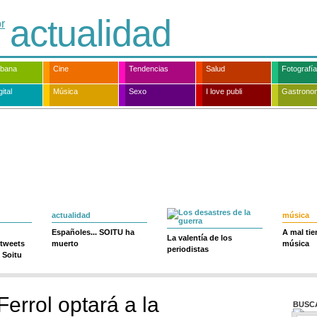
actualidad
rbana
Cine
Tendencias
Salud
Fotografía
ital
Música
Sexo
I love publi
Gastrono
actualidad
música
Españoles... SOITU ha
A mal ti
La valentía de los
 tweets
muerto
música
periodistas
 Soitu
Ferrol optará a la
BUSC