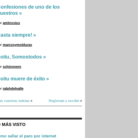
onfesiones de uno de los
uestros
»
or
ambrosius
asta siempre!
»
or
marcosymolduras
oitu, Somostodos
»
or
schinonero
oitu muere de éxito
»
or
ralphdelvalle
as vuestras noticias
»
Regístrate y escribe
»
 MÁS VISTO
mo sellar el paro por internet