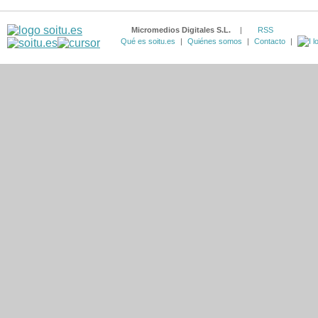
Micromedios Digitales S.L.
|
RSS
Qué es soitu.es
|
Quiénes somos
|
Contacto
|