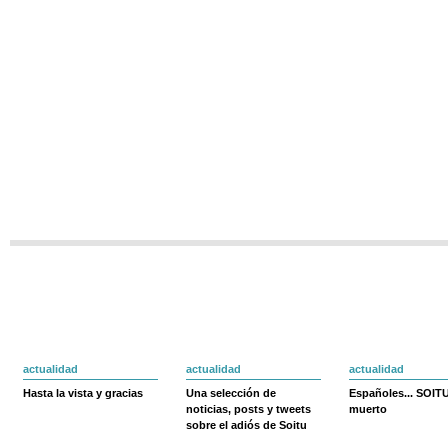
actualidad
actualidad
actualidad
Hasta la vista y gracias
Una selección de
Españoles... SOIT
noticias, posts y tweets
muerto
sobre el adiós de Soitu