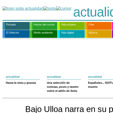
actual
Portada
Hartos del coche
Vida urbana
Cine
El Selector
Medio ambiente
Vida digital
Música
actualidad
actualidad
actualidad
Hasta la vista y gracias
Una selección de
Españoles... SOIT
noticias, posts y tweets
muerto
sobre el adiós de Soitu
Bajo Ulloa narra en su 