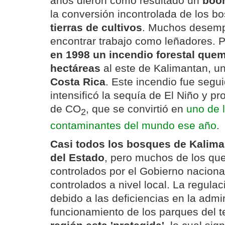
años dieron como resultado un
boom
la conversión incontrolada de los b
tierras de cultivos
. Muchos desemp
encontrar trabajo como leñadores. 
en 1998 un incendio forestal que
hectáreas
al este de Kalimantan, u
Costa Rica
. Este incendio fue segu
intensificó la sequía de El Niño y p
de CO
, que se convirtió en
uno de 
2
contaminantes del mundo ese año
.
Casi todos los bosques de Kalim
del Estado
, pero muchos de los qu
controlados por el Gobierno naciona
controlados a nivel local. La regula
debido a las deficiencias en la admin
funcionamiento de los parques del te