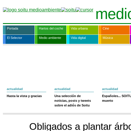
medi
Portada
Hartos del coche
Vida urbana
Cine
El Selector
Medio ambiente
Vida digital
Música
actualidad
actualidad
actualidad
Hasta la vista y gracias
Una selección de
Españoles... SOIT
noticias, posts y tweets
muerto
sobre el adiós de Soitu
Obligados a plantar árb