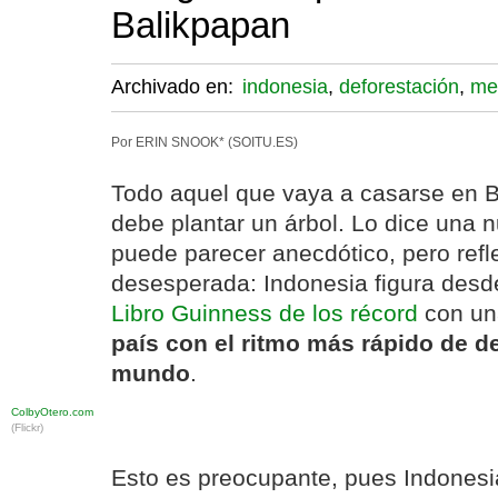
Balikpapan
Archivado en:
indonesia
,
deforestación
,
me
Por ERIN SNOOK* (SOITU.ES)
Todo aquel que vaya a casarse en B
debe plantar un árbol. Lo dice una 
puede parecer anecdótico, pero refl
desesperada: Indonesia figura desd
Libro Guinness de los récord
con una
país con el ritmo más rápido de d
mundo
.
ColbyOtero.com
(Flickr)
Esto es preocupante, pues Indones