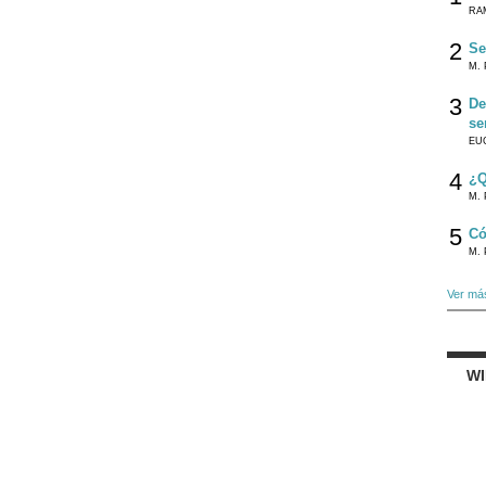
RA
2
Se
M. 
3
De
se
EU
4
¿Q
M. 
5
Có
M. 
Ver má
W