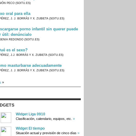
MÓN PECO (SOITU.ES)
xo oral para ella
PÉREZ, J. J. BORRÁS Y X. ZUBIETA (SOITU.ES)
scargarse porno infantil sin querer puede
r útil: denúncialo
GENIA REDONDO (SOITU.ES)
ué es el sexo?
PÉREZ, J.J. BORRÁS Y X. ZUBIETA (SOITU.ES)
mo masturbarse adecuadamente
PÉREZ, J. J. BORRÁS Y X. ZUBIETA (SOITU.ES)
s
»
IDGETS
Widget Liga 0910
»
Clasificación, calendario, equipos, etc.
Widget El tiempo
»
Situación actual y previsión de cinco días