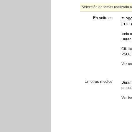
Selección de temas realizada 
En soitu.es
El PSC
CDC, 
Iceta 
Duran
CiU ll
PSOE
Ver to
En otros medios
Duran 
preocu
Ver to