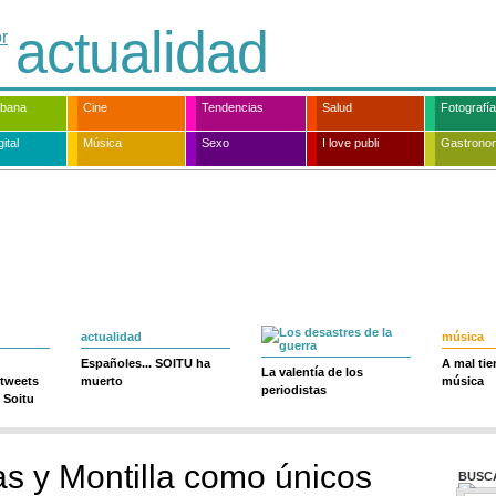
actualidad
rbana
Cine
Tendencias
Salud
Fotografía
ital
Música
Sexo
I love publi
Gastrono
actualidad
música
Españoles... SOITU ha
A mal ti
La valentía de los
 tweets
muerto
música
periodistas
 Soitu
as y Montilla como únicos
BUSC