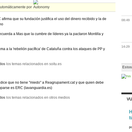
automáticamente por
 afirma que su fundación justifica el uso del dinero recibido y la de
08:49
no
recuerda a Mas que la cumbre de líderes ya la pactaron Montilla y
14:29
ama a la 'rebelión pacífica' de Cataluña contra los ataques de PP y
dos
los temas relacionados en soitu.es
Estos
dice que no tiene "miedo" a Reagrupament.cat y que quien debe
parse es ERC (lavanguardia.es)
dos
los temas relacionados en otros medios
VU
H
t
p