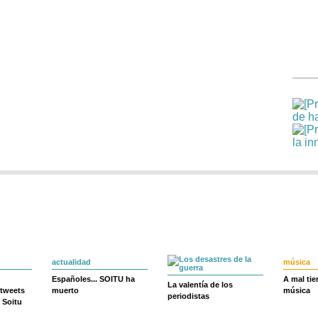
actualidad
música
Españoles... SOITU ha
A mal ti
La valentía de los
 tweets
muerto
música
periodistas
 Soitu