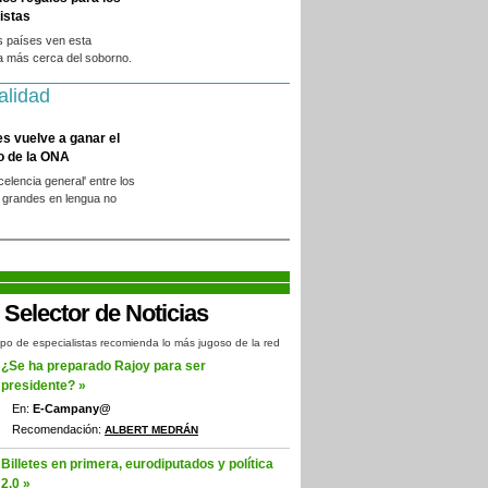
istas
s países ven esta
a más cerca del soborno.
alidad
es vuelve a ganar el
o de la ONA
xcelencia general' entre los
 grandes en lengua no
.
po de especialistas recomienda lo más jugoso de la red
¿Se ha preparado Rajoy para ser
presidente? »
En:
E-Campany@
Recomendación:
ALBERT MEDRÁN
Billetes en primera, eurodiputados y política
2.0 »