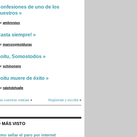
onfesiones de uno de los
uestros
»
or
ambrosius
asta siempre!
»
or
marcosymolduras
oitu, Somostodos
»
or
schinonero
oitu muere de éxito
»
or
ralphdelvalle
as vuestras noticias
»
Regístrate y escribe
»
 MÁS VISTO
mo sellar el paro por internet