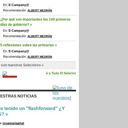
En:
E-Campany@
Recomendación:
ALBERT MEDRÁN
¿Por qué son importantes los 100 primeros
días de gobierno? »
En:
E-Campany@
Recomendación:
ALBERT MEDRÁN
5 reflexiones sobre las primarias »
En:
E-Campany@
Recomendación:
ALBERT MEDRÁN
 son nuestros Selectores »
ir a Todo El Selector
ESTRAS NOTICIAS
e tenido un "flashforward" ¿Y
ú?
»
or
rosamariaartal