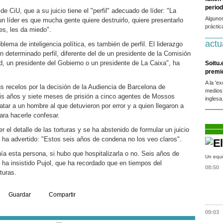
period
 de CiU, que a su juicio tiene el "perfil" adecuado de líder: "La
Alguno
 líder es que mucha gente quiere destruirlo, quiere presentarlo
práctic
es, les da miedo".
actu
blema de inteligencia política, es también de perfil. El liderazgo
un determinado perfil, diferente del de un presidente de la Comisión
d, un presidente del Gobierno o un presidente de La Caixa", ha
Soitu.
premi
A la 'e
s recelos por la decisión de la Audiencia de Barcelona de
medios
is años y siete meses de prisión a cinco agentes de Mossos
inglesa
atar a un hombre al que detuvieron por error y a quien llegaron a
ara hacerle confesar.
 el detalle de las torturas y se ha abstenido de formular un juicio
í ha advertido: "Estos seis años de condena no los veo claros".
ía esta persona, si hubo que hospitalizarla o no. Seis años de
Un equi
 ha insistido Pujol, que ha recordado que en tiempos del
08:50
turas.
Guardar
Compartir
09:03