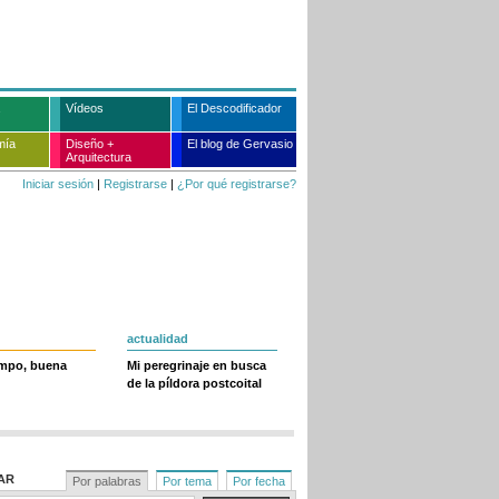
Vídeos
El Descodificador
mía
Diseño +
El blog de Gervasio
Arquitectura
Iniciar sesión
|
Registrarse
|
¿Por qué registrarse?
actualidad
empo, buena
Mi peregrinaje en busca
de la píldora postcoital
AR
Por palabras
Por tema
Por fecha