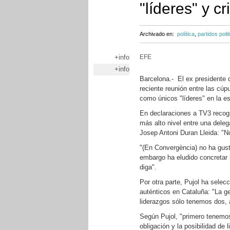
"líderes" y c
Archivado en:
política
,
partidos polit
+info
EFE
+info
Barcelona.- El ex presidente d
reciente reunión entre las cúp
como únicos "líderes" en la es
En declaraciones a TV3 recogi
más alto nivel entre una dele
Josep Antoni Duran Lleida: "N
"(En Convergència) no ha gust
embargo ha eludido concretar l
diga".
Por otra parte, Pujol ha selec
auténticos en Cataluña: "La g
liderazgos sólo tenemos dos, 
Según Pujol, "primero tenemos 
obligación y la posibilidad de 