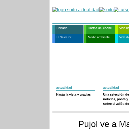
Portada
Hartos del coche
Vida u
El Selector
Medio ambiente
Vida dig
actualidad
actualidad
Hasta la vista y gracias
Una selección de
noticias, posts y
sobre el adiós de
Pujol ve a M