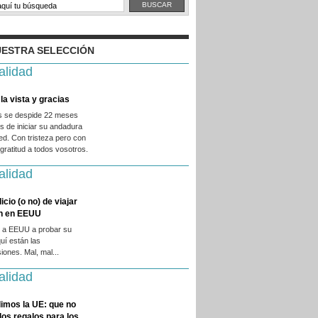
ESTRA SELECCIÓN
alidad
la vista y gracias
es se despide 22 meses
 de iniciar su andadura
ed. Con tristeza pero con
ratitud a todos vosotros.
alidad
licio (o no) de viajar
en en EEUU
 a EEUU a probar su
quí están las
iones. Mal, mal...
alidad
imos la UE: que no
 los regalos para los