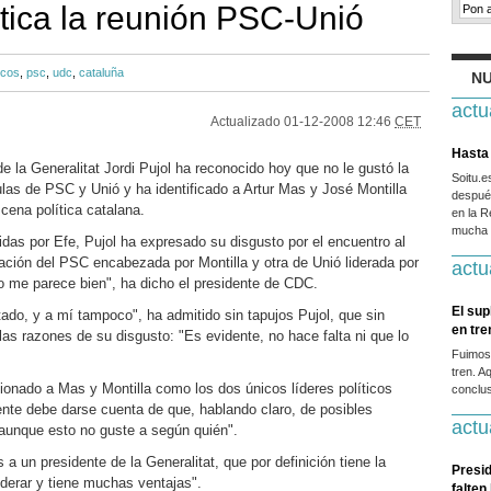
ritica la reunión PSC-Unió
icos
,
psc
,
udc
,
cataluña
NU
actu
Actualizado
01-12-2008 12:46
CET
Hasta 
e la Generalitat Jordi Pujol ha reconocido hoy que no le gustó la
Soitu.
ulas de PSC y Unió y ha identificado a Artur Mas y José Montilla
después
cena política catalana.
en la R
mucha g
das por Efe, Pujol ha expresado su disgusto por el encuentro al
gación del PSC encabezada por Montilla y otra de Unió liderada por
actu
o me parece bien", ha dicho el presidente de CDC.
El sup
ado, y a mí tampoco", ha admitido sin tapujos Pujol, que sin
en tr
as razones de su disgusto: "Es evidente, no hace falta ni que lo
Fuimos
tren. A
cionado a Mas y Montilla como los dos únicos líderes políticos
conclus
ente debe darse cuenta de que, hablando claro, de posibles
actu
aunque esto no guste a según quién".
a un presidente de la Generalitat, que por definición tiene la
Presid
liderar y tiene muchas ventajas".
falten