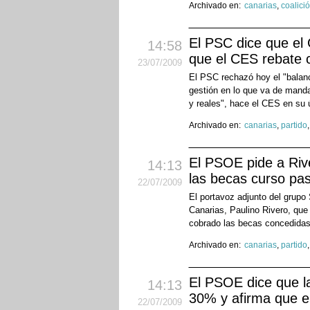
Archivado en:
canarias
,
coalici
El PSC dice que el 
14:58
que el CES rebate 
23
/07
/2009
El PSC rechazó hoy el "balanc
gestión en lo que va de manda
y reales", hace el CES en su 
Archivado en:
canarias
,
partido
El PSOE pide a Riv
14:13
las becas curso pa
22
/07
/2009
El portavoz adjunto del grupo 
Canarias, Paulino Rivero, que
cobrado las becas concedidas
Archivado en:
canarias
,
partido
El PSOE dice que la
14:13
30% y afirma que e
22
/07
/2009