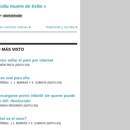
oitu muere de éxito
»
or
ralphdelvalle
as vuestras noticias
»
Regístrate y escribe
»
 MÁS VISTO
mo sellar el paro por internet
MÓN PECO (SOITU.ES)
xo oral para ella
PÉREZ, J. J. BORRÁS Y X. ZUBIETA (SOITU.ES)
scargarse porno infantil sin querer puede
r útil: denúncialo
GENIA REDONDO (SOITU.ES)
ué es el sexo?
PÉREZ, J.J. BORRÁS Y X. ZUBIETA (SOITU.ES)