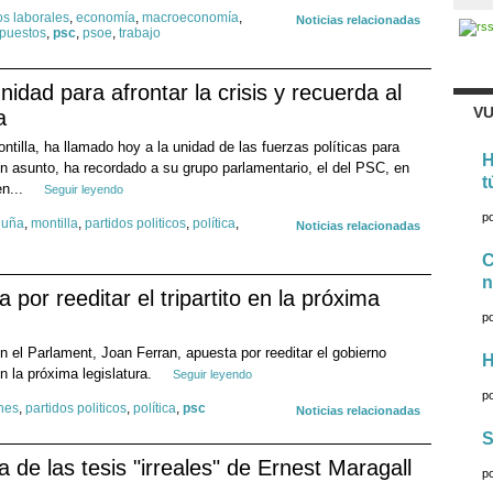
os laborales
,
economía
,
macroeconomía
,
Noticias relacionadas
puestos
,
psc
,
psoe
,
trabajo
unidad para afrontar la crisis y recuerda al
VU
a
ntilla, ha llamado hoy a la unidad de las fuerzas políticas para
H
un asunto, ha recordado a su grupo parlamentario, el del PSC, en
t
n...
Seguir leyendo
p
luña
,
montilla
,
partidos politicos
,
política
,
Noticias relacionadas
C
n
por reeditar el tripartito en la próxima
p
n el Parlament, Joan Ferran, apuesta por reeditar el gobierno
H
 la próxima legislatura.
Seguir leyendo
p
nes
,
partidos politicos
,
política
,
psc
Noticias relacionadas
S
de las tesis "irreales" de Ernest Maragall
p