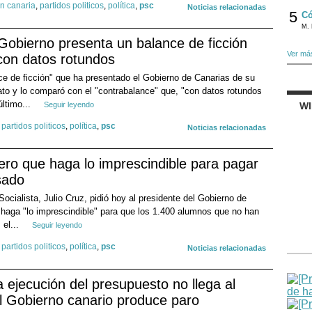
ón canaria
,
partidos politicos
,
política
,
psc
Noticias relacionadas
5
Có
M. 
Gobierno presenta un balance de ficción
Ver má
con datos rotundos
e de ficción" que ha presentado el Gobierno de Canarias de su
to y lo comparó con el "contrabalance" que, "con datos rotundos
último...
Seguir leyendo
W
,
partidos politicos
,
política
,
psc
Noticias relacionadas
ero que haga lo imprescindible para pagar
sado
Socialista, Julio Cruz, pidió hoy al presidente del Gobierno de
 haga "lo imprescindible" para que los 1.400 alumnos que no han
 el...
Seguir leyendo
,
partidos politicos
,
política
,
psc
Noticias relacionadas
 ejecución del presupuesto no llega al
l Gobierno canario produce paro