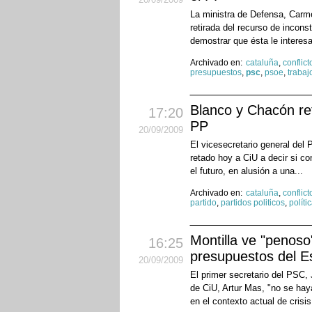
La ministra de Defensa, Carme
retirada del recurso de incons
demostrar que ésta le interes
Archivado en:
cataluña
,
conflict
presupuestos
,
psc
,
psoe
,
trabaj
Blanco y Chacón ret
17:20
PP
20
/09
/2009
El vicesecretario general de
retado hoy a CiU a decir si c
el futuro, en alusión a una...
Archivado en:
cataluña
,
conflict
partido
,
partidos politicos
,
políti
Montilla ve "penos
16:25
presupuestos del E
20
/09
/2009
El primer secretario del PSC, 
de CiU, Artur Mas, "no se hay
en el contexto actual de crisis