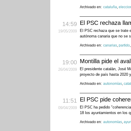
Archivado en:
cataluña
,
eleccio
El PSC rechaza llam
14:59
El PSC rechaza que se trate e
19
/05
/2009
autónoma canaria que no se sus
Archivado en:
canarias
,
partido
Montilla pide el ava
19:00
El presidente catalán, José Mo
26
/04
/2009
proyecto de país hasta 2020 y 
Archivado en:
autonomías
,
cata
El PSC pide coheren
11:51
El PSC ha pedido "coherencia"
09
/04
/2009
18 los ayuntamientos en los q
Archivado en:
autonomías
,
ayun