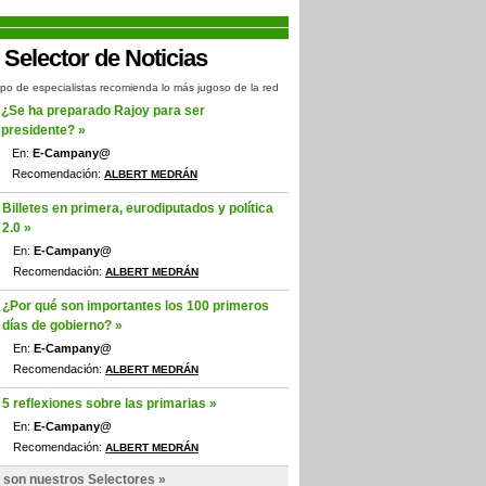
po de especialistas recomienda lo más jugoso de la red
¿Se ha preparado Rajoy para ser
presidente? »
En:
E-Campany@
Recomendación:
ALBERT MEDRÁN
Billetes en primera, eurodiputados y política
2.0 »
En:
E-Campany@
Recomendación:
ALBERT MEDRÁN
¿Por qué son importantes los 100 primeros
días de gobierno? »
En:
E-Campany@
Recomendación:
ALBERT MEDRÁN
5 reflexiones sobre las primarias »
En:
E-Campany@
Recomendación:
ALBERT MEDRÁN
 son nuestros Selectores »