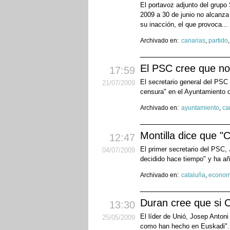
El portavoz adjunto del grupo 
2009 a 30 de junio no alcanza
su inacción, el que provoca...
Archivado en:
canarias
,
partido
El PSC cree que no 
17:59
El secretario general del PSC
21
/07
/2009
censura" en el Ayuntamiento d
Archivado en:
ayuntamiento
,
ca
Montilla dice que "C
12:47
El primer secretario del PSC, 
04
/07
/2009
decidido hace tiempo" y ha a
Archivado en:
cataluña
,
econom
Duran cree que si 
13:30
El líder de Unió, Josep Anton
25
/05
/2009
como han hecho en Euskadi"