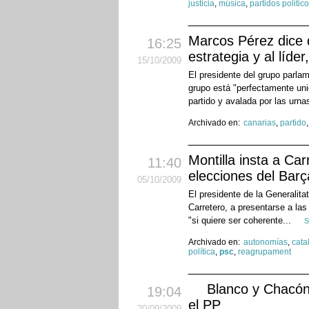
justicia
,
música
,
partidos politic
Marcos Pérez dice q
16:25
estrategia y al líde
15
/10
/2009
El presidente del grupo parla
grupo está "perfectamente uni
partido y avalada por las urna
Archivado en:
canarias
,
partido
Montilla insta a Ca
11:40
elecciones del Barç
05
/10
/2009
El presidente de la Generalita
Carretero, a presentarse a las
"si quiere ser coherente...
S
Archivado en:
autonomías
,
cata
política
,
psc
,
reagrupament
Blanco y Chacón 
19:04
el PP
20
/09
/2009