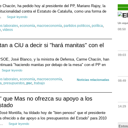
 Chacón, ha pedido hoy al presidente del PP, Mariano Rajoy, la
titucionalidad contra el Estatuto de Cataluña, como una forma de
a.
Seguir leyendo
Un equi
os laborales
,
economía
,
macroeconomía
,
partidos politicos
,
política
,
08:50
o
,
vídeos
an a CiU a decir si "hará manitas" con el
09:03
l PSOE, José Blanco, y la ministra de Defensa, Carme Chacón, han
ontinuará "haciendo manitas por debajo de la mesa" con el PP en
Seguir leyendo
os laborales
,
economía
,
macroeconomía
,
Noticias relacionadas
08:49
ca
,
presupuestos
,
psc
,
trabajo
o" que Mas no ofrezca su apoyo a los
stado
14:29
José Montilla, ha tildado hoy de "bien penoso" que el presidente
a ofrecido a dar apoyo a los presupuestos del Estado" para 2010
...
Seguir leyendo
Estos