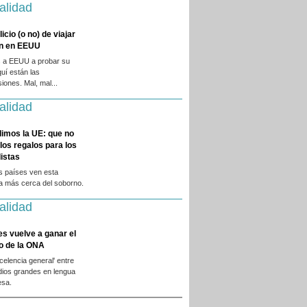
alidad
licio (o no) de viajar
en en EEUU
 a EEUU a probar su
quí están las
iones. Mal, mal...
alidad
dimos la UE: que no
 los regalos para los
istas
s países ven esta
ca más cerca del soborno.
alidad
es vuelve a ganar el
o de la ONA
xcelencia general' entre
dios grandes en lengua
esa.