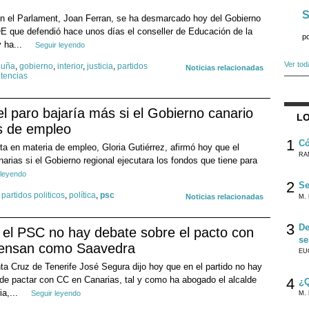
S
en el Parlament, Joan Ferran, se ha desmarcado hoy del Gobierno
E que defendió hace unos días el conseller de Educación de la
p
y ha...
Seguir leyendo
Ver tod
luña
,
gobierno
,
interior
,
justicia
,
partidos
Noticias relacionadas
tencias
l paro bajaría más si el Gobierno canario
LO
os de empleo
1
Có
ta en materia de empleo, Gloria Gutiérrez, afirmó hoy que el
RA
rias si el Gobierno regional ejecutara los fondos que tiene para
 leyendo
2
Se
,
partidos politicos
,
política
,
psc
Noticias relacionadas
M. 
3
De
 el PSC no hay debate sobre el pacto con
se
iensan como Saavedra
EU
a Cruz de Tenerife José Segura dijo hoy que en el partido no hay
de pactar con CC en Canarias, tal y como ha abogado el alcalde
4
¿Q
a,...
Seguir leyendo
M. 