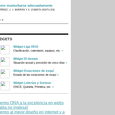
mo masturbarse adecuadamente
PÉREZ, J. J. BORRÁS Y X. ZUBIETA (SOITU.ES)
s
»
IDGETS
Widget Liga 0910
»
Clasificación, calendario, equipos, etc.
Widget El tiempo
»
Situación actual y previsión de cinco días
Widget Estaciones de esquí
»
Estado de las estaciones de esquí
Widget Loterías y Sorteos
»
ONCE, Quiniela, Primitiva, etc.