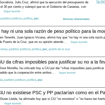
Socialista, Julio Cruz, afirmó que la ejecución del presupuesto de
 el 30 por ciento y subrayó que es el Gobierno de Canarias, con
Seguir leyendo
,
partidos politicos
,
política
,
psc
Noticias relacionadas
hay ni una sola razón de peso político para la mo
 en Tenerife, Juan Ignacio Viciana, afirmó hoy que "no hay ni una sola razón 
e Puerto de la Cruz, que en su opinión atiende...
Seguir leyendo
narias
,
partidos politicos
,
política
,
psc
,
puerto de la cruz
iU da cifras imposibles para justificar su no a la fi
José Montilla, ha criticado hoy a CiU por dar "cifras imposibles para justifica
ñadido que la cooperación entre ambos...
Seguir leyendo
ía
,
partidos politicos
,
política
,
psc
CiU no existiese PSC y PP pactarían como en el P
i Duran Lleida, ha afirmado hoy que si CiU "no existiese" o "no fuese tan fue
.
Seguir leyendo