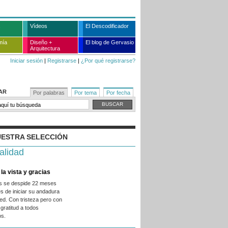
Vídeos
El Descodificador
mía
Diseño +
El blog de Gervasio
Arquitectura
Iniciar sesión
|
Registrarse
|
¿Por qué registrarse?
AR
Por palabras
Por tema
Por fecha
ESTRA SELECCIÓN
alidad
la vista y gracias
es se despide 22 meses
s de iniciar su andadura
ed. Con tristeza pero con
gratitud a todos
os.