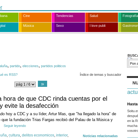
rbana
Cine
Tendencias
Salud
Fotografía
ital
Música
Sexo
I love publi
Gastrono
BUSC
,
,
,
aluña
partido
elecciones
partidos politicos
ué es RSS?
Índice de temas y buscador
NU
»
actu
a hora de que CDC rinda cuentas por el
Hasta 
y evite la desafección
Soitu.
do hoy a CDC y a su líder, Artur Mas, que "ha llegado la hora" de
despué
o que la fundación Trias Fargas recibió del Palau de la Música y
en la R
Seguir leyendo
mucha 
vosotr
luña
,
cultura
,
delitos economicos
,
interior
,
Noticias relacionadas