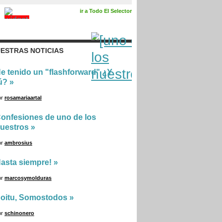
ir a Todo El Selector
ESTRAS NOTICIAS
e tenido un "flashforward" ¿Y
ú?
»
or
rosamariaartal
onfesiones de uno de los
uestros
»
or
ambrosius
asta siempre!
»
or
marcosymolduras
oitu, Somostodos
»
or
schinonero