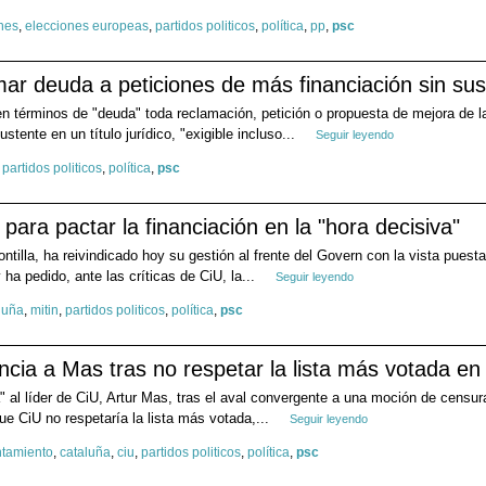
nes
,
elecciones europeas
,
partidos politicos
,
política
,
pp
,
psc
ar deuda a peticiones de más financiación sin sus
n términos de "deuda" toda reclamación, petición o propuesta de mejora de la
tente en un título jurídico, "exigible incluso...
Seguir leyendo
,
partidos politicos
,
política
,
psc
l para pactar la financiación en la "hora decisiva"
ntilla, ha reivindicado hoy su gestión al frente del Govern con la vista puesta 
ha pedido, ante las críticas de CiU, la...
Seguir leyendo
luña
,
mitin
,
partidos politicos
,
política
,
psc
cia a Mas tras no respetar la lista más votada en
 al líder de CiU, Artur Mas, tras el aval convergente a una moción de censur
ue CiU no respetaría la lista más votada,...
Seguir leyendo
tamiento
,
cataluña
,
ciu
,
partidos politicos
,
política
,
psc