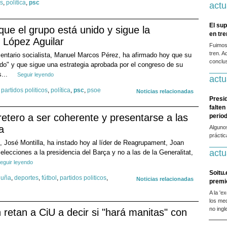
os
,
política
,
psc
actu
El sup
ue el grupo está unido y sigue la
en tr
r, López Aguilar
Fuimos
tren. A
mentario socialista, Manuel Marcos Pérez, ha afirmado hoy que su
conclus
do" y que sigue una estrategia aprobada por el congreso de su
s...
Seguir leyendo
actu
,
partidos politicos
,
política
,
psc
,
psoe
Noticias relacionadas
Presi
falten
rretero a ser coherente y presentarse a las
period
a
Alguno
prácti
t, José Montilla, ha instado hoy al líder de Reagrupament, Joan
actu
 elecciones a la presidencia del Barça y no a las de la Generalitat,
eguir leyendo
Soitu.
luña
,
deportes
,
fútbol
,
partidos politicos
,
Noticias relacionadas
premi
A la 'e
los me
no ingl
retan a CiU a decir si "hará manitas" con