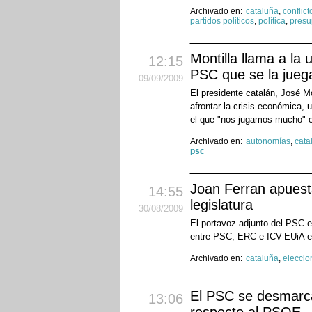
Archivado en:
cataluña
,
conflict
partidos politicos
,
política
,
presu
Montilla llama a la 
12:15
PSC que se la jueg
09
/09
/2009
El presidente catalán, José Mo
afrontar la crisis económica, 
el que "nos jugamos mucho" e
Archivado en:
autonomías
,
cata
psc
Joan Ferran apuesta 
14:55
legislatura
30
/08
/2009
El portavoz adjunto del PSC e
entre PSC, ERC e ICV-EUiA en
Archivado en:
cataluña
,
eleccio
El PSC se desmarca 
13:06