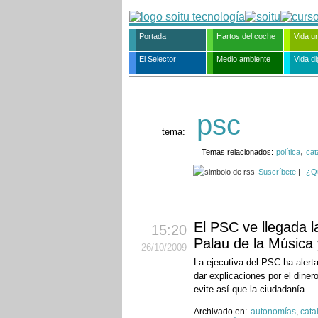
Portada
Hartos del coche
Vida u
El Selector
Medio ambiente
Vida dig
psc
tema:
,
Temas relacionados:
política
cat
Suscríbete
|
¿Q
El PSC ve llegada l
15:20
Palau de la Música 
26
/10
/2009
La ejecutiva del PSC ha alerta
dar explicaciones por el diner
evite así que la ciudadanía...
Archivado en:
autonomías
,
cata