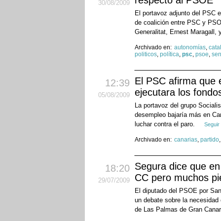
respecto al PSOE
30
/08
/2009
El portavoz adjunto del PSC 
de coalición entre PSC y PSO
Generalitat, Ernest Maragall, 
Archivado en:
autonomías
,
cata
politicos
,
política
,
psc
,
psoe
,
sen
El PSC afirma que e
12:39
ejecutara los fond
05
/08
/2009
La portavoz del grupo Socialis
desempleo bajaría más en Cana
luchar contra el paro.
Seguir
Archivado en:
canarias
,
partido
Segura dice que en
18:20
CC pero muchos p
29
/07
/2009
El diputado del PSOE por Sant
un debate sobre la necesidad 
de Las Palmas de Gran Canari