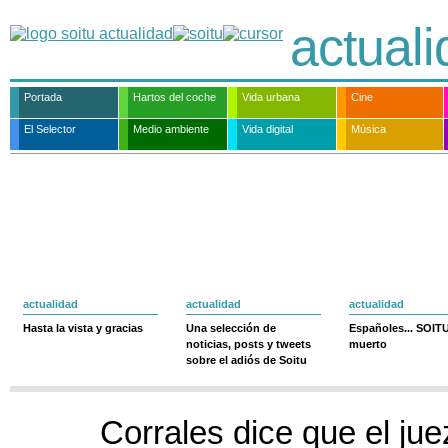
actual
Portada
Hartos del coche
Vida urbana
Cine
El Selector
Medio ambiente
Vida digital
Música
actualidad
actualidad
actualidad
Hasta la vista y gracias
Una selección de
Españoles... SOIT
noticias, posts y tweets
muerto
sobre el adiós de Soitu
Corrales dice que el jue