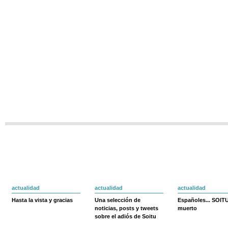
actualidad
actualidad
actualidad
Hasta la vista y gracias
Una selección de
Españoles... SOIT
noticias, posts y tweets
muerto
sobre el adiós de Soitu