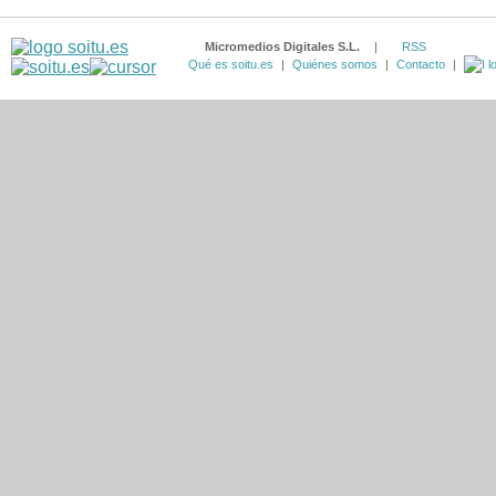
Micromedios Digitales S.L.
|
RSS
Qué es soitu.es
|
Quiénes somos
|
Contacto
|