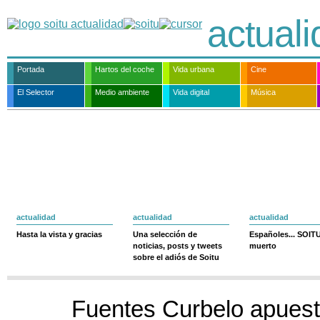
actual
Portada
Hartos del coche
Vida urbana
Cine
El Selector
Medio ambiente
Vida digital
Música
actualidad
actualidad
actualidad
Hasta la vista y gracias
Una selección de
Españoles... SOIT
noticias, posts y tweets
muerto
sobre el adiós de Soitu
Fuentes Curbelo apuest