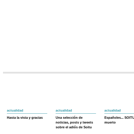
actualidad
actualidad
actualidad
Hasta la vista y gracias
Una selección de
Españoles... SOIT
noticias, posts y tweets
muerto
sobre el adiós de Soitu