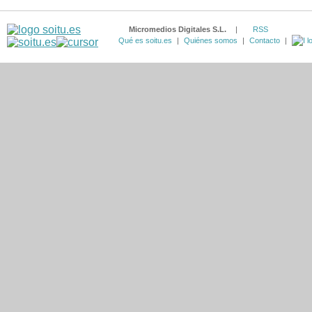
Micromedios Digitales S.L.
|
RSS
Qué es soitu.es
|
Quiénes somos
|
Contacto
|