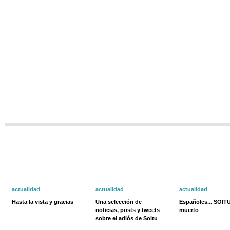
actualidad
actualidad
actualidad
Hasta la vista y gracias
Una selección de
Españoles... SOIT
noticias, posts y tweets
muerto
sobre el adiós de Soitu