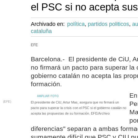
el PSC si no acepta su
Archivado en:
política
,
partidos politicos
,
au
cataluña
EFE
Barcelona.- El presidente de CiU, A
no firmará un pacto para superar la c
gobierno catalán no acepta las prop
formación.
En
AMPLIAR FOTO
(EFE)
Pe
El presidente de CiU, Artur Mas, asegura que no firmará un
pacto para superar la crisis con el PSC si el gobierno catalán no
Ma
acepta las propuestas de su formación. EFE/Archivo
po
diferencias" separan a ambas forma
sumamente difícil que PSC y CIU pu