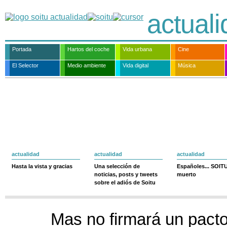
actual
Portada
Hartos del coche
Vida urbana
Cine
El Selector
Medio ambiente
Vida digital
Música
actualidad
actualidad
actualidad
Hasta la vista y gracias
Una selección de
Españoles... SOIT
noticias, posts y tweets
muerto
sobre el adiós de Soitu
Mas no firmará un pacto 