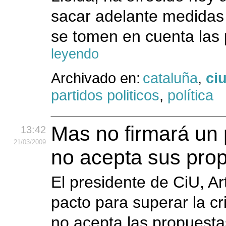
sacar adelante medidas
se tomen en cuenta las 
leyendo
Archivado en:
cataluña
,
ci
partidos politicos
,
política
Mas no firmará un p
13:42
21
/03
/2009
no acepta sus pro
El presidente de CiU, A
pacto para superar la cr
no acepta las propuesta