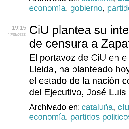
economía
,
gobierno
,
partid
CiU plantea su in
19:15
12
/05
/2009
de censura a Zapa
El portavoz de CiU en e
Lleida, ha planteado ho
el estado de la nación 
del Ejecutivo, José Luis
Archivado en:
cataluña
,
ci
economía
,
partidos politico