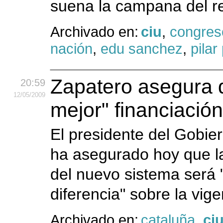
suena la campana del re
Archivado en:
ciu
,
congres
nación
,
edu sanchez
,
pilar
Zapatero asegura q
20:59
12
/05
/2009
mejor" financiación
El presidente del Gobie
ha asegurado hoy que la
del nuevo sistema será "
diferencia" sobre la vige
Archivado en:
cataluña
,
ci