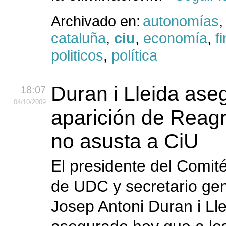
Archivado en:
autonomías
,
cataluña
,
ciu
,
economía
,
f
politicos
,
política
Duran i Lleida ase
18:07
04
/10
/2009
aparición de Reag
no asusta a CiU
El presidente del Comit
de UDC y secretario gen
Josep Antoni Duran i Lle