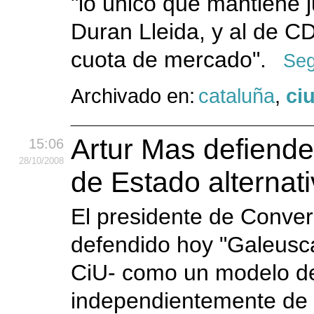
"lo único que mantiene j
Duran Lleida, y al de C
cuota de mercado".
Seg
Archivado en:
cataluña
,
ci
Artur Mas defiend
15:06
28
/10
/2008
de Estado alternat
El presidente de Conver
defendido hoy "Galeusc
CiU- como un modelo de 
independientemente de q