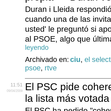
Duran i Lleida respond
cuando una de las invit
usted' le preguntó si a
al PSOE, algo que últim
leyendo
Archivado en:
ciu
,
el select
psoe
,
rtve
El PSC pide cohere
11:51
09
/04
/2009
la lista más votad
El PSC ha pedido "cohere