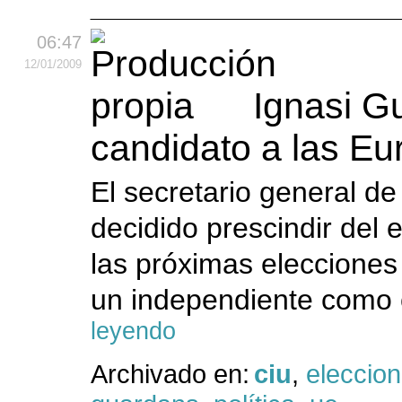
06:47
12
/01
/2009
Ignasi G
candidato a las Eu
El secretario general d
decidido prescindir del
las próximas elecciones
un independiente como c
leyendo
Archivado en:
ciu
,
eleccio