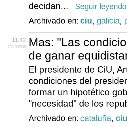
decidan...
Seguir leyendo
Archivado en:
ciu
,
galicia
,
Mas: "Las condici
11:42
23
/10
/2008
de ganar equidista
El presidente de CiU, A
condiciones del preside
formar un hipotético go
"necesidad" de los repu
Archivado en:
cataluña
,
ci