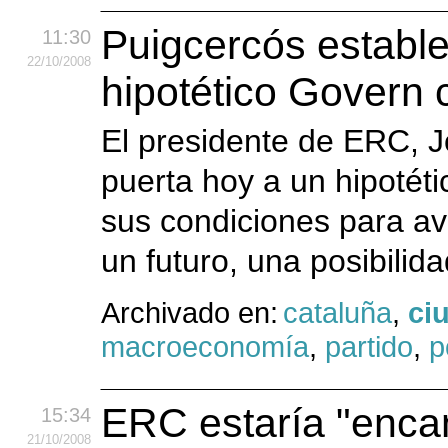
Puigcercós estable
11:30
22
/10
/2008
hipotético Govern 
El presidente de ERC, J
puerta hoy a un hipotét
sus condiciones para av
un futuro, una posibilida
Archivado en:
cataluña
,
ci
macroeconomía
,
partido
,
p
ERC estaría "encan
15:34
21
/10
/2008