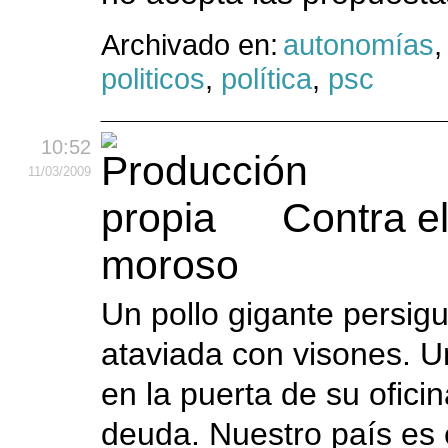
Archivado en:
autonomías
politicos
,
política
,
psc
10:52
11
/03
/2009
Contra el
moroso
Un pollo gigante persigu
ataviada con visones. U
en la puerta de su ofici
deuda. Nuestro país es e