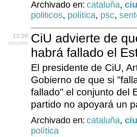
Archivado en:
cataluña
,
ci
politicos
,
política
,
psc
,
sent
CiU advierte de que 
13:59
29
/01
/2009
habrá fallado el Es
El presidente de CiU, Ar
Gobierno de que si "fall
fallado" el conjunto del 
partido no apoyará un p
Archivado en:
cataluña
,
ci
política