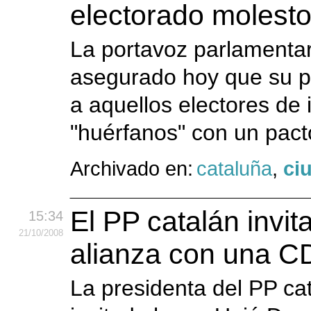
electorado molesto
La portavoz parlamenta
asegurado hoy que su pa
a aquellos electores de
"huérfanos" con un pac
Archivado en:
cataluña
,
ci
El PP catalán invit
15:34
21
/10
/2008
alianza con una CD
La presidenta del PP ca