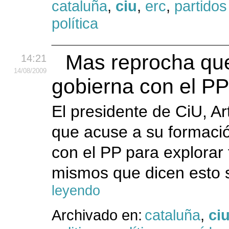
cataluña
,
ciu
,
erc
,
partidos
política
Mas reprocha que
14:21
14
/08
/2009
gobierna con el P
El presidente de CiU, A
que acuse a su formaci
con el PP para explorar 
mismos que dicen esto s
leyendo
Archivado en:
cataluña
,
ci