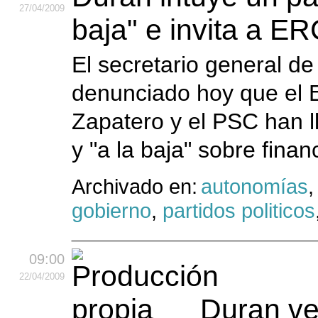
27
/04
/2009
baja" e invita a E
El secretario general de
denunciado hoy que el E
Zapatero y el PSC han 
y "a la baja" sobre finan
Archivado en:
autonomías
gobierno
,
partidos politicos
09:00
22
/04
/2009
Duran ve 