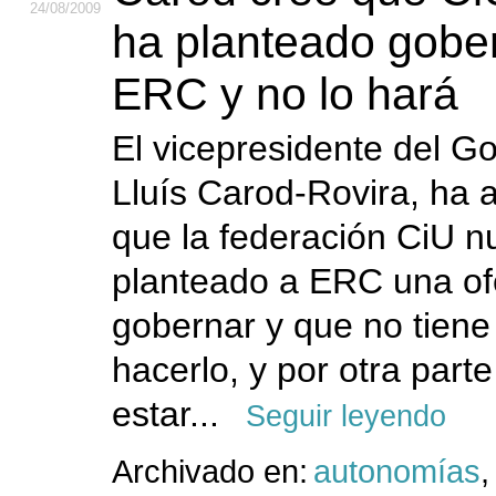
24
/08
/2009
ha planteado gobe
ERC y no lo hará
El vicepresidente del G
Lluís Carod-Rovira, ha 
que la federación CiU n
planteado a ERC una of
gobernar y que no tiene
hacerlo, y por otra part
estar...
Seguir leyendo
Archivado en:
autonomías
,