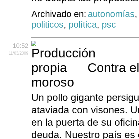
Archivado en:
autonomías
politicos
,
política
,
psc
10:52
11
/03
/2009
Contra el
moroso
Un pollo gigante persigu
ataviada con visones. U
en la puerta de su ofici
deuda. Nuestro país es e