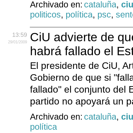
Archivado en:
cataluña
,
ci
politicos
,
política
,
psc
,
sent
CiU advierte de que 
13:59
29
/01
/2009
habrá fallado el Es
El presidente de CiU, Ar
Gobierno de que si "fall
fallado" el conjunto del 
partido no apoyará un p
Archivado en:
cataluña
,
ci
política