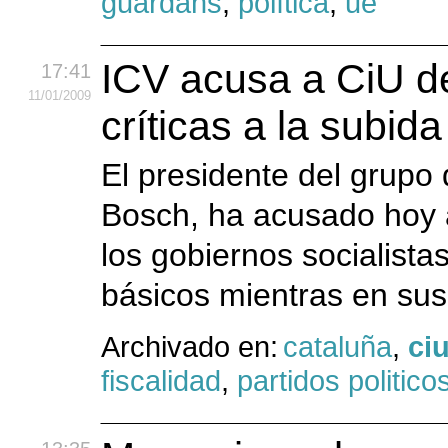
guardans
,
política
,
ue
ICV acusa a CiU d
17:41
11
/01
/2009
críticas a la subida
El presidente del grupo
Bosch, ha acusado hoy a
los gobiernos socialistas
básicos mientras en sus
Archivado en:
cataluña
,
ci
fiscalidad
,
partidos politico