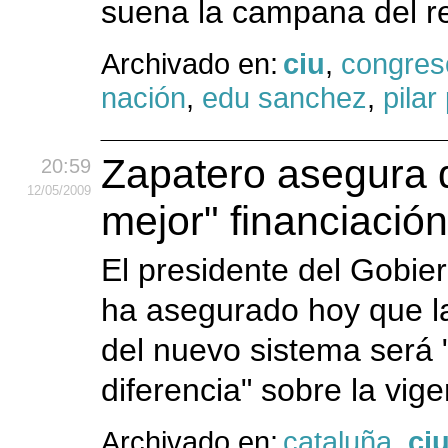
suena la campana del re
Archivado en:
ciu
,
congres
nación
,
edu sanchez
,
pilar
Zapatero asegura q
20:59
12
/05
/2009
mejor" financiación
El presidente del Gobie
ha asegurado hoy que la
del nuevo sistema será "
diferencia" sobre la vige
Archivado en:
cataluña
,
ci