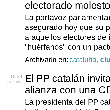
electorado molesto
La portavoz parlamenta
asegurado hoy que su pa
a aquellos electores de
"huérfanos" con un pac
Archivado en:
cataluña
,
ci
El PP catalán invit
15:34
21
/10
/2008
alianza con una CD
La presidenta del PP ca