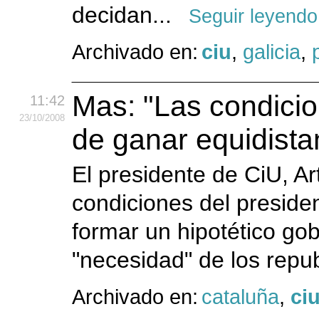
decidan...
Seguir leyendo
Archivado en:
ciu
,
galicia
,
Mas: "Las condici
11:42
23
/10
/2008
de ganar equidista
El presidente de CiU, A
condiciones del preside
formar un hipotético go
"necesidad" de los repu
Archivado en:
cataluña
,
ci