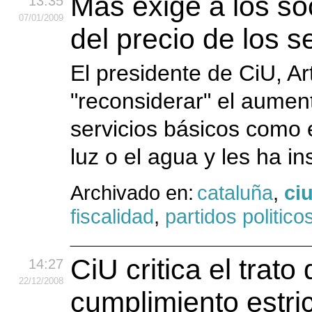
Mas exige a los so
13:35
07
/01
/2009
del precio de los s
El presidente de CiU, Ar
"reconsiderar" el aument
servicios básicos como e
luz o el agua y les ha in
Archivado en:
cataluña
,
ci
fiscalidad
,
partidos politico
CiU critica el trato
14:27
22
/12
/2008
cumplimiento estric