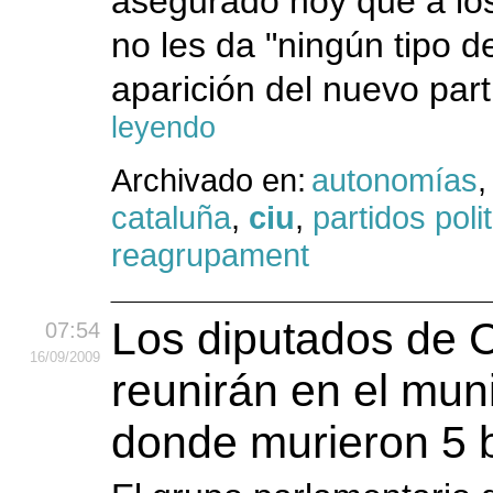
asegurado hoy que a los
no les da "ningún tipo d
aparición del nuevo part
leyendo
Archivado en:
autonomías
,
cataluña
,
ciu
,
partidos poli
reagrupament
Los diputados de 
07:54
16
/09
/2009
reunirán en el muni
donde murieron 5