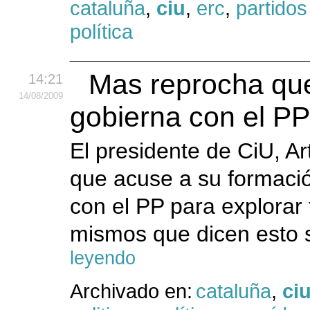
cataluña
,
ciu
,
erc
,
partidos
política
Mas reprocha que
14:21
14
/08
/2009
gobierna con el P
El presidente de CiU, A
que acuse a su formaci
con el PP para explorar 
mismos que dicen esto s
leyendo
Archivado en:
cataluña
,
ci