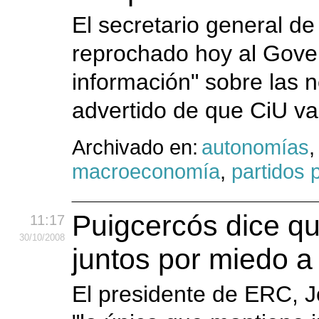
El secretario general de
reprochado hoy al Gove
información" sobre las n
advertido de que CiU val
Archivado en:
autonomías
macroeconomía
,
partidos p
Puigcercós dice q
11:17
30
/10
/2008
juntos por miedo a
El presidente de ERC, 