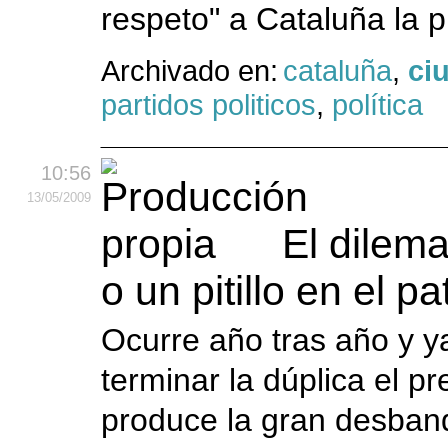
respeto" a Cataluña la 
Archivado en:
cataluña
,
ci
partidos politicos
,
política
10:56
13
/05
/2009
El dilema
o un pitillo en el pa
Ocurre año tras año y y
terminar la dúplica el pr
produce la gran desban