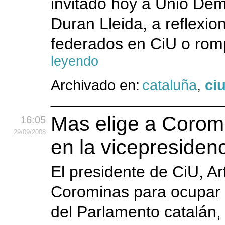
invitado hoy a Unió Demo
Duran Lleida, a reflexio
federados en CiU o romp
leyendo
Archivado en:
cataluña
,
ci
Mas elige a Corom
16:05
29
/09
/2008
en la vicepresiden
El presidente de CiU, Ar
Corominas para ocupar 
del Parlamento catalán