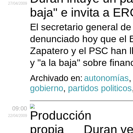
27
/04
/2009
baja" e invita a E
El secretario general de
denunciado hoy que el E
Zapatero y el PSC han 
y "a la baja" sobre finan
Archivado en:
autonomías
gobierno
,
partidos politicos
09:00
22
/04
/2009
Duran ve 