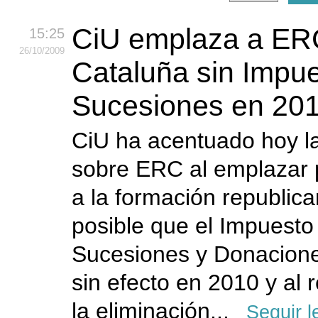
CiU emplaza a ERC
15:25
26
/10
/2009
Cataluña sin Impu
Sucesiones en 20
CiU ha acentuado hoy l
sobre ERC al emplazar 
a la formación republic
posible que el Impuesto
Sucesiones y Donacion
sin efecto en 2010 y al 
la eliminación...
Seguir 