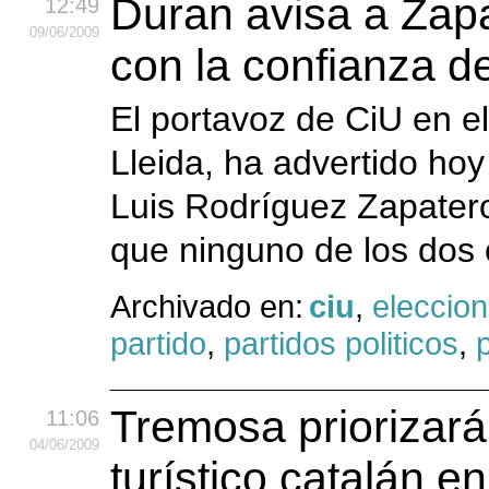
Duran avisa a Zap
12:49
09
/06
/2009
con la confianza d
El portavoz de CiU en e
Lleida, ha advertido hoy
Luis Rodríguez Zapatero,
que ninguno de los dos 
Archivado en:
ciu
,
eleccio
partido
,
partidos politicos
,
p
Tremosa priorizará
11:06
04
/06
/2009
turístico catalán e