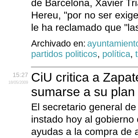
de Barcelona, Xavier Tria
Hereu, "por no ser exige
le ha reclamado que "las
Archivado en:
ayuntamient
partidos politicos
,
política
,
CiU critica a Zapa
15:27
18
/05
/2009
sumarse a su plan 
El secretario general de
instado hoy al gobierno
ayudas a la compra de a