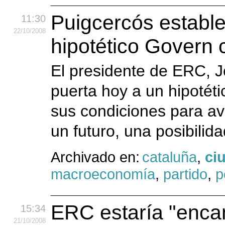
Puigcercós estable
11:30
22
/10
/2008
hipotético Govern 
El presidente de ERC, J
puerta hoy a un hipotét
sus condiciones para av
un futuro, una posibilida
Archivado en:
cataluña
,
ci
macroeconomía
,
partido
,
p
ERC estaría "encan
15:34
21
/10
/2008