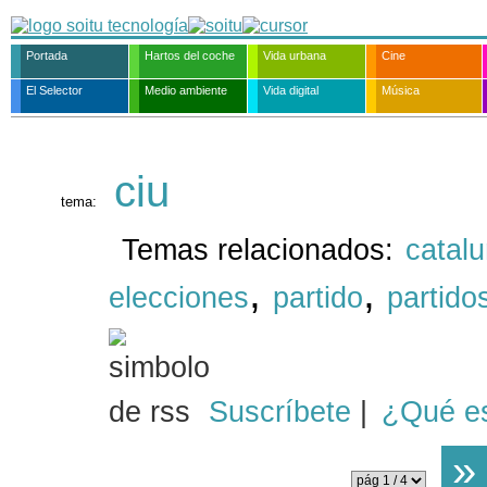
Portada
Hartos del coche
Vida urbana
Cine
El Selector
Medio ambiente
Vida digital
Música
ciu
tema:
Temas relacionados:
catal
,
,
elecciones
partido
partidos
Suscríbete
|
¿Qué e
»