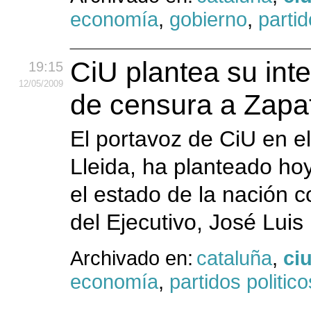
economía
,
gobierno
,
partid
CiU plantea su in
19:15
12
/05
/2009
de censura a Zapa
El portavoz de CiU en e
Lleida, ha planteado ho
el estado de la nación 
del Ejecutivo, José Luis
Archivado en:
cataluña
,
ci
economía
,
partidos politico