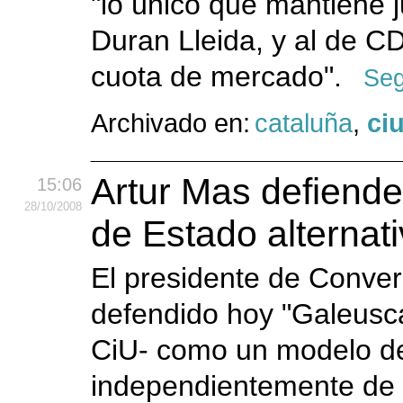
"lo único que mantiene j
Duran Lleida, y al de C
cuota de mercado".
Seg
Archivado en:
cataluña
,
ci
Artur Mas defiend
15:06
28
/10
/2008
de Estado alternat
El presidente de Conver
defendido hoy "Galeusc
CiU- como un modelo de 
independientemente de q