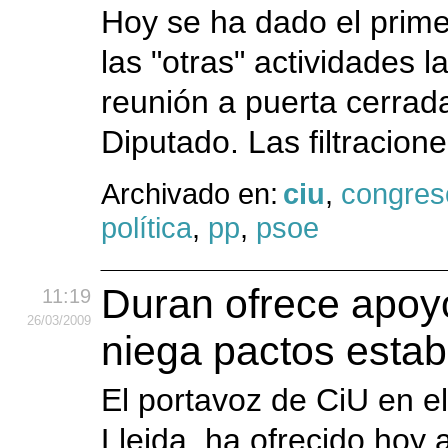
Hoy se ha dado el prime
las "otras" actividades 
reunión a puerta cerrada
Diputado. Las filtracion
Archivado en:
ciu
,
congres
política
,
pp
,
psoe
Duran ofrece apoy
11:19
26
/03
/2009
niega pactos estab
El portavoz de CiU en e
Lleida, ha ofrecido hoy