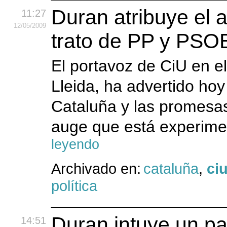
Duran atribuye el 
11:27
12
/05
/2009
trato de PP y PSO
El portavoz de CiU en e
Lleida, ha advertido hoy
Cataluña y las promesas
auge que está experime
leyendo
Archivado en:
cataluña
,
ci
política
Duran intuye un pac
14:51