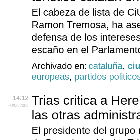
El cabeza de lista de C
Ramon Tremosa, ha aseg
defensa de los intereses
escaño en el Parlamen
Archivado en:
cataluña
,
ci
europeas
,
partidos politico
Trias critica a Her
14:12
03
/06
/2009
las otras administr
El presidente del grupo