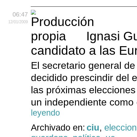
06:47
12
/01
/2009
Ignasi G
candidato a las Eu
El secretario general d
decidido prescindir del
las próximas elecciones
un independiente como c
leyendo
Archivado en:
ciu
,
eleccio