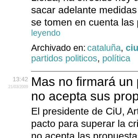
sacar adelante medidas
se tomen en cuenta las 
leyendo
Archivado en:
cataluña
,
ci
partidos politicos
,
política
Mas no firmará un p
13:42
21
/03
/2009
no acepta sus pro
El presidente de CiU, A
pacto para superar la cr
no acepta las propuesta