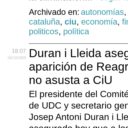
Archivado en:
autonomías
,
cataluña
,
ciu
,
economía
,
f
politicos
,
política
Duran i Lleida ase
18:07
04
/10
/2009
aparición de Reag
no asusta a CiU
El presidente del Comit
de UDC y secretario gen
Josep Antoni Duran i Lle