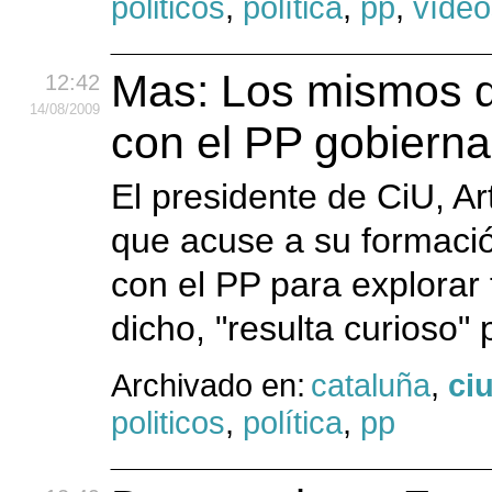
politicos
,
política
,
pp
,
vídeo
Mas: Los mismos q
12:42
14
/08
/2009
con el PP gobierna
El presidente de CiU, A
que acuse a su formaci
con el PP para explorar
dicho, "resulta curioso"
Archivado en:
cataluña
,
ci
politicos
,
política
,
pp