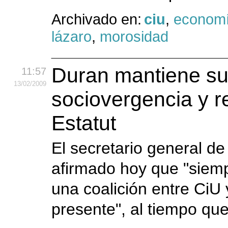
Archivado en:
ciu
,
econom
lázaro
,
morosidad
Duran mantiene su
11:57
13
/02
/2009
sociovergencia y r
Estatut
El secretario general de
afirmado hoy que "siemp
una coalición entre CiU
presente", al tiempo qu