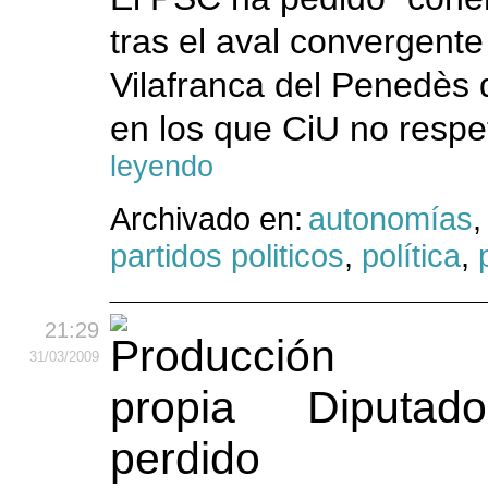
tras el aval convergent
Vilafranca del Penedès 
en los que CiU no respet
leyendo
Archivado en:
autonomías
partidos politicos
,
política
,
21:29
31
/03
/2009
Diputado
perdido