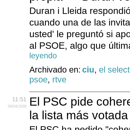
Duran i Lleida respond
cuando una de las invit
usted' le preguntó si a
al PSOE, algo que últim
leyendo
Archivado en:
ciu
,
el select
psoe
,
rtve
El PSC pide cohere
11:51
09
/04
/2009
la lista más votad
El PSC ha pedido "cohere