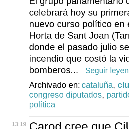
El grupo parlamentario 
celebrará hoy su primer
nuevo curso político en 
Horta de Sant Joan (Tar
donde el pasado julio s
incendio que costó la vi
bomberos...
Seguir leye
Archivado en:
cataluña
,
ci
congreso diputados
,
partid
política
Carod cree que Ci
13:19