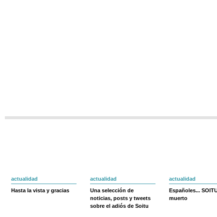
actualidad
actualidad
actualidad
Hasta la vista y gracias
Una selección de
Españoles... SOIT
noticias, posts y tweets
muerto
sobre el adiós de Soitu