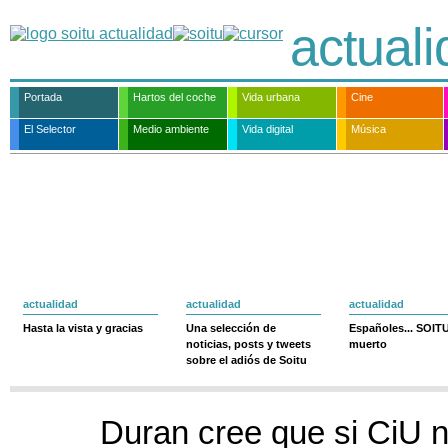
actual
Portada
Hartos del coche
Vida urbana
Cine
El Selector
Medio ambiente
Vida digital
Música
actualidad
actualidad
actualidad
Hasta la vista y gracias
Una selección de
Españoles... SOIT
noticias, posts y tweets
muerto
sobre el adiós de Soitu
Duran cree que si CiU n