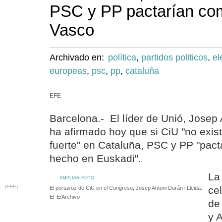
PSC y PP pactarían com
Vasco
Archivado en:
política
,
partidos politicos
,
el
europeas
,
psc
,
pp
,
cataluña
EFE
Barcelona.- El líder de Unió, Josep 
ha afirmado hoy que si CiU "no exist
fuerte" en Cataluña, PSC y PP "pac
hecho en Euskadi".
La
AMPLIAR FOTO
(EFE)
ce
El portavoz de CiU en el Congreso, Josep Antoni Durán i Lleida.
EFE/Archivo
de
y 