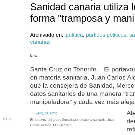
Sanidad canaria utiliza 
forma "tramposa y mani
Archivado en:
política
,
partidos politicos
,
sa
canarias
EFE
Santa Cruz de Tenerife.- El portavoz
en materia sanitaria, Juan Carlos A
que la consejera de Sanidad, Merced
datos sanitarios de una manera "tr
manipuladora" y cada vez más alejad
Al
AMPLIAR FOTO
(EFE)
de
El portavoz del grupo Socialista en materia sanitaria, Juan
Carlos Alemán. EFE/Archivo
ref