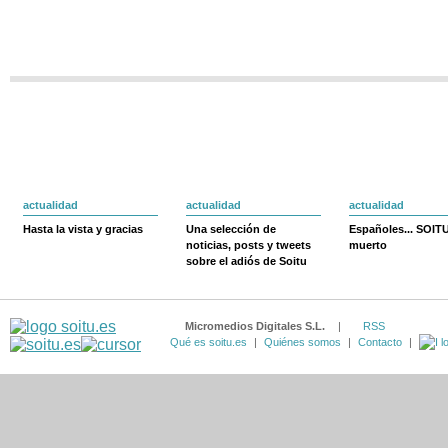
actualidad
actualidad
actualidad
Hasta la vista y gracias
Una selección de
Españoles... SOIT
noticias, posts y tweets
muerto
sobre el adiós de Soitu
Micromedios Digitales S.L.
|
RSS
Qué es soitu.es
|
Quiénes somos
|
Contacto
|