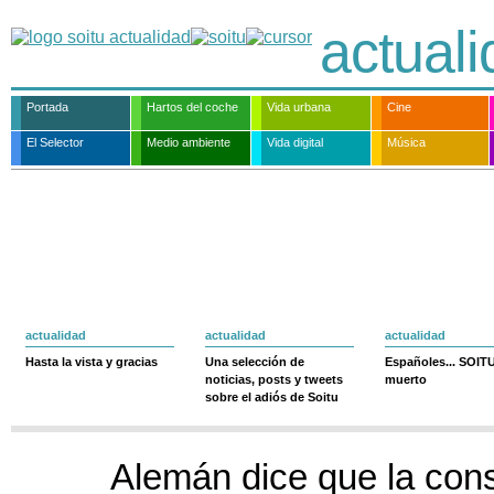
actual
Portada
Hartos del coche
Vida urbana
Cine
El Selector
Medio ambiente
Vida digital
Música
actualidad
actualidad
actualidad
Hasta la vista y gracias
Una selección de
Españoles... SOIT
noticias, posts y tweets
muerto
sobre el adiós de Soitu
Alemán dice que la con