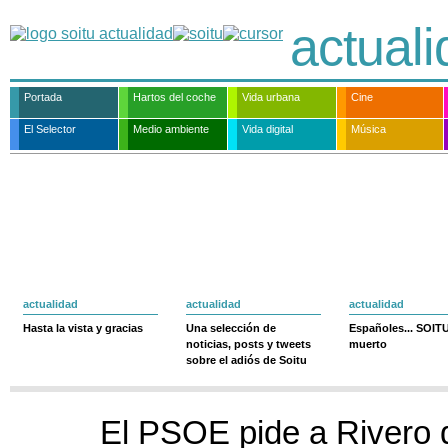
actual
Portada
Hartos del coche
Vida urbana
Cine
El Selector
Medio ambiente
Vida digital
Música
actualidad
actualidad
actualidad
Hasta la vista y gracias
Una selección de
Españoles... SOIT
noticias, posts y tweets
muerto
sobre el adiós de Soitu
El PSOE pide a Rivero 