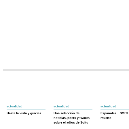
actualidad
actualidad
actualidad
Hasta la vista y gracias
Una selección de
Españoles... SOIT
noticias, posts y tweets
muerto
sobre el adiós de Soitu