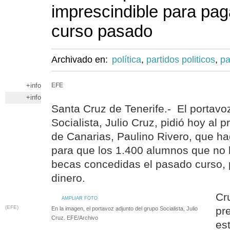
imprescindible para pag
curso pasado
Archivado en:
política
,
partidos politicos
,
pa
+info
EFE
+info
Santa Cruz de Tenerife.- El portavo
Socialista, Julio Cruz, pidió hoy al 
de Canarias, Paulino Rivero, que ha
para que los 1.400 alumnos que no 
becas concedidas el pasado curso, p
dinero.
Cr
AMPLIAR FOTO
(EFE)
pr
En la imagen, el portavoz adjunto del grupo Socialista, Julio
Cruz. EFE/Archivo
es