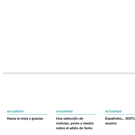
actualidad
actualidad
actualidad
Hasta la vista y gracias
Una selección de
Españoles... SOIT
noticias, posts y tweets
muerto
sobre el adiós de Soitu