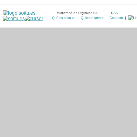
Micromedios Digitales S.L.
|
RSS
Qué es soitu.es
|
Quiénes somos
|
Contacto
|