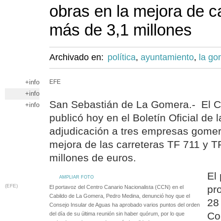
obras en la mejora de c
más de 3,1 millones
Archivado en:
política
,
ayuntamiento
,
la go
+info
EFE
+info
San Sebastián de La Gomera.- El C
+info
publicó hoy en el Boletín Oficial de 
adjudicación a tres empresas gomer
mejora de las carreteras TF 711 y T
millones de euros.
El
AMPLIAR FOTO
(EFE)
pr
El portavoz del Centro Canario Nacionalista (CCN) en el
Cabildo de La Gomera, Pedro Medina, denunció hoy que el
28
Consejo Insular de Aguas ha aprobado varios puntos del orden
Co
del día de su última reunión sin haber quórum, por lo que