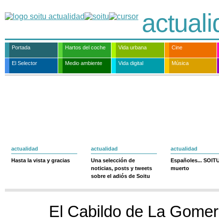
actual
Portada
Hartos del coche
Vida urbana
Cine
El Selector
Medio ambiente
Vida digital
Música
actualidad
actualidad
actualidad
Hasta la vista y gracias
Una selección de
Españoles... SOIT
noticias, posts y tweets
muerto
sobre el adiós de Soitu
El Cabildo de La Gomer