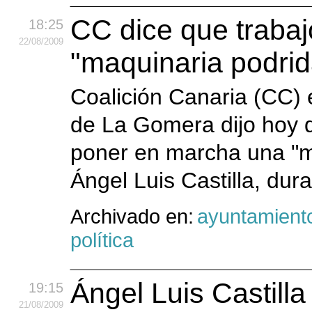
CC dice que trabaj
18:25
22
/08
/2009
"maquinaria podrida
Coalición Canaria (CC)
de La Gomera dijo hoy q
poner en marcha una "ma
Ángel Luis Castilla, dur
Archivado en:
ayuntamient
política
Ángel Luis Castill
19:15
21
/08
/2009