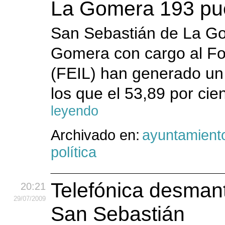
La Gomera 193 pue
San Sebastián de La Go
Gomera con cargo al Fon
(FEIL) han generado un 
los que el 53,89 por cie
leyendo
Archivado en:
ayuntamient
política
Telefónica desmant
20:21
29
/07
/2009
San Sebastián