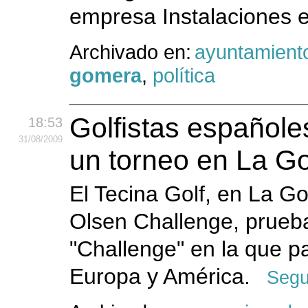
empresa Instalaciones el
Archivado en:
ayuntamient
gomera
,
política
Golfistas español
18:53
31
/08
/2009
un torneo en La G
El Tecina Golf, en La G
Olsen Challenge, prueba
"Challenge" en la que p
Europa y América.
Segu