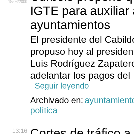
18
/08
/2009
IGTE para auxiliar 
ayuntamientos
El presidente del Cabil
propuso hoy al preside
Luis Rodríguez Zapatero
adelantar los pagos del 
Seguir leyendo
Archivado en:
ayuntamient
política
Cortes de tráfico a
13:16