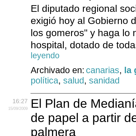
El diputado regional soc
exigió hoy al Gobierno
los gomeros" y haga lo 
hospital, dotado de toda
leyendo
Archivado en:
canarias
,
la
política
,
salud
,
sanidad
El Plan de Medianí
16:27
15
/09
/2009
de papel a partir d
palmera