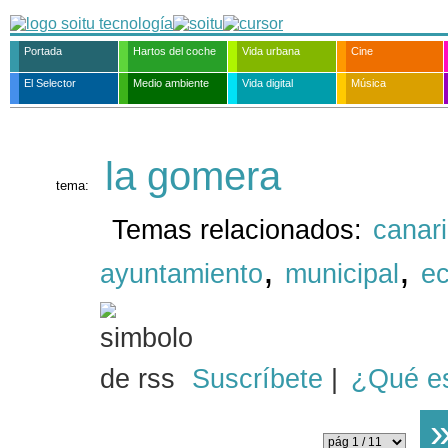
Portada
Hartos del coche
Vida urbana
Cine
El Selector
Medio ambiente
Vida digital
Música
la gomera
tema:
Temas relacionados:
canar
,
,
ayuntamiento
municipal
e
Suscríbete
|
¿Qué e