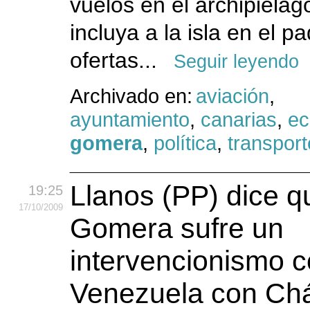
vuelos en el archipiélag
incluya a la isla en el p
ofertas...
Seguir leyendo
Archivado en:
aviación
,
ayuntamiento
,
canarias
,
ec
gomera
,
política
,
transport
Llanos (PP) dice q
19:25
17
/10
/2009
Gomera sufre un
intervencionismo 
Venezuela con Ch