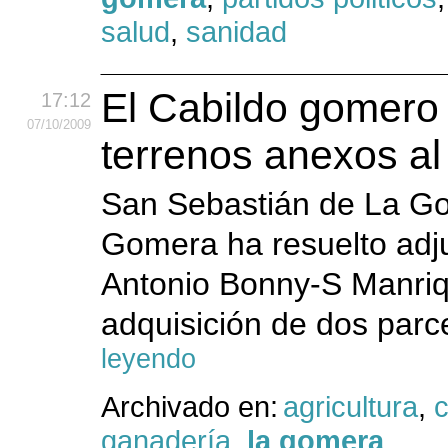
salud
,
sanidad
El Cabildo gomero 
17:12
07
/10
/2009
terrenos anexos al
San Sebastián de La Go
Gomera ha resuelto adju
Antonio Bonny-S Manriqu
adquisición de dos parc
leyendo
Archivado en:
agricultura
,
c
ganadería
,
la gomera