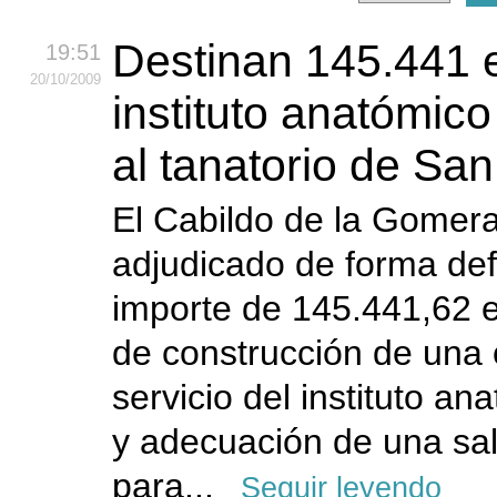
Destinan 145.441 e
19:51
20
/10
/2009
instituto anatómico
al tanatorio de Sa
El Cabildo de la Gomer
adjudicado de forma defi
importe de 145.441,62 e
de construcción de una o
servicio del instituto a
y adecuación de una sa
para...
Seguir leyendo