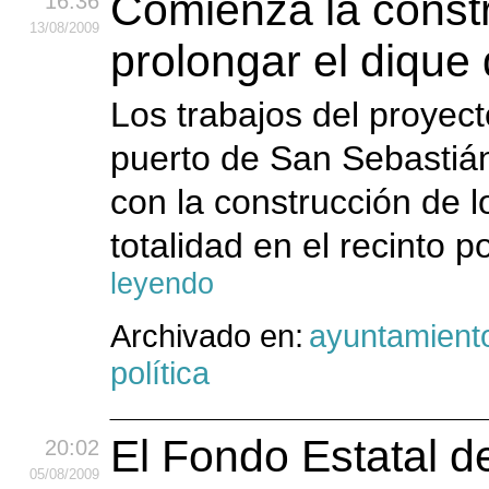
Comienza la const
16:36
13
/08
/2009
prolongar el dique
Los trabajos del proyect
puerto de San Sebastiá
con la construcción de 
totalidad en el recinto 
leyendo
Archivado en:
ayuntamient
política
El Fondo Estatal d
20:02
05
/08
/2009