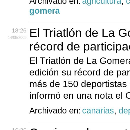
Archivado en:
agricultura
,
c
gomera
El Triatlón de La 
18:26
14
/08
/2009
récord de participa
El Triatlón de La Gome
edición su récord de par
más de 150 deportistas d
informó en una nota el C
Archivado en:
canarias
,
de