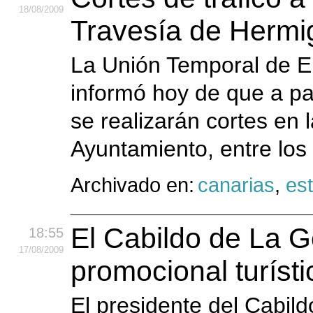
18
/08
/2009
Travesía de Hermi
La Unión Temporal de 
informó hoy de que a pa
se realizarán cortes en 
Ayuntamiento, entre los 
Archivado en:
canarias
,
est
El Cabildo de La G
18:55
17
/08
/2009
promocional turísti
El presidente del Cabil