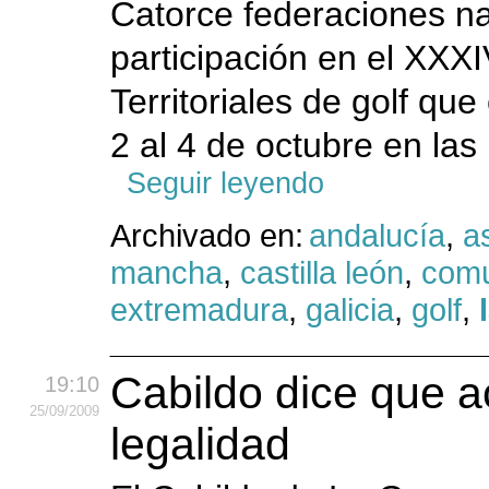
Catorce federaciones n
participación en el XX
Territoriales de golf q
2 al 4 de octubre en las 
Seguir leyendo
Archivado en:
andalucía
,
a
mancha
,
castilla león
,
comu
extremadura
,
galicia
,
golf
,
Cabildo dice que a
19:10
25
/09
/2009
legalidad