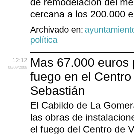
de remodelación del mer
cercana a los 200.000 
Archivado en:
ayuntamient
política
Mas 67.000 euros p
12:12
08
/09
/2009
fuego en el Centro
Sebastián
El Cabildo de La Gomera
las obras de instalacion
el fuego del Centro de V