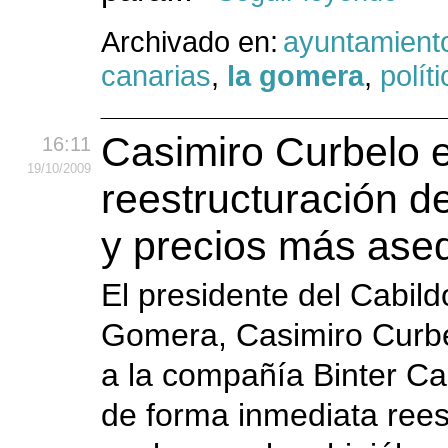
Archivado en:
ayuntamient
canarias
,
la gomera
,
polít
Casimiro Curbelo e
16:11
19
/10
/2009
reestructuración d
y precios más ase
El presidente del Cabild
Gomera, Casimiro Curbe
a la compañía Binter Ca
de forma inmediata rees