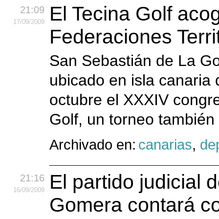
El Tecina Golf aco
21:09
17
/09
/2009
Federaciones Territ
San Sebastián de La Gom
ubicado en isla canaria
octubre el XXXIV congre
Golf, un torneo también
Archivado en:
canarias
,
de
El partido judicial
21:16
16
/09
/2009
Gomera contará co