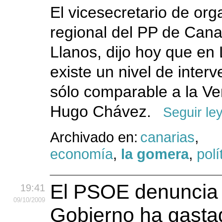
El vicesecretario de org
regional del PP de Cana
Llanos, dijo hoy que e
existe un nivel de inter
sólo comparable a la V
Hugo Chávez.
Seguir le
Archivado en:
canarias
,
economía
,
la gomera
,
polí
El PSOE denuncia 
19:41
09
/10
/2009
Gobierno ha gasta