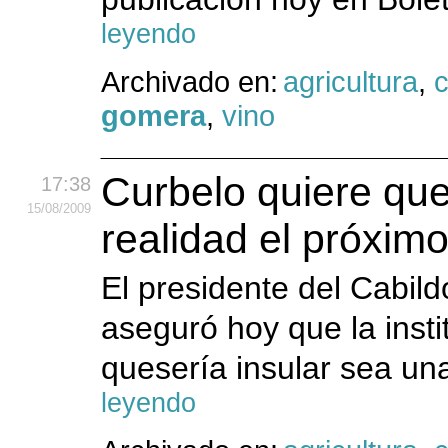
leyendo
Archivado en:
agricultura
,
c
gomera
,
vino
Curbelo quiere que
17:38
15
/08
/2009
realidad el próxim
El presidente del Cabil
aseguró hoy que la insti
quesería insular sea un
leyendo