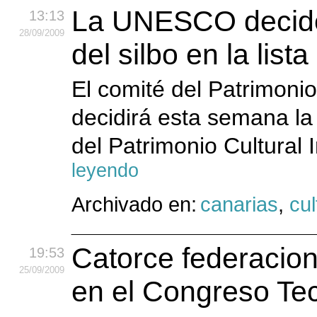
La UNESCO decide 
13:13
28
/09
/2009
del silbo en la list
El comité del Patrimoni
decidirá esta semana la 
del Patrimonio Cultural
leyendo
Archivado en:
canarias
,
cul
Catorce federacion
19:53
25
/09
/2009
en el Congreso Tec