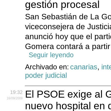
gestión procesal
San Sebastián de La Go
viceconsejera de Justic
anunció hoy que el part
Gomera contará a partir 
Seguir leyendo
Archivado en:
canarias
,
int
poder judicial
El PSOE exige al 
19:32
16
/09
/2009
nuevo hospital en