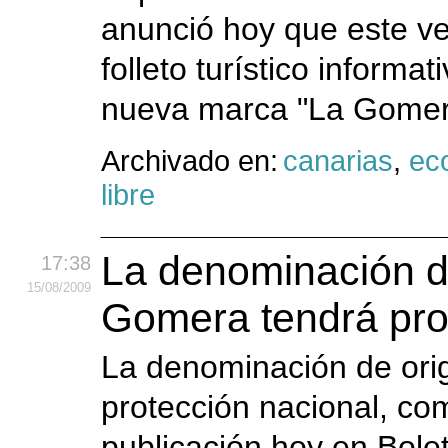
anunció hoy que este ve
folleto turístico informati
nueva marca "La Gomera
Archivado en:
canarias
,
ec
libre
La denominación de
17:38
15
/08
/2009
Gomera tendrá prot
La denominación de ori
protección nacional, com
publicación hoy en Bolet