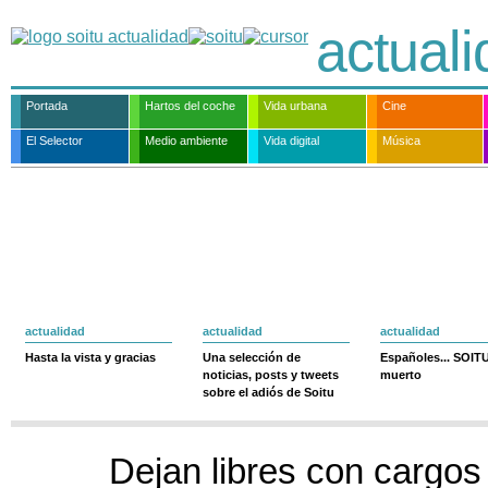
actual
Portada
Hartos del coche
Vida urbana
Cine
El Selector
Medio ambiente
Vida digital
Música
actualidad
actualidad
actualidad
Hasta la vista y gracias
Una selección de
Españoles... SOIT
noticias, posts y tweets
muerto
sobre el adiós de Soitu
Dejan libres con cargos 