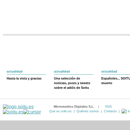
actualidad
actualidad
actualidad
Hasta la vista y gracias
Una selección de
Españoles... SOIT
noticias, posts y tweets
muerto
sobre el adiós de Soitu
Micromedios Digitales S.L.
|
RSS
Qué es soitu.es
|
Quiénes somos
|
Contacto
|