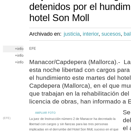
detenidos por el hundim
hotel Son Moll
Archivado en:
justicia
,
interior
,
sucesos
,
ba
+info
EFE
+info
Manacor/Capdepera (Mallorca).- La
+info
esta noche libertad con cargos para 
el hundimiento este martes del hote
Capdepera (Mallorca), en el que mur
que trabajan en la rehabilitación del 
licencia de obras, han informado a E
Se 
AMPLIAR FOTO
(EFE)
del
La juez de Instrucción número 2 de Manacor ha decretado la
libertad con cargos y sin fianzas para las tres personas
el
implicadas en el derrumbe del Hotel Son Moll, suceso en el que