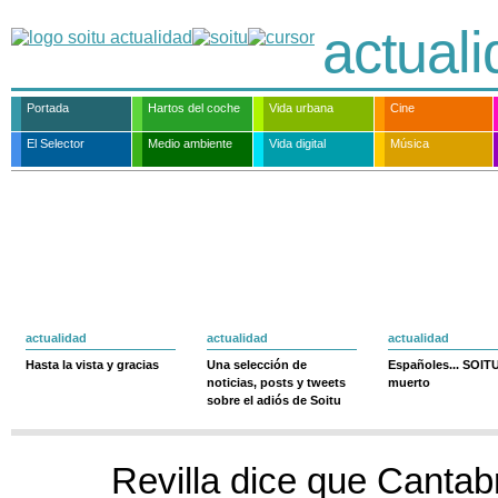
actual
Portada
Hartos del coche
Vida urbana
Cine
El Selector
Medio ambiente
Vida digital
Música
actualidad
actualidad
actualidad
Hasta la vista y gracias
Una selección de
Españoles... SOIT
noticias, posts y tweets
muerto
sobre el adiós de Soitu
Revilla dice que Cantab