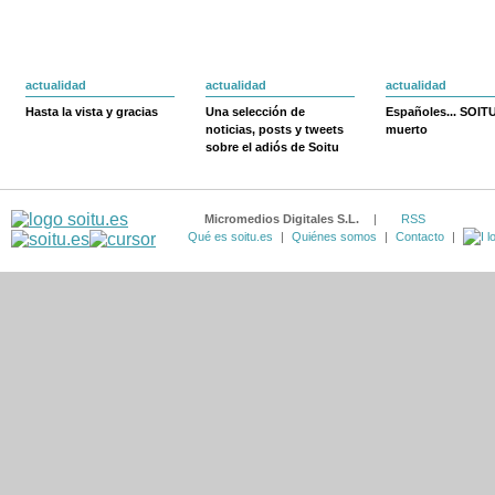
actualidad
actualidad
actualidad
Hasta la vista y gracias
Una selección de
Españoles... SOIT
noticias, posts y tweets
muerto
sobre el adiós de Soitu
Micromedios Digitales S.L.
|
RSS
Qué es soitu.es
|
Quiénes somos
|
Contacto
|