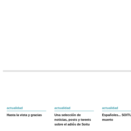
actualidad
actualidad
actualidad
Hasta la vista y gracias
Una selección de
Españoles... SOIT
noticias, posts y tweets
muerto
sobre el adiós de Soitu