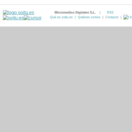
Micromedios Digitales S.L.
|
RSS
Qué es soitu.es
|
Quiénes somos
|
Contacto
|