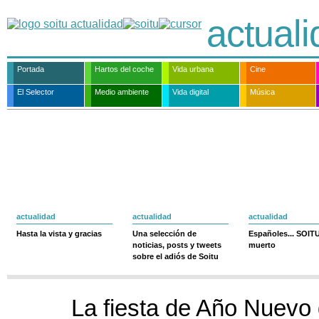
actual
Portada
Hartos del coche
Vida urbana
Cine
El Selector
Medio ambiente
Vida digital
Música
actualidad
actualidad
actualidad
Hasta la vista y gracias
Una selección de
Españoles... SOIT
noticias, posts y tweets
muerto
sobre el adiós de Soitu
La fiesta de Año Nuevo 