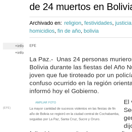
de 24 muertos en Bolivi
Archivado en:
religion
,
festividades
,
justicia
homicidios
,
fin de año
,
bolivia
+info
EFE
+info
La Paz.- Unas 24 personas murieron
Bolivia durante las fiestas del Año N
joven que fue tiroteado por un polic
confuso ocurrido en la región orient
informó hoy el Gobierno.
El
AMPLIAR FOTO
(EFE)
Se
La mayor cantidad de sucesos violentos en las fiestas de fin
año de Bolivia se registró en la ciudad central de Cochabamba,
gen
seguidas por La Paz, Santa Cruz, Sucre y Oruro.
di