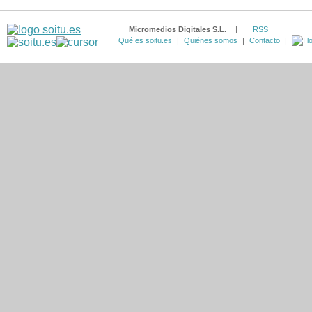
Micromedios Digitales S.L.
|
RSS
Qué es soitu.es
|
Quiénes somos
|
Contacto
|