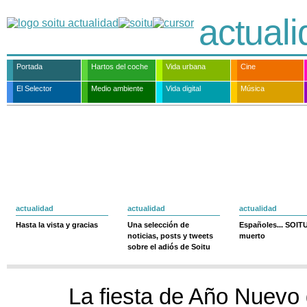
actual
Portada
Hartos del coche
Vida urbana
Cine
El Selector
Medio ambiente
Vida digital
Música
actualidad
actualidad
actualidad
Hasta la vista y gracias
Una selección de
Españoles... SOIT
noticias, posts y tweets
muerto
sobre el adiós de Soitu
La fiesta de Año Nuevo 