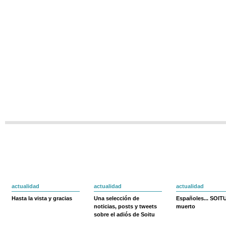
actualidad
actualidad
actualidad
Hasta la vista y gracias
Una selección de
Españoles... SOIT
noticias, posts y tweets
muerto
sobre el adiós de Soitu