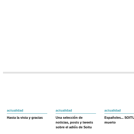
actualidad
actualidad
actualidad
Hasta la vista y gracias
Una selección de
Españoles... SOIT
noticias, posts y tweets
muerto
sobre el adiós de Soitu