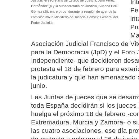
Int
Justicia; el secretario de Estado de Justicia, Julio Pérez
Hernández (i) y la subsecretaria de Justicia, Susana Peri
Pe
Gómez (2i), entre otros, durante la reunión de ayer de la
in
comisión mixta Ministerio de Justicia-Consejo General del
Poder Judicial.
Pr
Ma
Asociación Judicial Francisco de Vi
para la Democracia (JpD) y el Foro J
Independiente- que decidieron desar
protesta el 18 de febrero para exteri
la judicatura y que han amenazado 
junio.
Las Juntas de jueces que se desarr
toda España decidirán si los jueces
huelga el próximo 18 de febrero -c
Extremadura, Murcia y Zamora- o s
las cuatro asociaciones, ese día pr