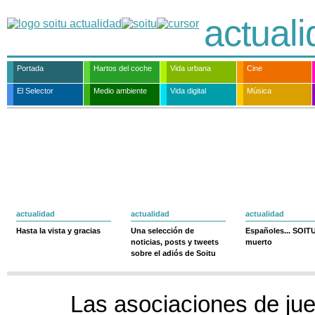
actual
Portada
Hartos del coche
Vida urbana
Cine
El Selector
Medio ambiente
Vida digital
Música
actualidad
actualidad
actualidad
Hasta la vista y gracias
Una selección de
Españoles... SOIT
noticias, posts y tweets
muerto
sobre el adiós de Soitu
Las asociaciones de ju