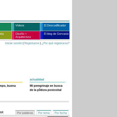
Vídeos
El Descodificador
mía
Diseño +
El blog de Gervasio
Arquitectura
Iniciar sesión
|
Registrarse
|
¿Por qué registrarse?
actualidad
empo, buena
Mi peregrinaje en busca
de la píldora postcoital
AR
Por palabras
Por tema
Por fecha