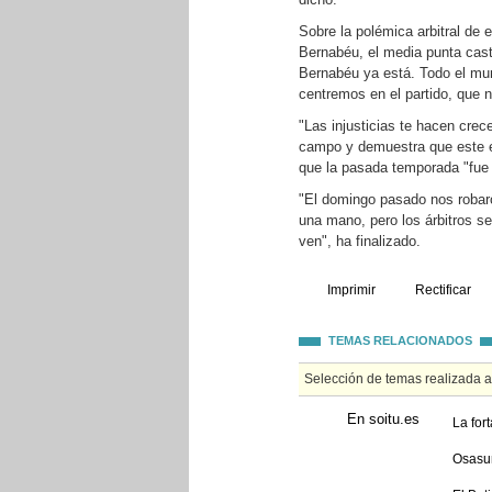
Sobre la polémica arbitral de
Bernabéu, el media punta cast
Bernabéu ya está. Todo el mun
centremos en el partido, que n
"Las injusticias te hacen crec
campo y demuestra que este e
que la pasada temporada "fue m
"El domingo pasado nos robaron
una mano, pero los árbitros se
ven", ha finalizado.
Imprimir
Rectificar
TEMAS RELACIONADOS
Selección de temas realizada 
En soitu.es
La for
Osasun