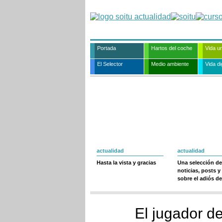
Portada
Hartos del coche
Vida u
El Selector
Medio ambiente
Vida dig
actualidad
actualidad
Hasta la vista y gracias
Una selección de
noticias, posts y
sobre el adiós de
El jugador d