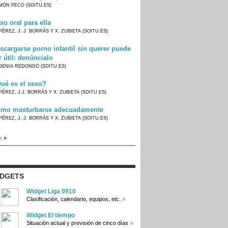
MÓN PECO (SOITU.ES)
xo oral para ella
PÉREZ, J. J. BORRÁS Y X. ZUBIETA (SOITU.ES)
scargarse porno infantil sin querer puede
r útil: denúncialo
GENIA REDONDO (SOITU.ES)
ué es el sexo?
PÉREZ, J.J. BORRÁS Y X. ZUBIETA (SOITU.ES)
mo masturbarse adecuadamente
PÉREZ, J. J. BORRÁS Y X. ZUBIETA (SOITU.ES)
s
»
IDGETS
Widget Liga 0910
»
Clasificación, calendario, equipos, etc.
Widget El tiempo
»
Situación actual y previsión de cinco días