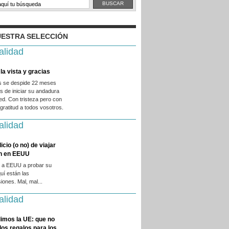
ESTRA SELECCIÓN
alidad
la vista y gracias
es se despide 22 meses
 de iniciar su andadura
ed. Con tristeza pero con
ratitud a todos vosotros.
alidad
licio (o no) de viajar
en en EEUU
 a EEUU a probar su
quí están las
iones. Mal, mal...
alidad
imos la UE: que no
 los regalos para los