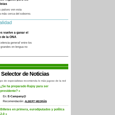
istas
s países ven esta
a más cerca del soborno.
alidad
es vuelve a ganar el
o de la ONA
xcelencia general' entre los
 grandes en lengua no
.
po de especialistas recomienda lo más jugoso de la red
¿Se ha preparado Rajoy para ser
presidente? »
En:
E-Campany@
Recomendación:
ALBERT MEDRÁN
Billetes en primera, eurodiputados y política
2.0 »