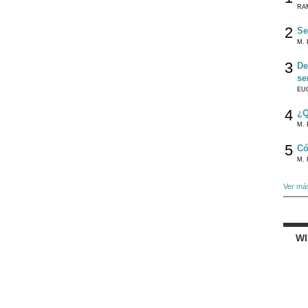
RA
2
Se
M. 
3
De
se
EU
4
¿Q
M. 
5
Có
M. 
Ver má
W