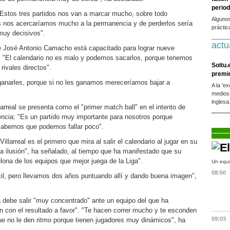
period
"Estos tres partidos nos van a marcar mucho, sobre todo
Alguno
s nos acercaríamos mucho a la permanencia y de perderlos sería
práctic
muy decisivos".
actu
de José Antonio Camacho está capacitado para lograr nueve
a: "El calendario no es malo y podemos sacarlos, porque tenemos
Soitu.
rivales directos".
premi
 ganarles, porque si no les ganamos mereceríamos bajar a
A la 'e
medios
inglesa
larreal se presenta como el "primer match ball" en el intento de
ncia: "Es un partido muy importante para nosotros porque
sabemos que podemos fallar poco".
llarreal es el primero que mira al salir el calendario al jugar en su
a ilusión", ha señalado, al tiempo que ha manifestado que su
elona de los equipos que mejor juega de la Liga".
Un equi
08:50
cil, pero llevamos dos años puntuando allí y dando buena imagen",
 debe salir "muy concentrado" ante un equipo del que ha
 con el resultado a favor". "Te hacen correr mucho y te esconden
09:03
que no le den ritmo porque tienen jugadores muy dinámicos", ha