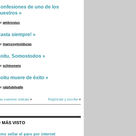
onfesiones de uno de los
uestros
»
or
ambrosius
asta siempre!
»
or
marcosymolduras
oitu, Somostodos
»
or
schinonero
oitu muere de éxito
»
or
ralphdelvalle
as vuestras noticias
»
Regístrate y escribe
»
 MÁS VISTO
mo sellar el paro por internet