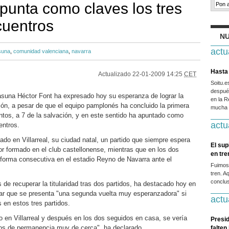
apunta como claves los tres
cuentros
NU
actu
suna
,
comunidad valenciana
,
navarra
Hasta 
Actualizado
22-01-2009 14:25
CET
Soitu.
después
suna Héctor Font ha expresado hoy su esperanza de lograr la
en la R
ón, a pesar de que el equipo pamplonés ha concluido la primera
mucha g
ntos, a 7 de la salvación, y en este sentido ha apuntado como
actu
entros.
bado en Villarreal, su ciudad natal, un partido que siempre espera
El sup
dor formado en el club castellonense, mientras que en los dos
en tr
forma consecutiva en el estadio Reyno de Navarra ante el
Fuimos
tren. A
conclus
de recuperar la titularidad tras dos partidos, ha destacado hoy en
nar que se presenta "una segunda vuelta muy esperanzadora" si
actu
 en estos tres partidos.
 en Villarreal y después en los dos seguidos en casa, se vería
Presid
tos de permanencia muy de cerca", ha declarado.
falten