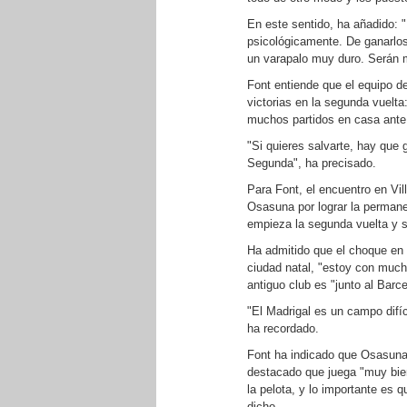
En este sentido, ha añadido: 
psicológicamente. De ganarlo
un varapalo muy duro. Serán 
Font entiende que el equipo 
victorias en la segunda vuelt
muchos partidos en casa ante 
"Si quieres salvarte, hay que
Segunda", ha precisado.
Para Font, el encuentro en Vil
Osasuna por lograr la permane
empieza la segunda vuelta y 
Ha admitido que el choque en Vi
ciudad natal, "estoy con much
antiguo club es "junto al Barc
"El Madrigal es un campo difí
ha recordado.
Font ha indicado que Osasuna
destacado que juega "muy bien
la pelota, y lo importante es 
dicho.