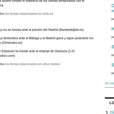
is quiere romper el maleficio de las últimas temporadas con el
na
C
n
dos
los temas relacionados en soitu.es
p
H
ça no se inmuta ante la presión del Madrid (libertaddigital.es)
p
ça deslumbra ante el Málaga y el Madrid gana y sigue pisándole los
s (20minutos.es)
S
r Espanyol se hunde ante el empuje de Osasuna (1-0)
p
iodico.com)
dos
los temas relacionados en otros medios
S
p
Ver tod
LO
1
Có