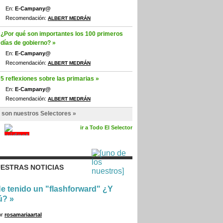
En:
E-Campany@
Recomendación:
ALBERT MEDRÁN
¿Por qué son importantes los 100 primeros
días de gobierno? »
En:
E-Campany@
Recomendación:
ALBERT MEDRÁN
5 reflexiones sobre las primarias »
En:
E-Campany@
Recomendación:
ALBERT MEDRÁN
 son nuestros Selectores »
ir a Todo El Selector
ESTRAS NOTICIAS
e tenido un "flashforward" ¿Y
ú?
»
or
rosamariaartal