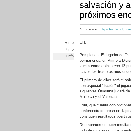
salvación y 
próximos en
Archivado en:
deportes
,
futbol
,
osa
+info
EFE
+info
Pamplona.- El jugador de Osa
+info
permanencia en Primera Divisi
vuelta como colista con 13 pu
claves los tres próximos encu
El primero de ellos será el sá
con especial "ilusión" el juga
siguientes Osasuna jugará de 
Mallorca y el Valencia.
Font, que cuenta con opciones 
conferencia de presa en Tajo
consiguen resultados positivos
"Si sacamos un buen resultado
todo de otro modo y los pues