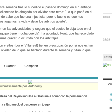
 esta semana tras lo sucedido el pasado domingo en el Santiago
ellonense ha abogado por olvidar este tema: "Lo que pasó en el
do sabe que fue una injusticia, pero lo bueno es que nos
08:49
os jugamos la vida y dejar los árbitros aparte".
er en las adversidades y seguro que el equipo lo deja todo en el
quipo tiene mucha cuerda", ha apuntado Font, que ha recordado
ás grave" lo ocurrido con los arbitrajes.
14:29
 y ellos (por el Villarreal) tienen preocupación por si nos echan
 olvidan de lo que se hablado durante la semana y pitan lo que
Estos
Guardar
Compartir
VU
automáticamente por
H
taleza del Reyno impulsa a Osasuna a soñar con la permanencia
t
a y Espanyol, el descenso en juego
p