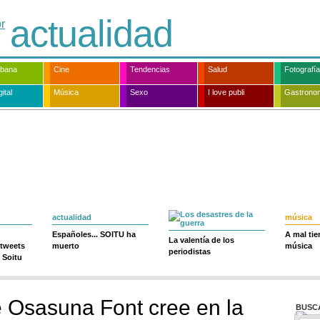
actualidad
rbana
Cine
Tendencias
Salud
Fotografía
ital
Música
Sexo
I love publi
Gastrono
actualidad
música
Españoles... SOITU ha
A mal ti
La valentía de los
 tweets
muerto
música
periodistas
 Soitu
e Osasuna Font cree en la
BUSC