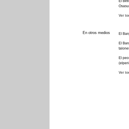
El Bet
Osasu
Ver to
En otros medios
El Bar
El Bar
talone
El peo
(elper
Ver to