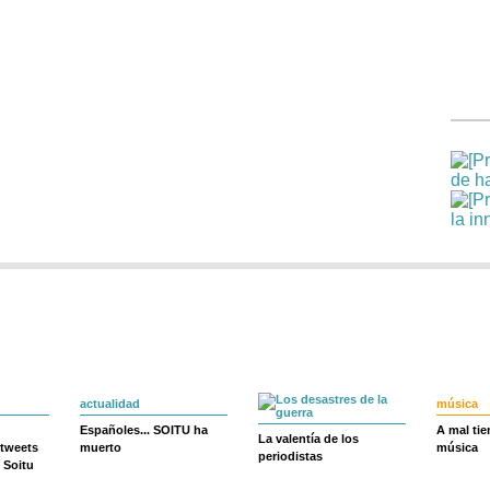
actualidad
música
Españoles... SOITU ha
A mal ti
La valentía de los
 tweets
muerto
música
periodistas
 Soitu