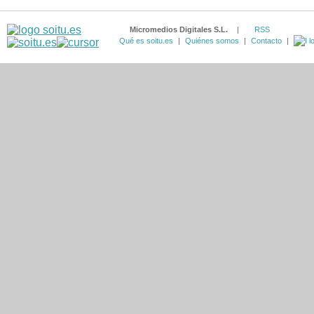
Micromedios Digitales S.L.
|
RSS
Qué es soitu.es
|
Quiénes somos
|
Contacto
|