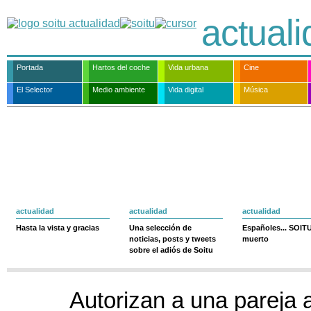
actual
Portada
Hartos del coche
Vida urbana
Cine
El Selector
Medio ambiente
Vida digital
Música
actualidad
actualidad
actualidad
Hasta la vista y gracias
Una selección de
Españoles... SOIT
noticias, posts y tweets
muerto
sobre el adiós de Soitu
Autorizan a una pareja a