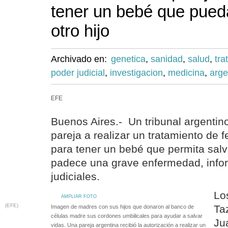
tener un bebé que pued
otro hijo
Archivado en:
genetica
,
sanidad
,
salud
,
tra
poder judicial
,
investigacion
,
medicina
,
arge
EFE
Buenos Aires.- Un tribunal argentin
pareja a realizar un tratamiento de fe
para tener un bebé que permita salva
padece una grave enfermedad, info
judiciales.
Lo
AMPLIAR FOTO
(EFE)
Ta
Imagen de madres con sus hijos que donaron al banco de
células madre sus cordones umbilicales para ayudar a salvar
Ju
vidas. Una pareja argentina recibió la autorización a realizar un