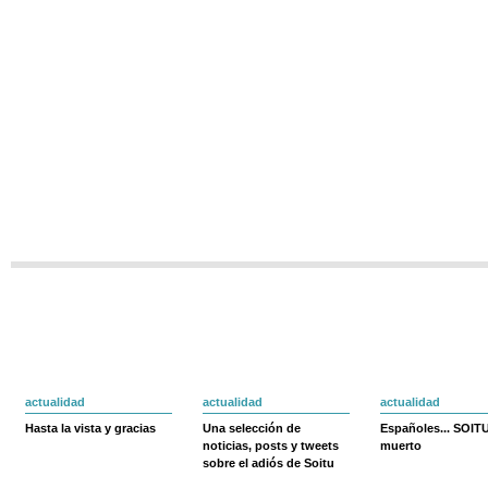
actualidad
actualidad
actualidad
Hasta la vista y gracias
Una selección de
Españoles... SOIT
noticias, posts y tweets
muerto
sobre el adiós de Soitu