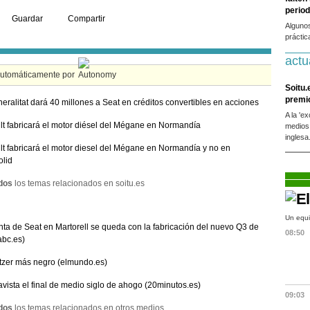
period
Guardar
Compartir
Alguno
práctic
actu
automáticamente por
Soitu.
premi
eralitat dará 40 millones a Seat en créditos convertibles en acciones
A la 'e
t fabricará el motor diésel del Mégane en Normandía
medios
inglesa
t fabricará el motor diesel del Mégane en Normandía y no en
olid
dos
los temas relacionados en soitu.es
Un equi
nta de Seat en Martorell se queda con la fabricación del nuevo Q3 de
08:50
abc.es)
itzer más negro (elmundo.es)
vista el final de medio siglo de ahogo (20minutos.es)
09:03
dos
los temas relacionados en otros medios