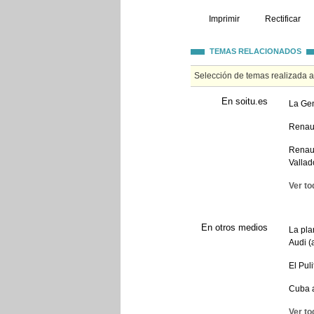
Imprimir
Rectificar
TEMAS RELACIONADOS
Selección de temas realizada 
En soitu.es
La Gen
Renaul
Renaul
Vallad
Ver to
En otros medios
La pla
Audi (
El Pul
Cuba a
Ver to