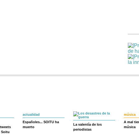
actualidad
música
Españoles... SOITU ha
A mal ti
La valentía de los
 tweets
muerto
música
periodistas
 Soitu