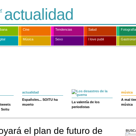
actualidad
rbana
Cine
Tendencias
Salud
Fotografía
ital
Música
Sexo
I love publi
Gastrono
actualidad
música
Españoles... SOITU ha
A mal ti
La valentía de los
 tweets
muerto
música
periodistas
 Soitu
yará el plan de futuro de
BUSC