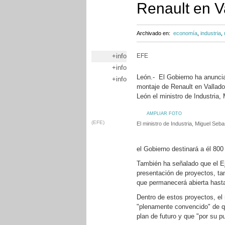
Renault en V
Archivado en:
economía
,
industria
,
+info
EFE
+info
León.- El Gobierno ha anuncia
+info
montaje de Renault en Vallado
León el ministro de Industria,
AMPLIAR FOTO
(EFE)
El ministro de Industria, Miguel Seb
el Gobierno destinará a él 800
También ha señalado que el Ej
presentación de proyectos, ta
que permanecerá abierta hasta
Dentro de estos proyectos, el
"plenamente convencido" de qu
plan de futuro y que "por su 