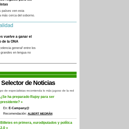
istas
s países ven esta
a más cerca del soborno.
alidad
es vuelve a ganar el
o de la ONA
xcelencia general' entre los
 grandes en lengua no
.
po de especialistas recomienda lo más jugoso de la red
¿Se ha preparado Rajoy para ser
presidente? »
En:
E-Campany@
Recomendación:
ALBERT MEDRÁN
Billetes en primera, eurodiputados y política
2.0 »