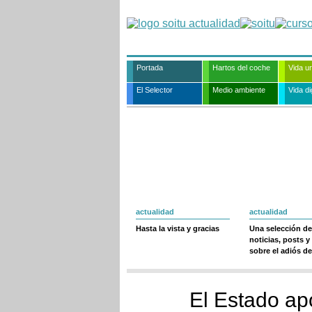
Portada
Hartos del coche
Vida u
El Selector
Medio ambiente
Vida dig
actualidad
actualidad
Hasta la vista y gracias
Una selección de
noticias, posts y
sobre el adiós de
El Estado apo