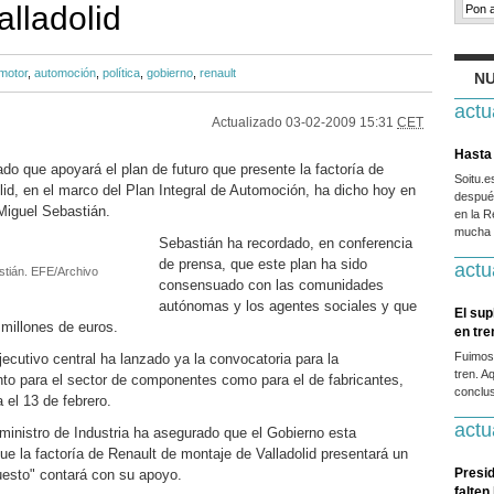
alladolid
motor
,
automoción
,
política
,
gobierno
,
renault
NU
actu
Actualizado
03-02-2009 15:31
CET
Hasta 
do que apoyará el plan de futuro que presente la factoría de
Soitu.
lid, en el marco del Plan Integral de Automoción, ha dicho hoy en
después
 Miguel Sebastián.
en la R
mucha g
Sebastián ha recordado, en conferencia
de prensa, que este plan ha sido
actu
astián. EFE/Archivo
consensuado con las comunidades
autónomas y los agentes sociales y que
El sup
 millones de euros.
en tr
Fuimos
ecutivo central ha lanzado ya la convocatoria para la
tren. A
nto para el sector de componentes como para el de fabricantes,
conclus
 el 13 de febrero.
actu
 ministro de Industria ha asegurado que el Gobierno esta
e la factoría de Renault de montaje de Valladolid presentará un
Presid
puesto" contará con su apoyo.
falten