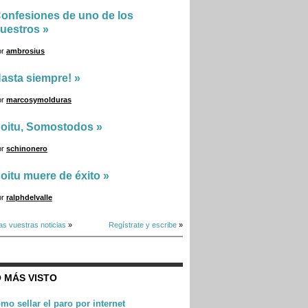
onfesiones de uno de los
uestros
»
or
ambrosius
asta siempre!
»
or
marcosymolduras
oitu, Somostodos
»
or
schinonero
oitu muere de éxito
»
or
ralphdelvalle
as vuestras noticias
»
Regístrate y escribe
»
 MÁS VISTO
mo sellar el paro por internet