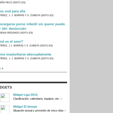
MÓN PECO (SOITU.ES)
xo oral para ella
PÉREZ, J. J. BORRÁS Y X. ZUBIETA (SOITU.ES)
scargarse porno infantil sin querer puede
r útil: denúncialo
GENIA REDONDO (SOITU.ES)
ué es el sexo?
PÉREZ, J.J. BORRÁS Y X. ZUBIETA (SOITU.ES)
mo masturbarse adecuadamente
PÉREZ, J. J. BORRÁS Y X. ZUBIETA (SOITU.ES)
s
»
IDGETS
Widget Liga 0910
»
Clasificación, calendario, equipos, etc.
Widget El tiempo
»
Situación actual y previsión de cinco días