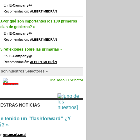
En:
E-Campany@
Recomendación:
ALBERT MEDRÁN
¿Por qué son importantes los 100 primeros
días de gobierno? »
En:
E-Campany@
Recomendación:
ALBERT MEDRÁN
5 reflexiones sobre las primarias »
En:
E-Campany@
Recomendación:
ALBERT MEDRÁN
 son nuestros Selectores »
ir a Todo El Selector
ESTRAS NOTICIAS
e tenido un "flashforward" ¿Y
ú?
»
or
rosamariaartal