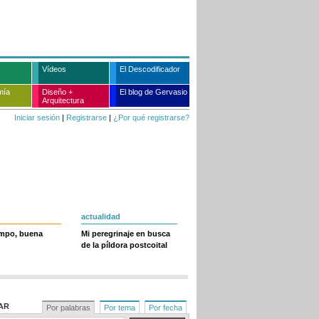
Vídeos
El Descodificador
mía
Diseño +
El blog de Gervasio
Arquitectura
Iniciar sesión
|
Registrarse
|
¿Por qué registrarse?
actualidad
empo, buena
Mi peregrinaje en busca
de la píldora postcoital
AR
Por palabras
Por tema
Por fecha