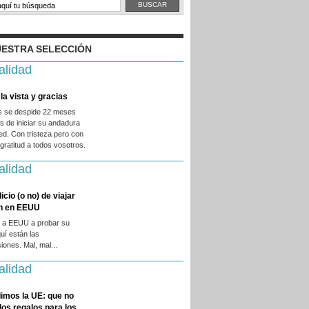
ESTRA SELECCIÓN
alidad
la vista y gracias
es se despide 22 meses
 de iniciar su andadura
ed. Con tristeza pero con
ratitud a todos vosotros.
alidad
licio (o no) de viajar
en en EEUU
 a EEUU a probar su
quí están las
iones. Mal, mal...
alidad
imos la UE: que no
 los regalos para los