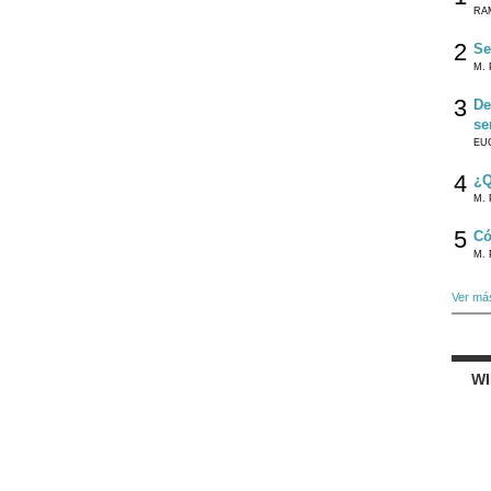
RA
2
Se
M. 
3
De
se
EU
4
¿Q
M. 
5
Có
M. 
Ver má
W