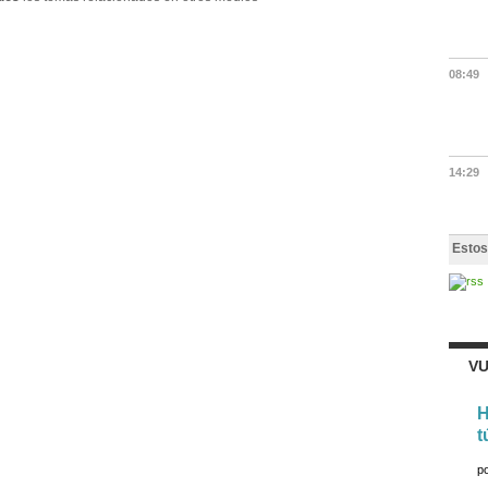
08:49
14:29
Estos
VU
H
t
p