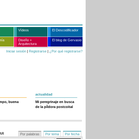
Vídeos
El Descodificador
mía
Diseño +
El blog de Gervasio
Arquitectura
Iniciar sesión
|
Registrarse
|
¿Por qué registrarse?
actualidad
empo, buena
Mi peregrinaje en busca
de la píldora postcoital
AR
Por palabras
Por tema
Por fecha