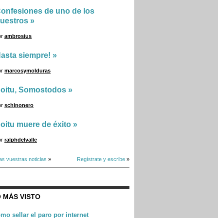
onfesiones de uno de los
uestros
»
or
ambrosius
asta siempre!
»
or
marcosymolduras
oitu, Somostodos
»
or
schinonero
oitu muere de éxito
»
or
ralphdelvalle
as vuestras noticias
»
Regístrate y escribe
»
 MÁS VISTO
mo sellar el paro por internet