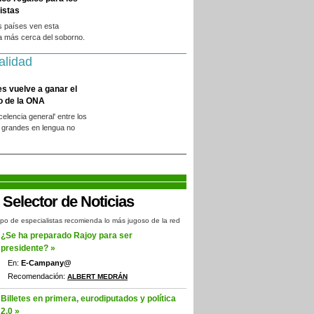
istas
s países ven esta
a más cerca del soborno.
alidad
es vuelve a ganar el
o de la ONA
xcelencia general' entre los
 grandes en lengua no
.
po de especialistas recomienda lo más jugoso de la red
¿Se ha preparado Rajoy para ser
presidente? »
En:
E-Campany@
Recomendación:
ALBERT MEDRÁN
Billetes en primera, eurodiputados y política
2.0 »