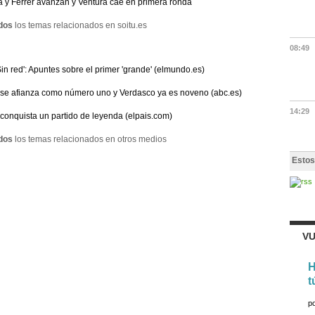
 y Ferrer avanzan y Ventura cae en primera ronda
dos
los temas relacionados en soitu.es
08:49
Sin red': Apuntes sobre el primer 'grande' (elmundo.es)
se afianza como número uno y Verdasco ya es noveno (abc.es)
14:29
conquista un partido de leyenda (elpais.com)
dos
los temas relacionados en otros medios
Estos
VU
H
t
p