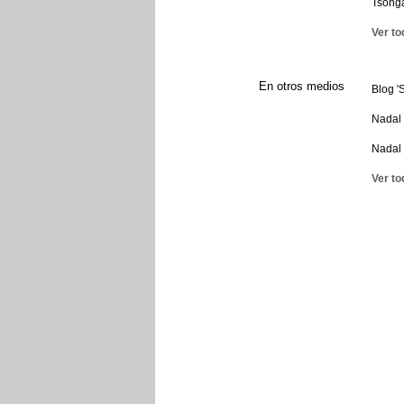
Tsonga
Ver to
En otros medios
Blog '
Nadal 
Nadal 
Ver to