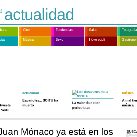
actualidad
rbana
Cine
Tendencias
Salud
Fotografía
ital
Música
Sexo
I love publi
Gastrono
actualidad
música
Españoles... SOITU ha
A mal ti
La valentía de los
 tweets
muerto
música
periodistas
 Soitu
 Juan Mónaco ya está en los
BUSC