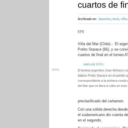
cuartos de fi
Archivado en:
deportes
,
tenis
,
viña 
EFE
Viña del Mar (Chile).- El arge
Potito Starace (66), y se conv
cuartos de final en el torneo 
AMPLIAR FOTO
(EFE)
El tenista argentino Juan Mónaco ce
italiano Potito Starace en el partido 
correspondiente a la primera ronda d
del Mar que se lleva a cabo en esta 
preclasificado del certamen.
Con una sólida derecha desde 
el sudamericano dio cuenta del
en el segundo.