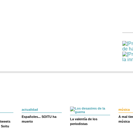
actualidad
música
Españoles... SOITU ha
A mal ti
La valentía de los
 tweets
muerto
música
periodistas
 Soitu