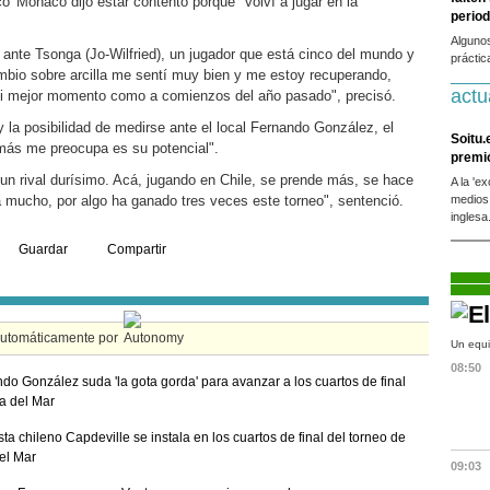
' Mónaco dijo estar contento porque "volví a jugar en la
period
.
Alguno
 ante Tsonga (Jo-Wilfried), un jugador que está cinco del mundo y
práctic
bio sobre arcilla me sentí muy bien y me estoy recuperando,
actu
i mejor momento como a comienzos del año pasado", precisó.
 la posibilidad de medirse ante el local Fernando González, el
Soitu.
 más me preocupa es su potencial".
premi
 un rival durísimo. Acá, jugando en Chile, se prende más, se hace
A la 'e
a mucho, por algo ha ganado tres veces este torneo", sentenció.
medios
inglesa
Guardar
Compartir
automáticamente por
Un equi
08:50
do González suda 'la gota gorda' para avanzar a los cuartos de final
a del Mar
ista chileno Capdeville se instala en los cuartos de final del torneo de
el Mar
09:03