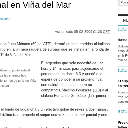
nal en Viña del Mar
del mar
NU
actu
Actualizado
05-02-2009 01:28
CET
Hasta 
ntino Juan Mónaco (69 del ATP), derrotó en sets corridos al italiano
Soitu.
irtió en la primera raqueta de su país que se instala en la ronda de
después
ATP de Viña del Mar.
en la R
mucha g
El argentino que solo necesitó de una
hora y 14 minutos para adjudicarse el
actu
lebra un punto ante el
partido con un doble 6-3 y quedó a la
que les enfrenta hoy
espera de conocer a su próximo rival,
el torneo de tenis de Viña
El sup
que saldrá del choque entre su
ciudad.
en tr
compatriota Máximo González (113) y el
Fuimos
chileno Fernando González (18), primer
tren. A
conclus
el fondo de la cancha y un efectivo golpe de revés a dos manos,
actu
 itálico tras romperle el saque una vez en el primer parcial y dos
Presid
falten