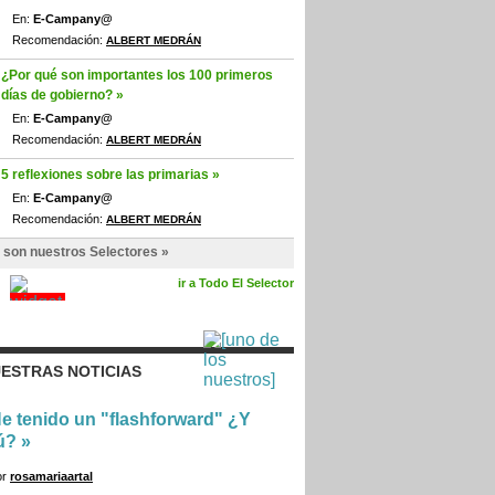
En:
E-Campany@
Recomendación:
ALBERT MEDRÁN
¿Por qué son importantes los 100 primeros
días de gobierno? »
En:
E-Campany@
Recomendación:
ALBERT MEDRÁN
5 reflexiones sobre las primarias »
En:
E-Campany@
Recomendación:
ALBERT MEDRÁN
 son nuestros Selectores »
ir a Todo El Selector
ESTRAS NOTICIAS
e tenido un "flashforward" ¿Y
ú?
»
or
rosamariaartal