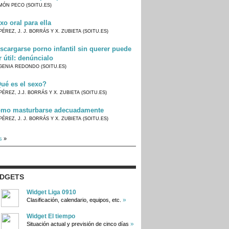
MÓN PECO (SOITU.ES)
xo oral para ella
PÉREZ, J. J. BORRÁS Y X. ZUBIETA (SOITU.ES)
scargarse porno infantil sin querer puede
r útil: denúncialo
GENIA REDONDO (SOITU.ES)
ué es el sexo?
PÉREZ, J.J. BORRÁS Y X. ZUBIETA (SOITU.ES)
mo masturbarse adecuadamente
PÉREZ, J. J. BORRÁS Y X. ZUBIETA (SOITU.ES)
s
»
IDGETS
Widget Liga 0910
»
Clasificación, calendario, equipos, etc.
Widget El tiempo
»
Situación actual y previsión de cinco días