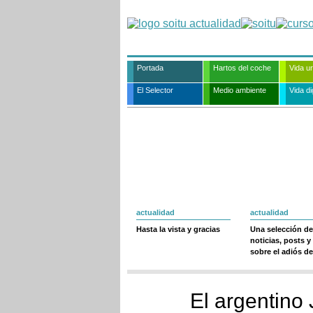
Portada
Hartos del coche
Vida u
El Selector
Medio ambiente
Vida dig
actualidad
actualidad
Hasta la vista y gracias
Una selección de
noticias, posts y
sobre el adiós de
El argentino