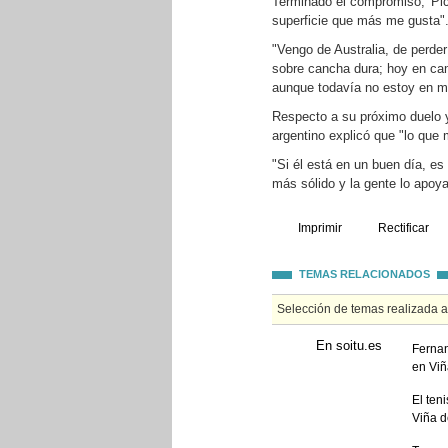
Terminado el compromiso, 'Pico
superficie que más me gusta"
"Vengo de Australia, de perder
sobre cancha dura; hoy en cam
aunque todavía no estoy en m
Respecto a su próximo duelo y
argentino explicó que "lo que
"Si él está en un buen día, es
más sólido y la gente lo apoy
Imprimir
Rectificar
TEMAS RELACIONADOS
Selección de temas realizada 
En soitu.es
Fernan
en Viñ
El ten
Viña d