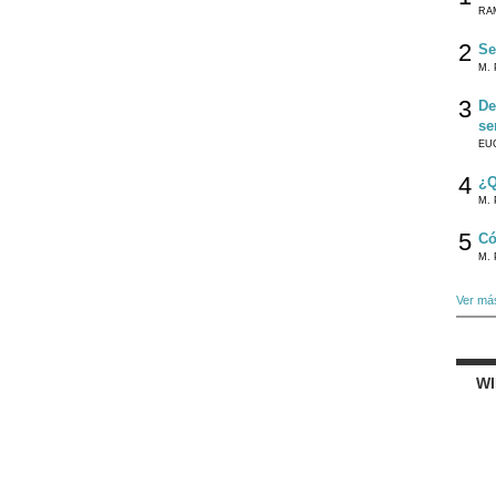
RA
2
Se
M. 
3
De
se
EU
4
¿Q
M. 
5
Có
M. 
Ver má
W