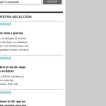
ESTRA SELECCIÓN
alidad
la vista y gracias
es se despide 22 meses
 de iniciar su andadura
ed. Con tristeza pero con
ratitud a todos vosotros.
alidad
licio (o no) de viajar
en en EEUU
 a EEUU a probar su
quí están las
iones. Mal, mal...
alidad
imos la UE: que no
 los regalos para los