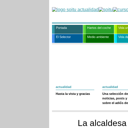
Portada
Hartos del coche
Vida u
El Selector
Medio ambiente
Vida dig
actualidad
actualidad
Hasta la vista y gracias
Una selección de
noticias, posts y
sobre el adiós de
La alcaldesa