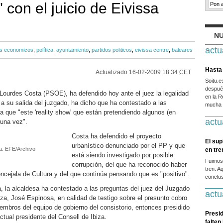
" con el juicio de Eivissa
NU
actu
os economicos
,
política
,
ayuntamiento
,
partidos politicos
,
eivissa centre
,
baleares
Hasta 
Actualizado
16-02-2009 18:34
CET
Soitu.
después
 Lourdes Costa (PSOE), ha defendido hoy ante el juez la legalidad
en la R
 a su salida del juzgado, ha dicho que ha contestado a las
mucha g
a que "este 'reality show' que están pretendiendo algunos (en
actu
 una vez".
Costa ha defendido el proyecto
El sup
urbanístico denunciado por el PP y que
ta. EFE/Archivo
en tr
está siendo investigado por posible
Fuimos
corrupción, del que ha reconocido haber
tren. A
ncejala de Cultura y del que continúa pensando que es "positivo".
conclus
 la alcaldesa ha contestado a las preguntas del juez del Juzgado
actu
iza, José Espinosa, en calidad de testigo sobre el presunto cobro
embros del equipo de gobierno del consistorio, entonces presidido
Presid
actual presidente del Consell de Ibiza.
falten