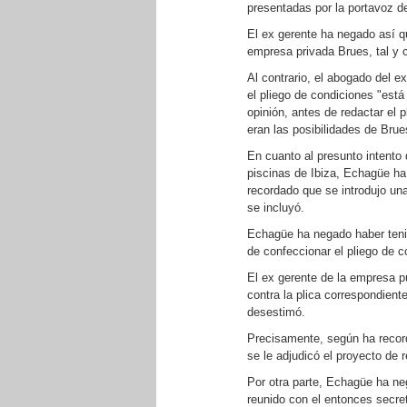
presentadas por la portavoz de
El ex gerente ha negado así qu
empresa privada Brues, tal y 
Al contrario, el abogado del
el pliego de condiciones "está
opinión, antes de redactar el 
eran las posibilidades de Brue
En cuanto al presunto intento
piscinas de Ibiza, Echagüe ha 
recordado que se introdujo un
se incluyó.
Echagüe ha negado haber tenid
de confeccionar el pliego de 
El ex gerente de la empresa p
contra la plica correspondien
desestimó.
Precisamente, según ha recor
se le adjudicó el proyecto de 
Por otra parte, Echagüe ha ne
reunido con el entonces secre