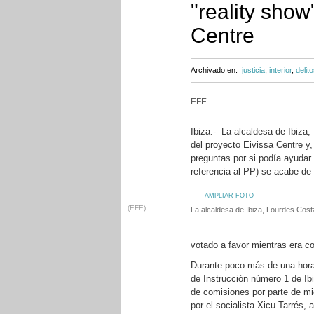
"reality show
Centre
Archivado en:
justicia
,
interior
,
delit
EFE
Ibiza.- La alcaldesa de Ibiza,
del proyecto Eivissa Centre y,
preguntas por si podía ayudar 
referencia al PP) se acabe de
AMPLIAR FOTO
(EFE)
La alcaldesa de Ibiza, Lourdes Cos
votado a favor mientras era co
Durante poco más de una hora,
de Instrucción número 1 de Ib
de comisiones por parte de mi
por el socialista Xicu Tarrés, 