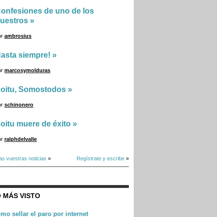
onfesiones de uno de los
uestros
»
or
ambrosius
asta siempre!
»
or
marcosymolduras
oitu, Somostodos
»
or
schinonero
oitu muere de éxito
»
or
ralphdelvalle
as vuestras noticias
»
Regístrate y escribe
»
 MÁS VISTO
mo sellar el paro por internet