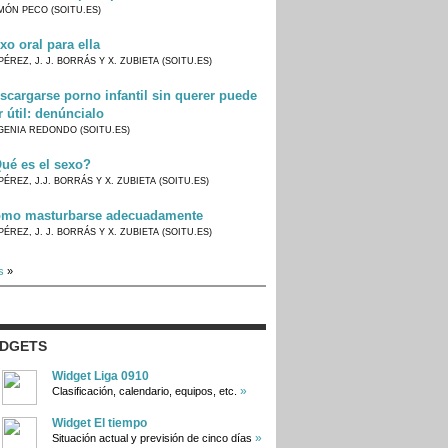
MÓN PECO (SOITU.ES)
xo oral para ella
PÉREZ, J. J. BORRÁS Y X. ZUBIETA (SOITU.ES)
scargarse porno infantil sin querer puede
r útil: denúncialo
GENIA REDONDO (SOITU.ES)
ué es el sexo?
PÉREZ, J.J. BORRÁS Y X. ZUBIETA (SOITU.ES)
mo masturbarse adecuadamente
PÉREZ, J. J. BORRÁS Y X. ZUBIETA (SOITU.ES)
s
»
IDGETS
Widget Liga 0910
»
Clasificación, calendario, equipos, etc.
Widget El tiempo
»
Situación actual y previsión de cinco días