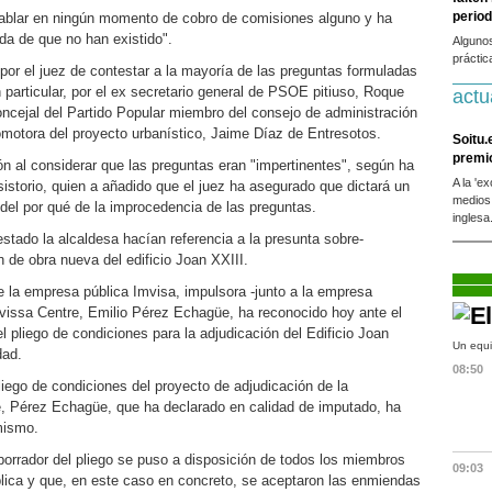
period
ablar en ningún momento de cobro de comisiones alguno y ha
a de que no han existido".
Alguno
práctic
por el juez de contestar a la mayoría de las preguntas formuladas
 particular, por el ex secretario general de PSOE pitiuso, Roque
actu
oncejal del Partido Popular miembro del consejo de administración
omotora del proyecto urbanístico, Jaime Díaz de Entresotos.
Soitu.
premi
ón al considerar que las preguntas eran "impertinentes", según ha
A la 'e
istorio, quien a añadido que el juez ha asegurado que dictará un
medios
 del por qué de la improcedencia de las preguntas.
inglesa
stado la alcaldesa hacían referencia a la presunta sobre-
n de obra nueva del edificio Joan XXIII.
de la empresa pública Imvisa, impulsora -junto a la empresa
ivissa Centre, Emilio Pérez Echagüe, ha reconocido hoy ante el
el pliego de condiciones para la adjudicación del Edificio Joan
Un equi
dad.
08:50
pliego de condiciones del proyecto de adjudicación de la
e, Pérez Echagüe, que ha declarado en calidad de imputado, ha
 mismo.
orrador del pliego se puso a disposición de todos los miembros
09:03
lica y que, en este caso en concreto, se aceptaron las enmiendas