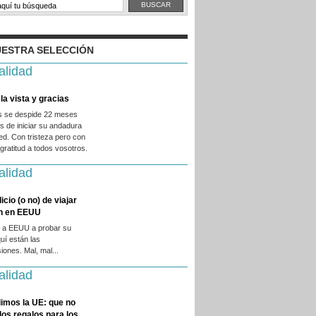
ESTRA SELECCIÓN
alidad
la vista y gracias
es se despide 22 meses
 de iniciar su andadura
ed. Con tristeza pero con
ratitud a todos vosotros.
alidad
licio (o no) de viajar
en en EEUU
 a EEUU a probar su
quí están las
iones. Mal, mal...
alidad
imos la UE: que no
 los regalos para los