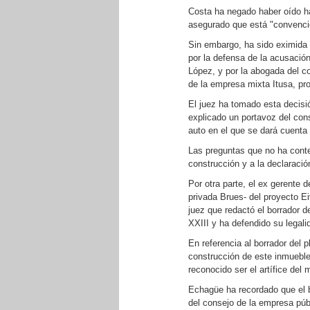
Costa ha negado haber oído h
asegurado que está "convencid
Sin embargo, ha sido eximida 
por la defensa de la acusación
López, y por la abogada del c
de la empresa mixta Itusa, pr
El juez ha tomado esta decisi
explicado un portavoz del cons
auto en el que se dará cuenta
Las preguntas que no ha conte
construcción y a la declaració
Por otra parte, el ex gerente 
privada Brues- del proyecto E
juez que redactó el borrador d
XXIII y ha defendido su legali
En referencia al borrador del 
construcción de este inmuebl
reconocido ser el artífice del
Echagüe ha recordado que el b
del consejo de la empresa púb