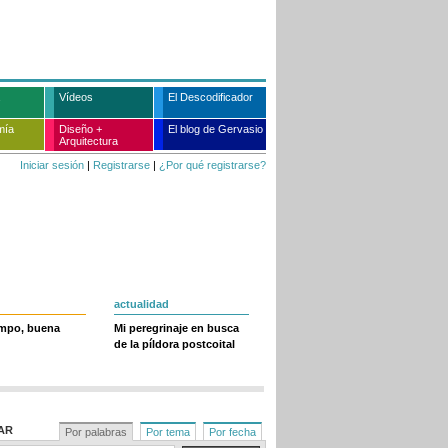
Vídeos
El Descodificador
mía
Diseño +
El blog de Gervasio
Arquitectura
Iniciar sesión
|
Registrarse
|
¿Por qué registrarse?
actualidad
empo, buena
Mi peregrinaje en busca
de la píldora postcoital
AR
Por palabras
Por tema
Por fecha