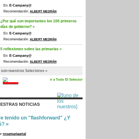
En:
E-Campany@
Recomendación:
ALBERT MEDRÁN
¿Por qué son importantes los 100 primeros
días de gobierno? »
En:
E-Campany@
Recomendación:
ALBERT MEDRÁN
5 reflexiones sobre las primarias »
En:
E-Campany@
Recomendación:
ALBERT MEDRÁN
 son nuestros Selectores »
ir a Todo El Selector
ESTRAS NOTICIAS
e tenido un "flashforward" ¿Y
ú?
»
or
rosamariaartal