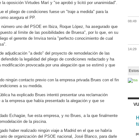
 la oposición Virtudes Marí y "se aprobó y licitó por unanimidad".
e el pliego de condiciones fuese un "traje a medida" para la
como asegura el PP.
08:49
 ex número uno del PSOE en Ibiza, Roque López, ha asegurado que
 puesto al límite de las posibilidades de Bruesa", por lo que, en su
pliego el gerente de Imvisa tenía "perfecto conocimiento de cual
sa".
14:29
 de adjudicación "a dedo" del proyecto de remodelación de las
defendido la legalidad del pliego de condiciones redactado y ha
a modificación provocada por una alegación que se estimó y que
Estos
o ningún contacto previo con la empresa privada Brues con el fin
condiciones a su medida.
ública ha explicado Brues intentó presentar una reclamación
te a la empresa que había presentado la alegación y que se
VU
dado Echagüe, fue esta empresa, y no Brues, a la que finalmente
H
remodelación de la piscina.
t
gado haber realizado ningún viaje a Madrid en el que se habría
p
tario de organización del PSOE nacional, José Blanco, para darle