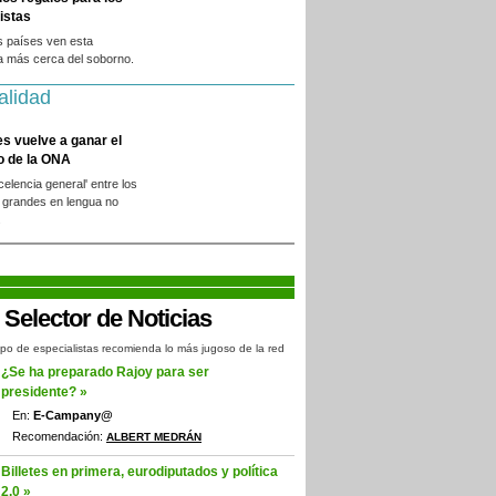
istas
s países ven esta
a más cerca del soborno.
alidad
es vuelve a ganar el
o de la ONA
xcelencia general' entre los
 grandes en lengua no
.
po de especialistas recomienda lo más jugoso de la red
¿Se ha preparado Rajoy para ser
presidente? »
En:
E-Campany@
Recomendación:
ALBERT MEDRÁN
Billetes en primera, eurodiputados y política
2.0 »