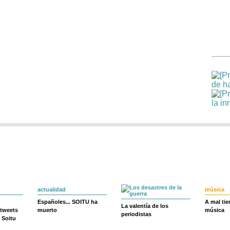
actualidad
música
Españoles... SOITU ha
A mal ti
La valentía de los
 tweets
muerto
música
periodistas
 Soitu