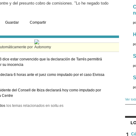
entre y del presunto cobro de comisiones. "Lo he negado todo
C
n
Guardar
Compartir
p
H
p
automáticamente por
S
B dice estar convencido que la declaración de Tarrés permitirá
r su inocencia
p
 declara 6 horas ante el juez como imputado por el caso Eivissa
S
e
p
sidente del Consell de Ibiza declarará hoy como imputado por
a Centre
Ver tod
dos
los temas relacionados en soitu.es
LO
1
Có