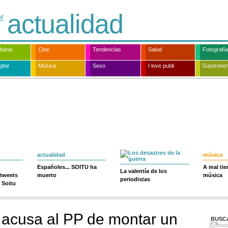
actualidad
rbana
Cine
Tendencias
Salud
Fotografía
ital
Música
Sexo
I love publi
Gastrono
actualidad
música
Españoles... SOITU ha
A mal ti
La valentía de los
 tweets
muerto
música
periodistas
 Soitu
 acusa al PP de montar un
BUSC