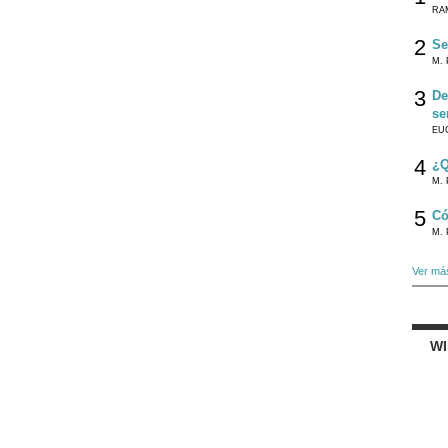
RA
2
Se
M. 
3
De
se
EU
4
¿Q
M. 
5
Có
M. 
Ver má
W