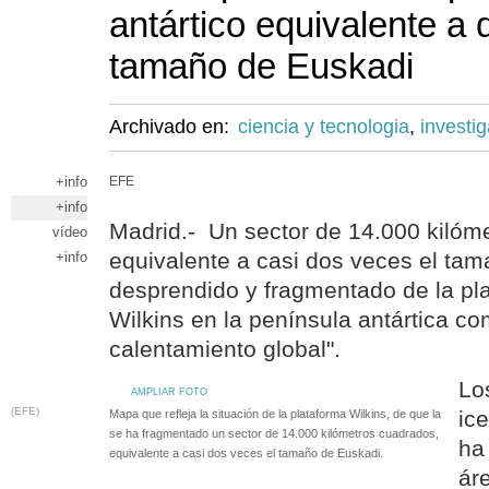
antártico equivalente a 
tamaño de Euskadi
Archivado en:
ciencia y tecnologia
,
investi
+info
EFE
+info
Madrid.- Un sector de 14.000 kilóm
vídeo
equivalente a casi dos veces el ta
+info
desprendido y fragmentado de la pla
Wilkins en la península antártica c
calentamiento global".
Lo
AMPLIAR FOTO
(EFE)
ic
Mapa que refleja la situación de la plataforma Wilkins, de que la
se ha fragmentado un sector de 14.000 kilómetros cuadrados,
ha
equivalente a casi dos veces el tamaño de Euskadi.
ár