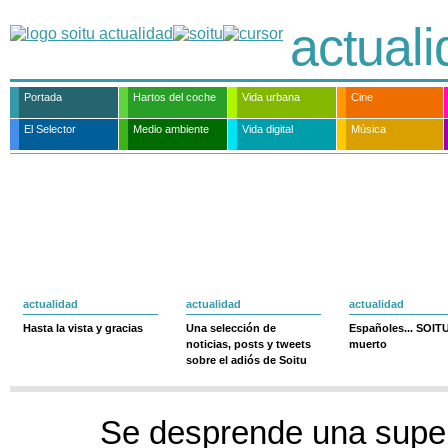
actual
Portada
Hartos del coche
Vida urbana
Cine
El Selector
Medio ambiente
Vida digital
Música
actualidad
actualidad
actualidad
Hasta la vista y gracias
Una selección de
Españoles... SOIT
noticias, posts y tweets
muerto
sobre el adiós de Soitu
Se desprende una superf