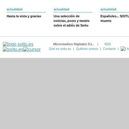
actualidad
actualidad
actualidad
Hasta la vista y gracias
Una selección de
Españoles... SOIT
noticias, posts y tweets
muerto
sobre el adiós de Soitu
Micromedios Digitales S.L.
|
RSS
Qué es soitu.es
|
Quiénes somos
|
Contacto
|