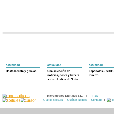
actualidad
actualidad
actualidad
Hasta la vista y gracias
Una selección de
Españoles... SOIT
noticias, posts y tweets
muerto
sobre el adiós de Soitu
Micromedios Digitales S.L.
|
RSS
Qué es soitu.es
|
Quiénes somos
|
Contacto
|