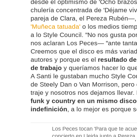
desde el optimismo de 'Ocho brazos 
chulería concentrada de 'Déjame vi
pareja de Clara, el Pereza Rubén—,
'Muñeca tatuada'
o los medios tiemp
a lo Style Council. "No nos gusta p
nos aclaran Los Peces— "ante tanta 
Creemos que el disco es más varia
autores y porque es el
resultado d
de trabajo
y queríamos hacer lo que
A Santi le gustaban mucho Style Cou
de Steely Dan o Van Morrison, pero
traje y nosotros nos dejamos llevar.
funk y country en un mismo disco
indefinición
, a lo mejor es porque 
Los Peces tocan 'Para que te acue
concierto en Lleida junto a Pereza.