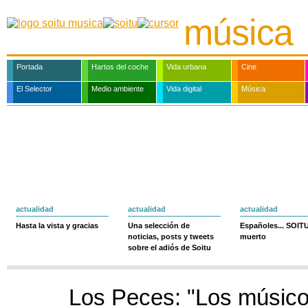
música
Portada
Hartos del coche
Vida urbana
Cine
El Selector
Medio ambiente
Vida digital
Música
actualidad
actualidad
actualidad
Hasta la vista y gracias
Una selección de
Españoles... SOIT
noticias, posts y tweets
muerto
sobre el adiós de Soitu
Los Peces: "Los músic