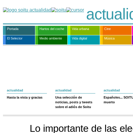
actual
Portada
Hartos del coche
Vida urbana
Cine
El Selector
Medio ambiente
Vida digital
Música
actualidad
actualidad
actualidad
Hasta la vista y gracias
Una selección de
Españoles... SOIT
noticias, posts y tweets
muerto
sobre el adiós de Soitu
Lo importante de las el