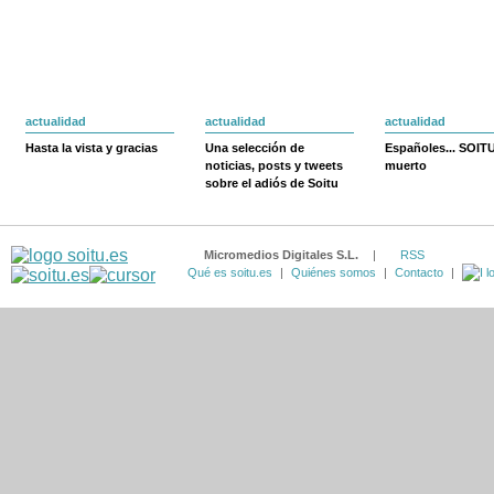
actualidad
actualidad
actualidad
Hasta la vista y gracias
Una selección de
Españoles... SOIT
noticias, posts y tweets
muerto
sobre el adiós de Soitu
Micromedios Digitales S.L.
|
RSS
Qué es soitu.es
|
Quiénes somos
|
Contacto
|