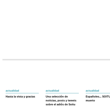
actualidad
actualidad
actualidad
Hasta la vista y gracias
Una selección de
Españoles... SOIT
noticias, posts y tweets
muerto
sobre el adiós de Soitu