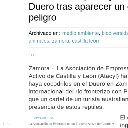
Duero tras aparecer un 
peligro
Archivado en:
medio ambiente
,
biodiversid
animales
,
zamora
,
castilla león
EFE
Zamora.- La Asociación de Empresa
Activo de Castilla y León (Atacyl) 
haya cocodrilos en el Duero en Zam
internacional del río fronterizo con 
que un cartel de un turista australian
presencia de estos reptiles.
El 
AMPLIAR FOTO
(EFE)
ing
La Asociación de Empresarios de Turismo Activo de Castilla y