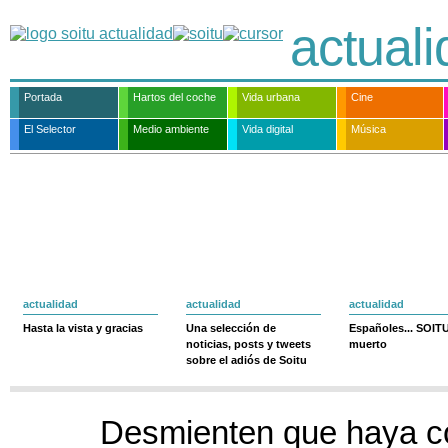
actual
Portada
Hartos del coche
Vida urbana
Cine
El Selector
Medio ambiente
Vida digital
Música
actualidad
actualidad
actualidad
Hasta la vista y gracias
Una selección de
Españoles... SOIT
noticias, posts y tweets
muerto
sobre el adiós de Soitu
Desmienten que haya co