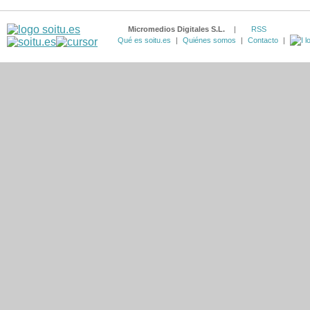
Micromedios Digitales S.L.
|
RSS
Qué es soitu.es
|
Quiénes somos
|
Contacto
|