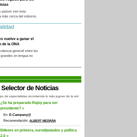
istas
s países ven esta
a más cerca del soborno.
alidad
es vuelve a ganar el
o de la ONA
xcelencia general' entre los
 grandes en lengua no
.
po de especialistas recomienda lo más jugoso de la red
¿Se ha preparado Rajoy para ser
presidente? »
En:
E-Campany@
Recomendación:
ALBERT MEDRÁN
Billetes en primera, eurodiputados y política
2.0 »