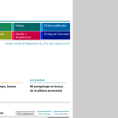
Vídeos
El Descodificador
mía
Diseño +
El blog de Gervasio
Arquitectura
Iniciar sesión
|
Registrarse
|
¿Por qué registrarse?
actualidad
empo, buena
Mi peregrinaje en busca
de la píldora postcoital
AR
Por palabras
Por tema
Por fecha