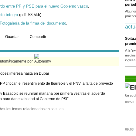
period
rdo entre PP y PSE para el nuevo Gobierno vasco
.
Alguno
to íntegro
(pdf: 53,5kb).
práctic
Fotogalería de la firma del documento
.
actu
Guardar
Compartir
Soitu.
premi
A la 'e
medios
inglesa
automáticamente por
López interesa hasta en Dubai
PP critican el resentimiento de Ibarretxe y el PNV la falta de proyecto
y Basagoiti se reunirán mañana por primera vez tras el acuerdo
Un equi
to para dar establidad al Gobierno de PSE
08:50
dos
los temas relacionados en soitu.es
09:03