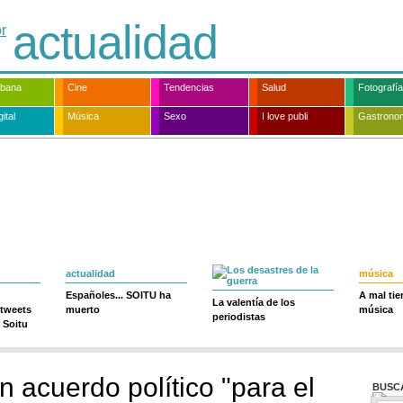
actualidad
rbana
Cine
Tendencias
Salud
Fotografía
ital
Música
Sexo
I love publi
Gastrono
actualidad
música
Españoles... SOITU ha
A mal ti
La valentía de los
 tweets
muerto
música
periodistas
 Soitu
 acuerdo político "para el
BUSC