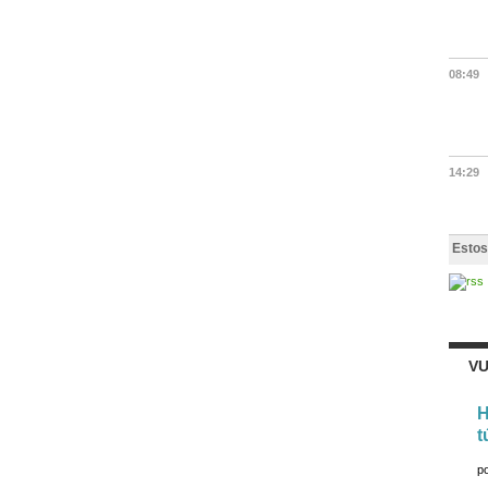
08:49
14:29
Estos
VU
H
t
p