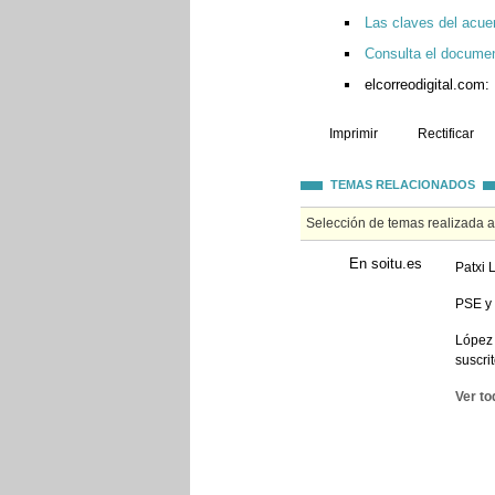
Las claves del acue
Consulta el documen
elcorreodigital.com:
Imprimir
Rectificar
TEMAS RELACIONADOS
Selección de temas realizada 
En soitu.es
Patxi 
PSE y 
López 
suscri
Ver to