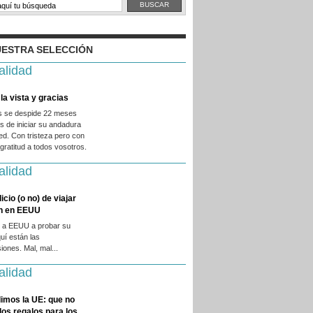
ESTRA SELECCIÓN
alidad
la vista y gracias
es se despide 22 meses
 de iniciar su andadura
ed. Con tristeza pero con
ratitud a todos vosotros.
alidad
licio (o no) de viajar
en en EEUU
 a EEUU a probar su
quí están las
iones. Mal, mal...
alidad
imos la UE: que no
 los regalos para los