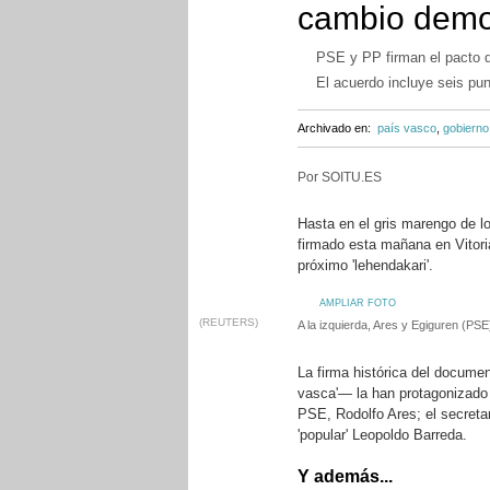
cambio democ
PSE y PP firman el pacto qu
El acuerdo incluye seis pu
Archivado en:
país vasco
,
gobierno
Por SOITU.ES
Hasta en el gris marengo de lo
firmado esta mañana en Vitori
próximo 'lehendakari'.
AMPLIAR FOTO
(REUTERS)
A la izquierda, Ares y Egiguren (PS
La firma histórica del docume
vasca'— la han protagonizado 
PSE, Rodolfo Ares; el secretar
'popular' Leopoldo Barreda.
Y además...