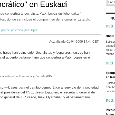
rático" en Euskadi
e convertirá al socialista Patxi López en 'lehendakari'
NU
ntos, donde se incluye el compromiso de reformar el Estatuto
actu
,
pse ee
,
pp vasco
,
patxi lópez
Hasta 
Actualizado
01-04-2009 14:44
CET
Soitu.
después
en la R
s trajes han coincidido. Socialistas y 'populares' vascos han
mucha g
a el acuerdo parlamentario que convertirá a Patxi López en el
actu
El sup
E); a la derecha, Oyarzábal y Barreda (PP)
en tr
Fuimos
nto —'Bases para el cambio democrático al servicio de la sociedad
tren. A
conclus
el presidente del PSE, Jesús Egiguren; el secretario general del
io general del PP vasco, Iñaki Oyarzábal; y el parlamentario
actu
Presid
falten