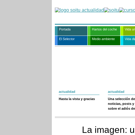
Portada
Hartos del coche
Vida u
El Selector
Medio ambiente
Vida dig
actualidad
actualidad
Hasta la vista y gracias
Una selección de
noticias, posts y
sobre el adiós de
La imagen: un