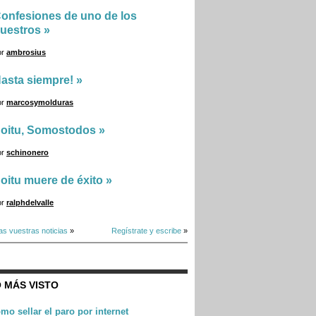
onfesiones de uno de los
uestros
»
or
ambrosius
asta siempre!
»
or
marcosymolduras
oitu, Somostodos
»
or
schinonero
oitu muere de éxito
»
or
ralphdelvalle
as vuestras noticias
»
Regístrate y escribe
»
 MÁS VISTO
mo sellar el paro por internet