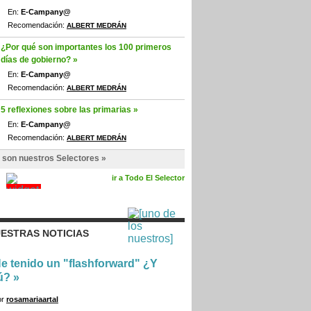
En:
E-Campany@
Recomendación:
ALBERT MEDRÁN
¿Por qué son importantes los 100 primeros
días de gobierno? »
En:
E-Campany@
Recomendación:
ALBERT MEDRÁN
5 reflexiones sobre las primarias »
En:
E-Campany@
Recomendación:
ALBERT MEDRÁN
 son nuestros Selectores »
ir a Todo El Selector
ESTRAS NOTICIAS
e tenido un "flashforward" ¿Y
ú?
»
or
rosamariaartal