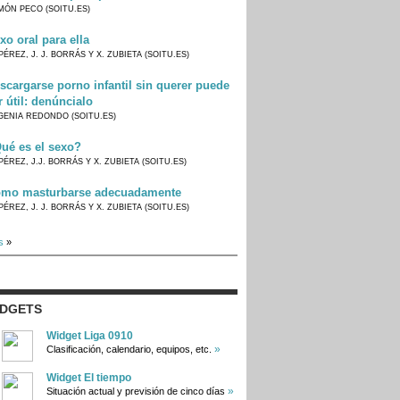
MÓN PECO (SOITU.ES)
xo oral para ella
PÉREZ, J. J. BORRÁS Y X. ZUBIETA (SOITU.ES)
scargarse porno infantil sin querer puede
r útil: denúncialo
GENIA REDONDO (SOITU.ES)
ué es el sexo?
PÉREZ, J.J. BORRÁS Y X. ZUBIETA (SOITU.ES)
mo masturbarse adecuadamente
PÉREZ, J. J. BORRÁS Y X. ZUBIETA (SOITU.ES)
s
»
IDGETS
Widget Liga 0910
»
Clasificación, calendario, equipos, etc.
Widget El tiempo
»
Situación actual y previsión de cinco días