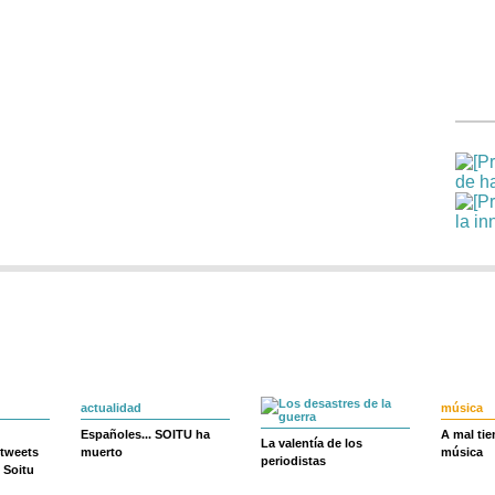
actualidad
música
Españoles... SOITU ha
A mal ti
La valentía de los
 tweets
muerto
música
periodistas
 Soitu