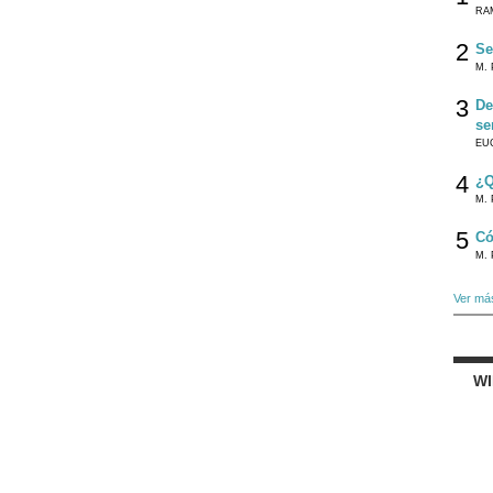
RA
2
Se
M. 
3
De
se
EU
4
¿Q
M. 
5
Có
M. 
Ver má
W