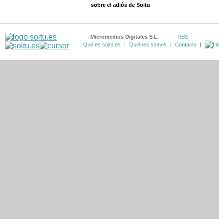
sobre el adiós de Soitu
Micromedios Digitales S.L.
|
RSS
Qué es soitu.es
|
Quiénes somos
|
Contacto
|