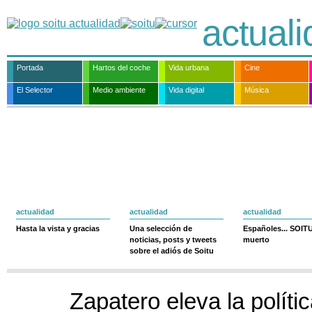
actual
Portada
Hartos del coche
Vida urbana
Cine
El Selector
Medio ambiente
Vida digital
Música
actualidad
actualidad
actualidad
Hasta la vista y gracias
Una selección de
Españoles... SOIT
noticias, posts y tweets
muerto
sobre el adiós de Soitu
Zapatero eleva la política