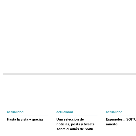
actualidad
actualidad
actualidad
Hasta la vista y gracias
Una selección de
Españoles... SOIT
noticias, posts y tweets
muerto
sobre el adiós de Soitu