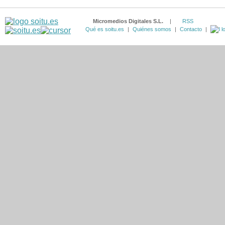
Micromedios Digitales S.L.
|
RSS
Qué es soitu.es
|
Quiénes somos
|
Contacto
|