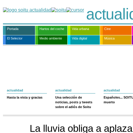
actual
Portada
Hartos del coche
Vida urbana
Cine
El Selector
Medio ambiente
Vida digital
Música
actualidad
actualidad
actualidad
Hasta la vista y gracias
Una selección de
Españoles... SOIT
noticias, posts y tweets
muerto
sobre el adiós de Soitu
La lluvia obliga a aplaza