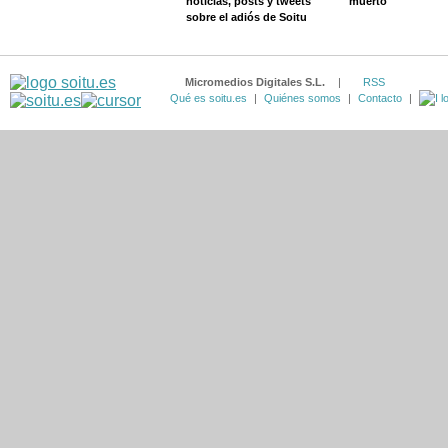
noticias, posts y tweets
muerto
sobre el adiós de Soitu
Micromedios Digitales S.L.
|
RSS
Qué es soitu.es
|
Quiénes somos
|
Contacto
|