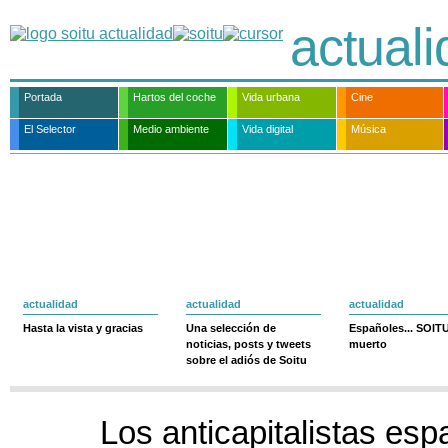
actual
Portada
Hartos del coche
Vida urbana
Cine
El Selector
Medio ambiente
Vida digital
Música
actualidad
actualidad
actualidad
Hasta la vista y gracias
Una selección de
Españoles... SOIT
noticias, posts y tweets
muerto
sobre el adiós de Soitu
Los anticapitalistas es