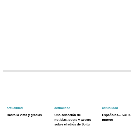
actualidad
actualidad
actualidad
Hasta la vista y gracias
Una selección de
Españoles... SOIT
noticias, posts y tweets
muerto
sobre el adiós de Soitu