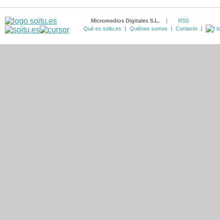
Micromedios Digitales S.L.
|
RSS
Qué es soitu.es
|
Quiénes somos
|
Contacto
|