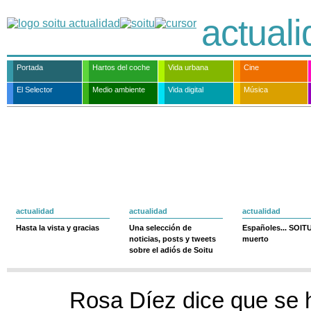
actual
Portada
Hartos del coche
Vida urbana
Cine
El Selector
Medio ambiente
Vida digital
Música
actualidad
actualidad
actualidad
Hasta la vista y gracias
Una selección de
Españoles... SOIT
noticias, posts y tweets
muerto
sobre el adiós de Soitu
Rosa Díez dice que se 