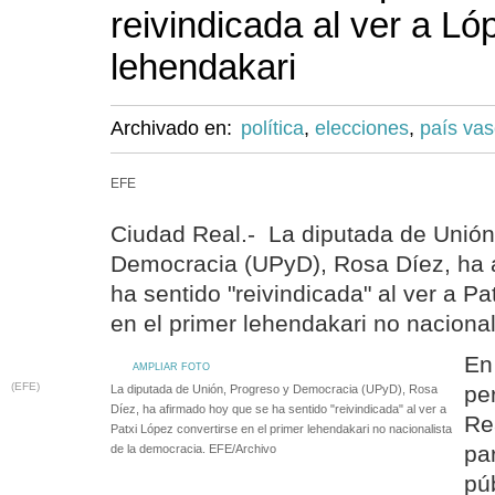
reivindicada al ver a L
lehendakari
Archivado en:
política
,
elecciones
,
país va
EFE
Ciudad Real.- La diputada de Unión
Democracia (UPyD), Rosa Díez, ha 
ha sentido "reivindicada" al ver a Pa
en el primer lehendakari no nacional
En
AMPLIAR FOTO
(EFE)
pe
La diputada de Unión, Progreso y Democracia (UPyD), Rosa
Díez, ha afirmado hoy que se ha sentido "reivindicada" al ver a
Re
Patxi López convertirse en el primer lehendakari no nacionalista
pa
de la democracia. EFE/Archivo
pú