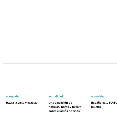
actualidad
actualidad
actualidad
Hasta la vista y gracias
Una selección de
Españoles... SOIT
noticias, posts y tweets
muerto
sobre el adiós de Soitu