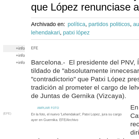
que López renunciase a 
Archivado en:
política
,
partidos politicos
,
au
lehendakari
,
patxi lópez
+info
EFE
+info
Barcelona.- El presidente del PNV, Í
+info
tildado de "absolutamente innecesar
"contradictorio" que Patxi López pre
tradición al prometer el cargo de le
de Juntas de Gernika (Vizcaya).
En
AMPLIAR FOTO
(EFE)
Ca
En la foto, el nuevo 'Lehendakari', Patxi Lopez, jura su cargo
ayer en Guernika. EFE/Archivo
re
di