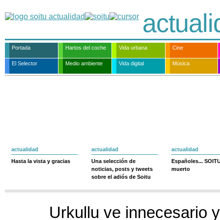
actual
Portada
Hartos del coche
Vida urbana
Cine
El Selector
Medio ambiente
Vida digital
Música
actualidad
actualidad
actualidad
Hasta la vista y gracias
Una selección de
Españoles... SOIT
noticias, posts y tweets
muerto
sobre el adiós de Soitu
Urkullu ve innecesario y