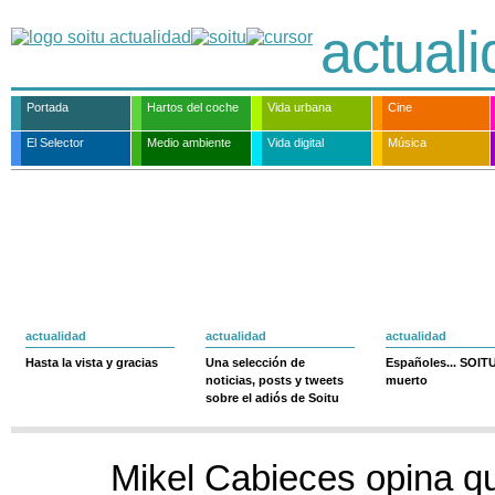
actual
Portada
Hartos del coche
Vida urbana
Cine
El Selector
Medio ambiente
Vida digital
Música
actualidad
actualidad
actualidad
Hasta la vista y gracias
Una selección de
Españoles... SOIT
noticias, posts y tweets
muerto
sobre el adiós de Soitu
Mikel Cabieces opina q