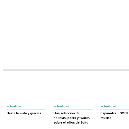
actualidad
actualidad
actualidad
Hasta la vista y gracias
Una selección de
Españoles... SOIT
noticias, posts y tweets
muerto
sobre el adiós de Soitu