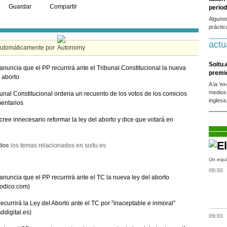
Guardar
Compartir
period
Alguno
práctic
actu
automáticamente por
Soitu.
anuncia que el PP recurrirá ante el Tribunal Constitucional la nueva
premi
l aborto
A la 'e
medios
bunal Constitucional ordena un recuento de los votos de los comicios
inglesa
entarios
cree innecesario reformar la ley del aborto y dice que votará en
dos
los temas relacionados en soitu.es
Un equi
08:50
anuncia que el PP recurrirá ante el TC la nueva ley del aborto
iodico.com)
recurrirá la Ley del Aborto ante el TC por "inaceptable e inmoral"
addigital.es)
09:03