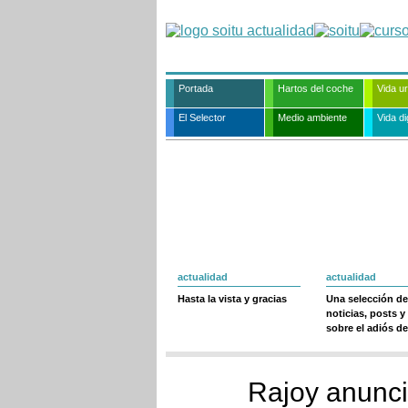
Portada
Hartos del coche
Vida u
El Selector
Medio ambiente
Vida dig
actualidad
actualidad
Hasta la vista y gracias
Una selección de
noticias, posts y
sobre el adiós de
Rajoy anuncia