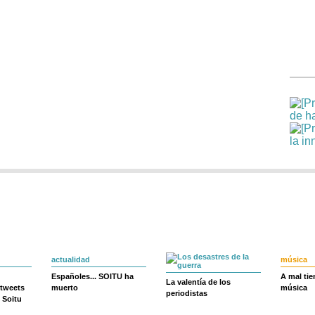
actualidad
música
Españoles... SOITU ha
A mal ti
La valentía de los
 tweets
muerto
música
periodistas
 Soitu