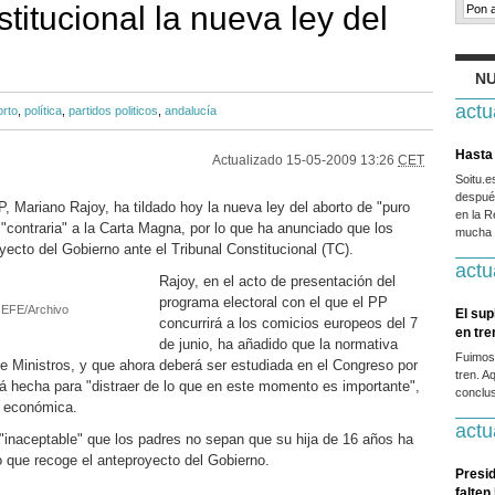
titucional la nueva ley del
NU
actu
orto
,
política
,
partidos politicos
,
andalucía
Hasta 
Actualizado
15-05-2009 13:26
CET
Soitu.
después
, Mariano Rajoy, ha tildado hoy la nueva ley del aborto de "puro
en la R
 "contraria" a la Carta Magna, por lo que ha anunciado que los
mucha g
oyecto del Gobierno ante el Tribunal Constitucional (TC).
actu
Rajoy, en el acto de presentación del
programa electoral con el que el PP
. EFE/Archivo
El sup
concurrirá a los comicios europeos del 7
en tr
de junio, ha añadido que la normativa
Fuimos
e Ministros, y que ahora deberá ser estudiada en el Congreso por
tren. A
tá hecha para "distraer de lo que en este momento es importante",
conclus
s económica.
actu
inaceptable" que los padres no sepan que su hija de 16 años ha
o que recoge el anteproyecto del Gobierno.
Presid
falten