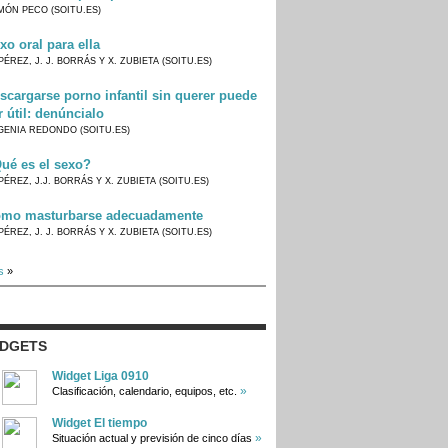
MÓN PECO (SOITU.ES)
xo oral para ella
PÉREZ, J. J. BORRÁS Y X. ZUBIETA (SOITU.ES)
scargarse porno infantil sin querer puede
r útil: denúncialo
GENIA REDONDO (SOITU.ES)
ué es el sexo?
PÉREZ, J.J. BORRÁS Y X. ZUBIETA (SOITU.ES)
mo masturbarse adecuadamente
PÉREZ, J. J. BORRÁS Y X. ZUBIETA (SOITU.ES)
s
»
IDGETS
Widget Liga 0910
»
Clasificación, calendario, equipos, etc.
Widget El tiempo
»
Situación actual y previsión de cinco días