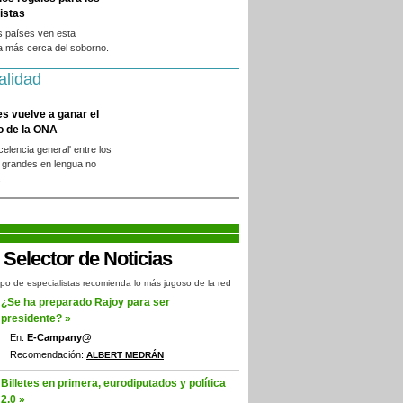
istas
s países ven esta
a más cerca del soborno.
alidad
es vuelve a ganar el
o de la ONA
xcelencia general' entre los
 grandes en lengua no
.
po de especialistas recomienda lo más jugoso de la red
¿Se ha preparado Rajoy para ser
presidente? »
En:
E-Campany@
Recomendación:
ALBERT MEDRÁN
Billetes en primera, eurodiputados y política
2.0 »