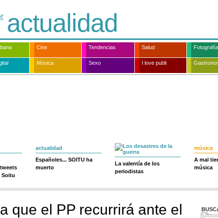
actualidad
rbana
Cine
Tendencias
Salud
Fotografía
ital
Música
Sexo
I love publi
Gastrono
actualidad
música
Españoles... SOITU ha
A mal ti
La valentía de los
 tweets
muerto
música
periodistas
 Soitu
 que el PP recurrirá ante el
BUSC