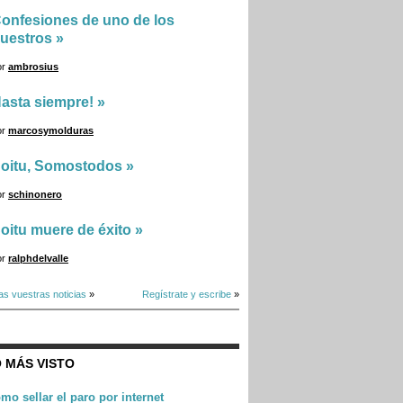
onfesiones de uno de los
uestros
»
or
ambrosius
asta siempre!
»
or
marcosymolduras
oitu, Somostodos
»
or
schinonero
oitu muere de éxito
»
or
ralphdelvalle
as vuestras noticias
»
Regístrate y escribe
»
 MÁS VISTO
mo sellar el paro por internet