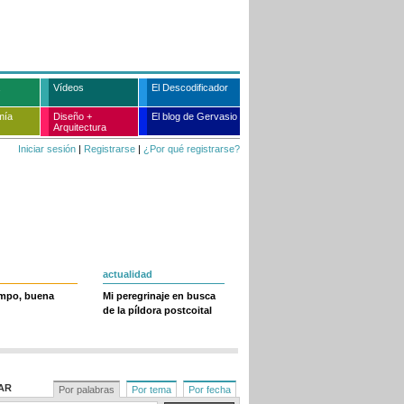
Vídeos
El Descodificador
mía
Diseño +
El blog de Gervasio
Arquitectura
Iniciar sesión
|
Registrarse
|
¿Por qué registrarse?
actualidad
empo, buena
Mi peregrinaje en busca
de la píldora postcoital
AR
Por palabras
Por tema
Por fecha