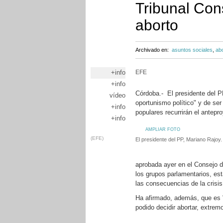
Tribunal Cons
aborto
Archivado en:
asuntos sociales
,
ab
+info
EFE
+info
Córdoba.- El presidente del PP
vídeo
oportunismo político" y de ser
+info
populares recurrirán el antepr
+info
AMPLIAR FOTO
(EFE)
El presidente del PP, Mariano Rajoy
aprobada ayer en el Consejo d
los grupos parlamentarios, es
las consecuencias de la crisi
Ha afirmado, además, que es "
podido decidir abortar, extrem