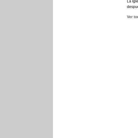
La Igl
despué
Ver to