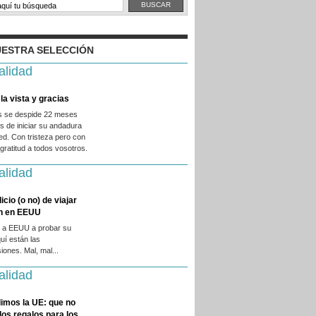
ESTRA SELECCIÓN
alidad
la vista y gracias
es se despide 22 meses
 de iniciar su andadura
ed. Con tristeza pero con
ratitud a todos vosotros.
alidad
licio (o no) de viajar
en en EEUU
 a EEUU a probar su
quí están las
iones. Mal, mal...
alidad
imos la UE: que no
 los regalos para los