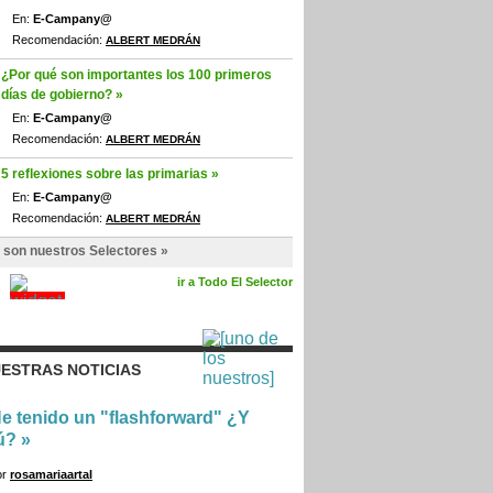
En:
E-Campany@
Recomendación:
ALBERT MEDRÁN
¿Por qué son importantes los 100 primeros
días de gobierno? »
En:
E-Campany@
Recomendación:
ALBERT MEDRÁN
5 reflexiones sobre las primarias »
En:
E-Campany@
Recomendación:
ALBERT MEDRÁN
 son nuestros Selectores »
ir a Todo El Selector
ESTRAS NOTICIAS
e tenido un "flashforward" ¿Y
ú?
»
or
rosamariaartal