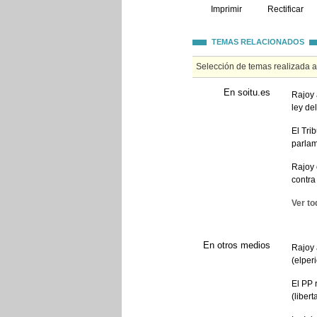
Imprimir
Rectificar
TEMAS RELACIONADOS
Selección de temas realizada 
En soitu.es
Rajoy 
ley de
El Tri
parlam
Rajoy 
contra
Ver to
En otros medios
Rajoy 
(elper
El PP 
(libert