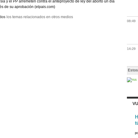
esia y el PP arremeten contra el anteproyecto de ley del aborto un día
s de su aprobación (elpais.com)
dos
los temas relacionados en otros medios
08:49
14:29
Estos
VU
H
t
p