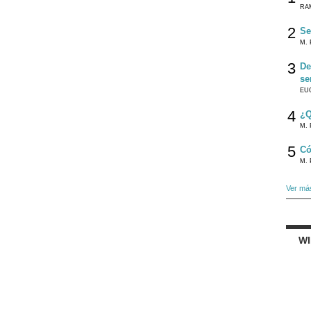
RA
2
Se
M. 
3
De
se
EU
4
¿Q
M. 
5
Có
M. 
Ver má
W