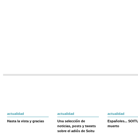
actualidad
actualidad
actualidad
Hasta la vista y gracias
Una selección de
Españoles... SOIT
noticias, posts y tweets
muerto
sobre el adiós de Soitu