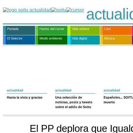
actual
Portada
Hartos del coche
Vida urbana
Cine
El Selector
Medio ambiente
Vida digital
Música
actualidad
actualidad
actualidad
Hasta la vista y gracias
Una selección de
Españoles... SOIT
noticias, posts y tweets
muerto
sobre el adiós de Soitu
El PP deplora que Igual