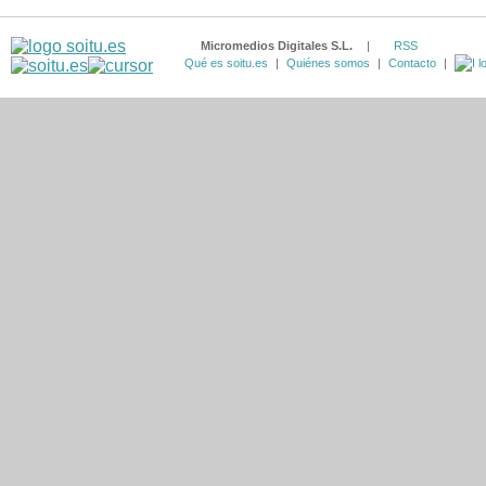
Micromedios Digitales S.L.
|
RSS
Qué es soitu.es
|
Quiénes somos
|
Contacto
|