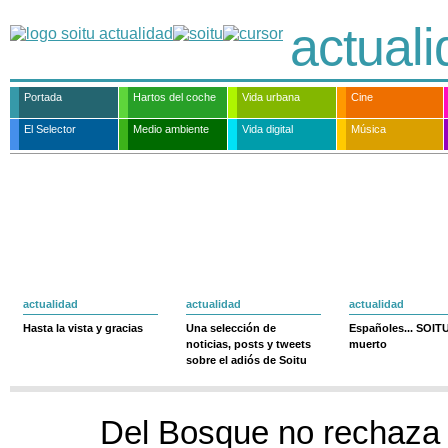
actual
Portada
Hartos del coche
Vida urbana
Cine
El Selector
Medio ambiente
Vida digital
Música
actualidad
actualidad
actualidad
Hasta la vista y gracias
Una selección de
Españoles... SOIT
noticias, posts y tweets
muerto
sobre el adiós de Soitu
Del Bosque no rechaza e