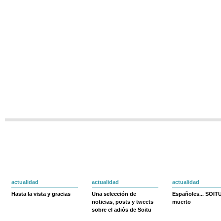
actualidad
actualidad
actualidad
Hasta la vista y gracias
Una selección de
Españoles... SOIT
noticias, posts y tweets
muerto
sobre el adiós de Soitu