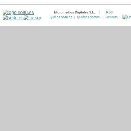
Micromedios Digitales S.L.
|
RSS
Qué es soitu.es
|
Quiénes somos
|
Contacto
|