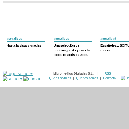
actualidad
actualidad
actualidad
Hasta la vista y gracias
Una selección de
Españoles... SOIT
noticias, posts y tweets
muerto
sobre el adiós de Soitu
Micromedios Digitales S.L.
|
RSS
Qué es soitu.es
|
Quiénes somos
|
Contacto
|