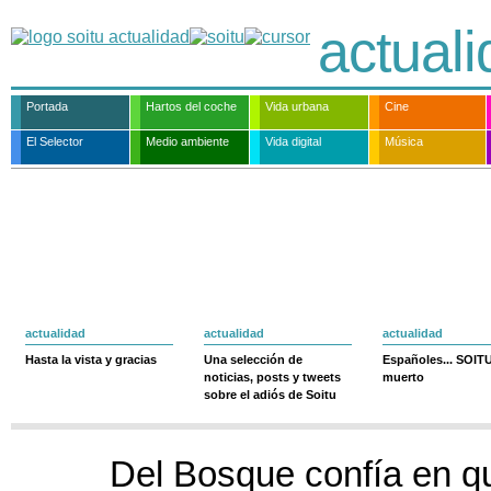
actual
Portada
Hartos del coche
Vida urbana
Cine
El Selector
Medio ambiente
Vida digital
Música
actualidad
actualidad
actualidad
Hasta la vista y gracias
Una selección de
Españoles... SOIT
noticias, posts y tweets
muerto
sobre el adiós de Soitu
Del Bosque confía en qu